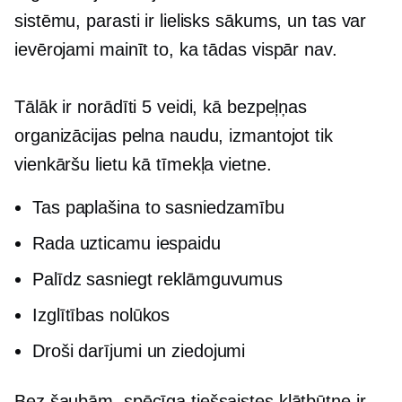
sistēmu, parasti ir lielisks sākums, un tas var
ievērojami mainīt to, ka tādas vispār nav.
Tālāk ir norādīti 5 veidi, kā bezpeļņas
organizācijas pelna naudu, izmantojot tik
vienkāršu lietu kā tīmekļa vietne.
Tas paplašina to sasniedzamību
Rada uzticamu iespaidu
Palīdz sasniegt reklāmguvumus
Izglītības nolūkos
Droši darījumi un ziedojumi
Bez šaubām, spēcīga tiešsaistes klātbūtne ir