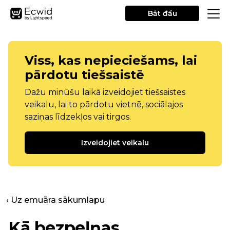
Bắt đầu
Viss, kas nepieciešams, lai
pārdotu tiešsaistē
Dažu minūšu laikā izveidojiet tiešsaistes
veikalu, lai to pārdotu vietnē, sociālajos
saziņas līdzekļos vai tirgos.
Izveidojiet veikalu
‹ Uz emuāra sākumlapu
Kā bezpeļņas