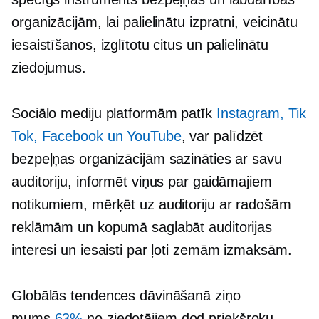
organizācijām, lai palielinātu izpratni, veicinātu
iesaistīšanos, izglītotu citus un palielinātu
ziedojumus.
Sociālo mediju platformām patīk
Instagram, Tik
Tok, Facebook un YouTube
, var palīdzēt
bezpeļņas organizācijām sazināties ar savu
auditoriju, informēt viņus par gaidāmajiem
notikumiem, mērķēt uz auditoriju ar radošām
reklāmām un kopumā saglabāt auditorijas
interesi un iesaisti par ļoti zemām izmaksām.
Globālās tendences dāvināšanā ziņo
mums
63%
no ziedotājiem dod priekšroku