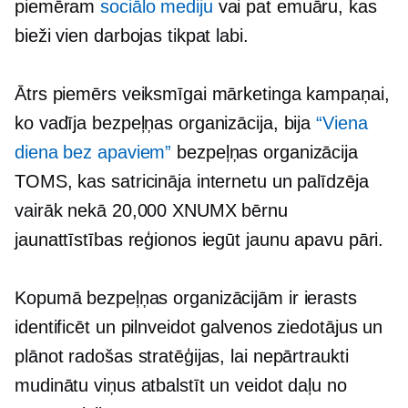
piemēram
sociālo mediju
vai pat emuāru, kas
bieži vien darbojas tikpat labi.
Ātrs piemērs veiksmīgai mārketinga kampaņai,
ko vadīja bezpeļņas organizācija, bija
“Viena
diena bez apaviem”
bezpeļņas organizācija
TOMS, kas satricināja internetu un palīdzēja
vairāk nekā 20,000 XNUMX bērnu
jaunattīstības reģionos iegūt jaunu apavu pāri.
Kopumā bezpeļņas organizācijām ir ierasts
identificēt un pilnveidot galvenos ziedotājus un
plānot radošas stratēģijas, lai nepārtraukti
mudinātu viņus atbalstīt un veidot daļu no