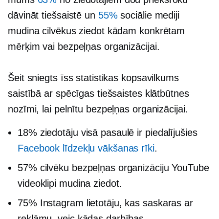
dāvināt tiešsaistē un
55%
sociālie mediji
mudina cilvēkus ziedot kādam konkrētam
mērķim vai bezpeļņas organizācijai.
Šeit sniegts īss statistikas kopsavilkums
saistībā ar spēcīgas tiešsaistes klātbūtnes
nozīmi, lai pelnītu bezpeļņas organizācijai.
18% ziedotāju visā pasaulē ir piedalījušies
Facebook līdzekļu vākšanas rīki
.
57% cilvēku bezpeļņas organizāciju YouTube
videoklipi mudina ziedot.
75% Instagram lietotāju, kas saskaras ar
reklāmu, veic kādas darbības.