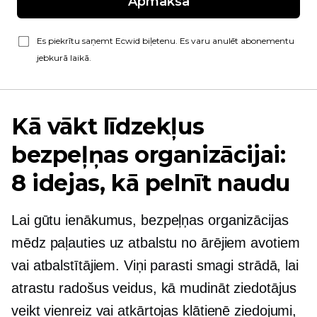
Apmaksa
Es piekrītu saņemt Ecwid biļetenu. Es varu anulēt abonementu
jebkurā laikā.
Kā vākt līdzekļus
bezpeļņas organizācijai:
8 idejas, kā pelnīt naudu
Lai gūtu ienākumus, bezpeļņas organizācijas
mēdz paļauties uz atbalstu no ārējiem avotiem
vai atbalstītājiem. Viņi parasti smagi strādā, lai
atrastu radošus veidus, kā mudināt ziedotājus
veikt
vienreiz
vai atkārtojas
klātienē
ziedojumi,