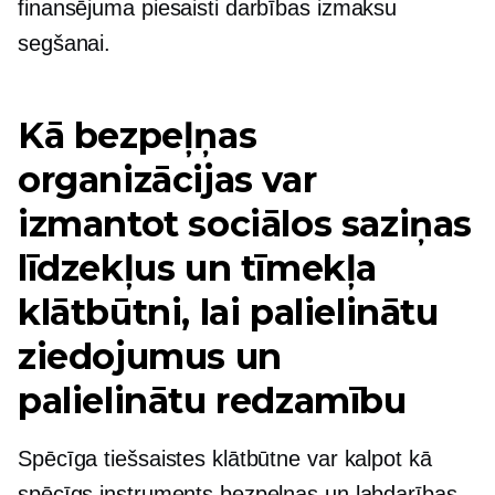
finansējuma piesaisti darbības izmaksu
segšanai.
Kā bezpeļņas
organizācijas var
izmantot sociālos saziņas
līdzekļus un tīmekļa
klātbūtni, lai palielinātu
ziedojumus un
palielinātu redzamību
Spēcīga tiešsaistes klātbūtne var kalpot kā
spēcīgs instruments bezpeļņas un labdarības