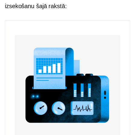
izsekošanu šajā rakstā: