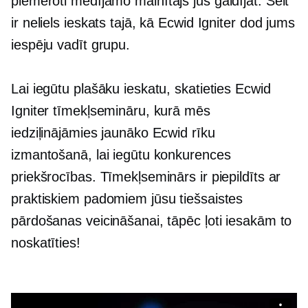
piemēroti
medījamo mainītājs
jūs gaidījāt. Šeit
ir neliels ieskats tajā, kā Ecwid Igniter dod jums
iespēju vadīt grupu.
Lai iegūtu plašāku ieskatu, skatieties Ecwid
Igniter tīmekļsemināru, kurā mēs
iedziļinājāmies jaunāko Ecwid rīku
izmantošanā, lai iegūtu konkurences
priekšrocības. Tīmekļseminārs ir piepildīts ar
praktiskiem padomiem jūsu tiešsaistes
pārdošanas veicināšanai, tāpēc ļoti iesakām to
noskatīties!