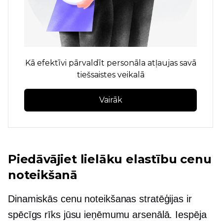
Kā efektīvi pārvaldīt personāla atļaujas savā
tiešsaistes veikalā
Vairāk
Piedāvājiet lielāku elastību cenu
noteikšanā
Dinamiskās cenu noteikšanas stratēģijas ir
spēcīgs rīks jūsu ieņēmumu arsenālā. Iespēja