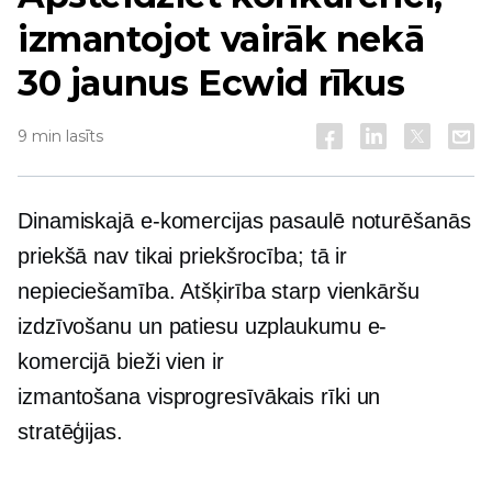
izmantojot vairāk nekā
30 jaunus Ecwid rīkus
9 min lasīts
Dinamiskajā e-komercijas pasaulē noturēšanās
priekšā nav tikai priekšrocība; tā ir
nepieciešamība. Atšķirība starp vienkāršu
izdzīvošanu un patiesu uzplaukumu e-
komercijā bieži vien ir
izmantošana
visprogresīvākais
rīki un
stratēģijas.