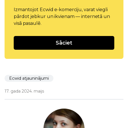
Izmantojot Ecwid e-komerciju, varat viegli
pārdot jebkur un ikvienam — internetā un
visā pasaulē.
Sāciet
Ecwid atjauninājumi
17. gada 2024. maijs