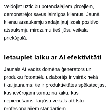
Veidojiet uzticību potenciālajiem pircējiem,
demonstrējot savus laimīgos klientus. Jaunā
klientu atsauksmju sadaļa ļauj izcelt pozitīvo
atsauksmju mirdzumu tieši jūsu veikala
priekšgalā.
Ietaupiet laiku ar AI efektivitāti
Jaunais
AI vadīts
domēna ģenerators un
produktu fotoattēlu uzlabotājs ir vairāk nekā
tikai jaunums; tie ir produktivitātes spēkstacijas,
kas ievērojami samazina laiku, kas
nepieciešams, lai jūsu veikals atbilstu
profesionālajiem standartiem.