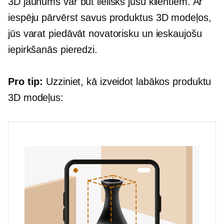
3D jaunums var būt lielisks jūsu klientiem. Ar
iespēju pārvērst savus produktus 3D modeļos,
jūs varat piedāvāt novatorisku un ieskaujošu
iepirkšanās pieredzi.
Pro tip:
Uzziniet, kā izveidot labākos produktu
3D modeļus: