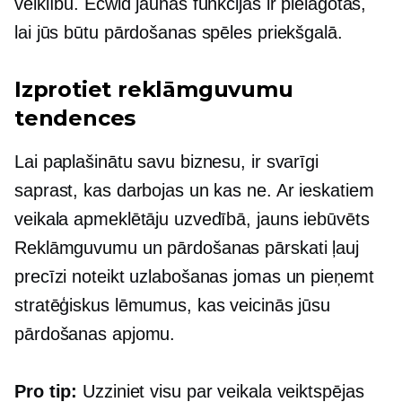
veiklību. Ecwid jaunās funkcijas ir pielāgotas,
lai jūs būtu pārdošanas spēles priekšgalā.
Izprotiet reklāmguvumu
tendences
Lai paplašinātu savu biznesu, ir svarīgi
saprast, kas darbojas un kas ne. Ar ieskatiem
veikala apmeklētāju uzvedībā, jauns
iebūvēts
Reklāmguvumu un pārdošanas pārskati ļauj
precīzi noteikt uzlabošanas jomas un pieņemt
stratēģiskus lēmumus, kas veicinās jūsu
pārdošanas apjomu.
Pro tip:
Uzziniet visu par veikala veiktspējas