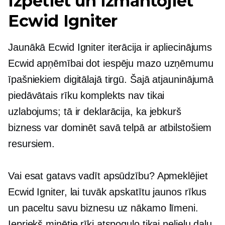
Izpētiet un izmantojiet
Ecwid Igniter
Jaunākā Ecwid Igniter iterācija ir apliecinājums
Ecwid apņēmībai dot iespēju mazo uzņēmumu
īpašniekiem digitālajā tirgū. Šajā atjauninājumā
piedāvātais rīku komplekts nav tikai
uzlabojums; tā ir deklarācija, ka jebkurš
bizness var dominēt savā telpā ar atbilstošiem
resursiem.
Vai esat gatavs vadīt apsūdzību? Apmeklējiet
Ecwid Igniter, lai tuvāk apskatītu jaunos rīkus
un paceltu savu biznesu uz nākamo līmeni.
Iepriekš minētie rīki atspoguļo tikai nelielu daļu