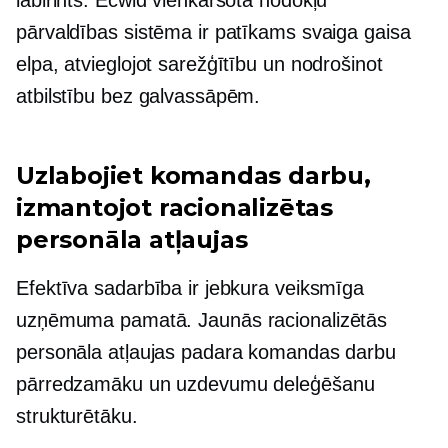
labirints. Ecwid vienkāršotā nodokļu
pārvaldības sistēma ir patīkams svaiga gaisa
elpa, atvieglojot sarežģītību un nodrošinot
atbilstību bez galvassāpēm.
Uzlabojiet komandas darbu,
izmantojot racionalizētas
personāla atļaujas
Efektīva sadarbība ir jebkura veiksmīga
uzņēmuma pamatā. Jaunās racionalizētās
personāla atļaujas padara komandas darbu
pārredzamāku un uzdevumu deleģēšanu
strukturētāku.