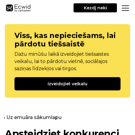
Kezdj neki
Viss, kas nepieciešams, lai
pārdotu tiešsaistē
Dažu minūšu laikā izveidojiet tiešsaistes
veikalu, lai to pārdotu vietnē, sociālajos
saziņas līdzekļos vai tirgos.
Izveidojiet veikalu
‹ Uz emuāra sākumlapu
Apsteidziet konkurenci,