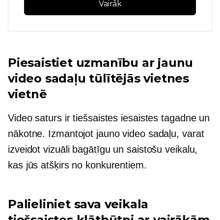
Vairāk
Piesaistiet uzmanību ar jaunu
video sadaļu tūlītējās vietnes
vietnē
Video saturs ir tiešsaistes iesaistes tagadne un
nākotne. Izmantojot jauno video sadaļu, varat
izveidot vizuāli bagātīgu un saistošu veikalu,
kas jūs atšķirs no konkurentiem.
Palieliniet sava veikala
tiešsaistes klātbūtni ar vairākām