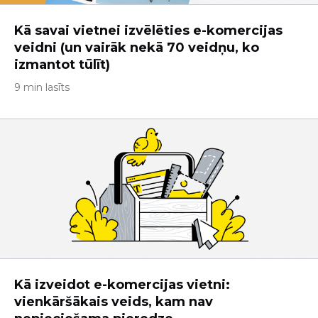
Kā savai vietnei izvēlēties e-komercijas
veidni (un vairāk nekā 70 veidņu, ko
izmantot tūlīt)
9 min lasīts
Kā izveidot e-komercijas vietni:
vienkāršākais veids, kam nav