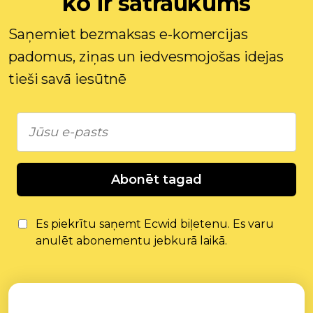
ko ir satraukums
Saņemiet bezmaksas e-komercijas
padomus, ziņas un iedvesmojošas idejas
tieši savā iesūtnē
Abonēt tagad
Es piekrītu saņemt Ecwid biļetenu. Es varu
anulēt abonementu jebkurā laikā.