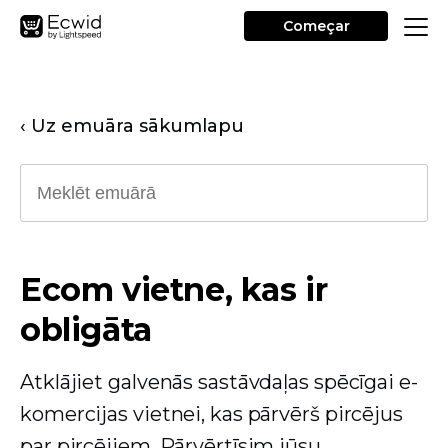
Começar
‹ Uz emuāra sākumlapu
Ecom vietne, kas ir
obligāta
Atklājiet galvenās sastāvdaļas spēcīgai e-
komercijas vietnei, kas pārvērš pircējus
par pircējiem. Pārvērtīsim jūsu