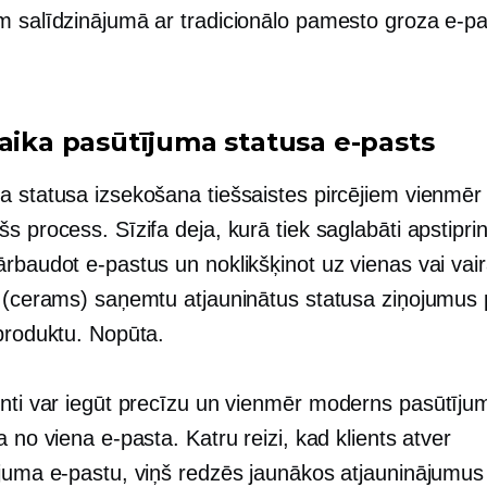
m salīdzinājumā ar tradicionālo pamesto groza e-p
aika
pasūtījuma statusa e-pasts
 statusa izsekošana tiešsaistes pircējiem vienmēr ir
s process. Sīzifa deja, kurā tiek saglabāti apstipr
ārbaudot e-pastus un noklikšķinot uz vienas vai va
i (cerams) saņemtu atjauninātus statusa ziņojumus 
 produktu. Nopūta.
enti var iegūt precīzu un vienmēr
moderns
pasūtījum
a no viena e-pasta. Katru reizi, kad klients atver
ājuma e-pastu, viņš redzēs jaunākos atjauninājumus