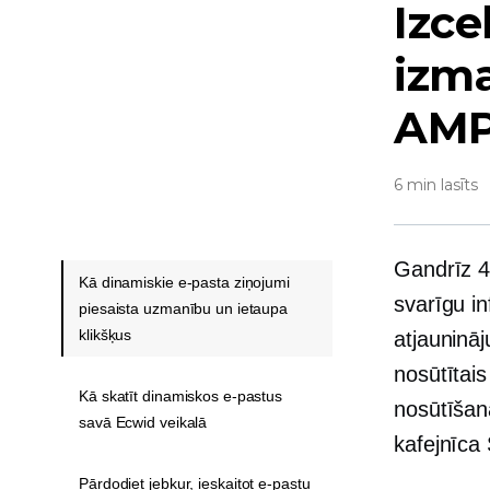
Izce
izm
AMP
6 min lasīts
Gandrīz 4 
Kā dinamiskie e-pasta ziņojumi
svarīgu i
piesaista uzmanību un ietaupa
klikšķus
atjauninā
nosūtītai
Kā skatīt dinamiskos e-pastus
nosūtīšan
savā Ecwid veikalā
kafejnīca S
Pārdodiet jebkur, ieskaitot e-pastu