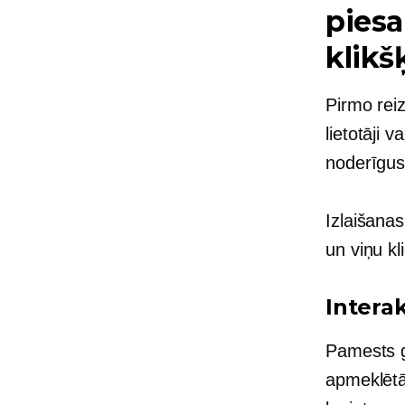
piesa
klikš
Pirmo reiz
lietotāji 
noderīgus
Izlaišana
un viņu kl
Intera
Pamests gr
apmeklētā