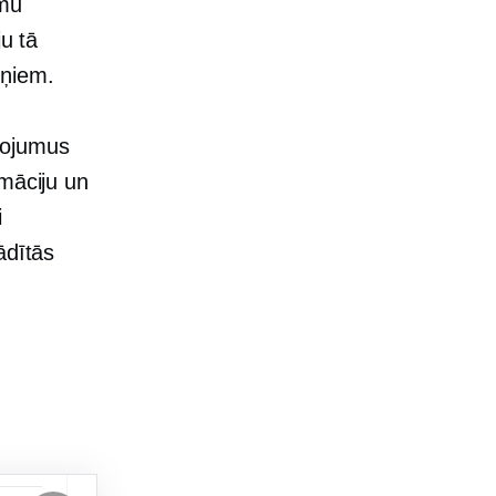
umu
ju tā
iņiem.
ņojumus
rmāciju un
i
ādītās