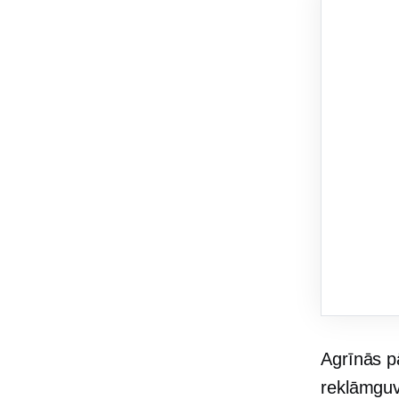
Agrīnās p
reklāmguv