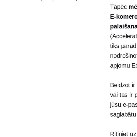
Tāpēc
mē
E-komerc
palaišan
(Accelera
tiks parād
nodrošino
apjomu Ec
Beidzot ir
vai tas i
jūsu e-pas
saglabātu
Ritiniet u