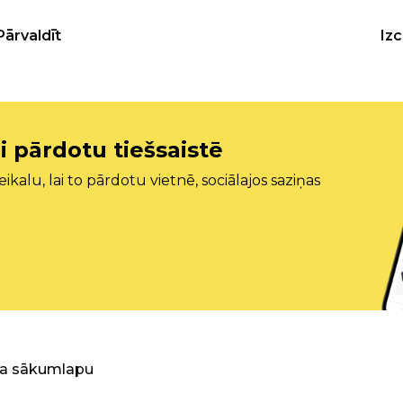
Pārvaldīt
Iz
i pārdotu tiešsaistē
ikalu, lai to pārdotu vietnē, sociālajos saziņas
ra sākumlapu