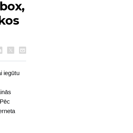
nbox,
kos
i iegūtu
ainās
 Pēc
erneta