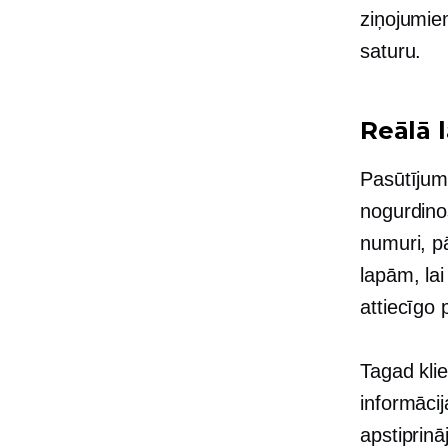
ziņojumie
saturu.
Reālā l
Pasūtījuma
nogurdinoš
numuri, p
lapām, la
attiecīgo
Tagad kli
informācij
apstiprin