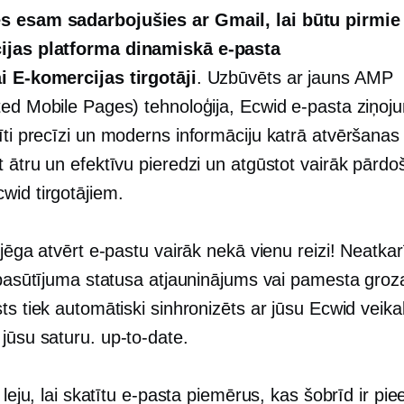
s esam sadarbojušies ar Gmail, lai būtu pirmie
ijas
platforma dinamiskā e-pasta
ai
E-komercijas
tirgotāji
. Uzbūvēts ar
jauns
AMP
ted Mobile Pages) tehnoloģija, Ecwid e-pasta ziņoj
īti precīzi un
moderns
informāciju katrā atvēršanas 
t ātru un efektīvu pieredzi un atgūstot vairāk pārd
wid tirgotājiem.
 jēga atvērt e-pastu vairāk nekā vienu reizi! Neatkar
r pasūtījuma statusa atjauninājums vai pamesta groz
ts tiek automātiski sinhronizēts ar jūsu Ecwid veikal
 jūsu saturu.
up-to-date.
z leju, lai skatītu e-pasta piemērus, kas šobrīd ir pie