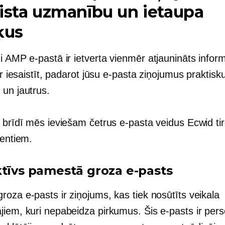
ista uzmanību un ietaupa
ķus
i AMP e-pastā ir ietverta
vienmēr atjaunināts
inform
var iesaistīt, padarot jūsu e-pasta ziņojumus praktisk
 un jautrus.
s brīdī mēs ieviešam četrus e-pasta veidus Ecwid ti
ientiem.
ktīvs pamestā groza e-pasts
oza e-pasts ir ziņojums, kas tiek nosūtīts veikala
jiem, kuri nepabeidza pirkumus. Šis e-pasts ir pers