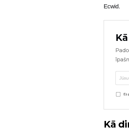
Ecwid.
Kā
Pado
īpaš
Es 
Kā di