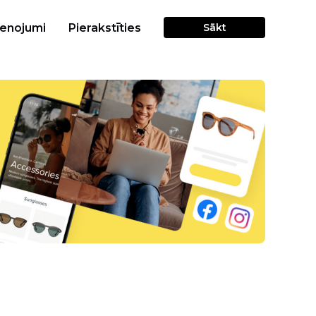
cenojumi
Pierakstīties
Sākt