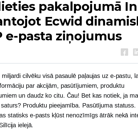
lieties pakalpojumā I
antojot Ecwid dinamis
 e-pasta ziņojumus
miljardi cilvēku visā pasaulē paļaujas uz e-pastu, la
nformāciju par akcijām, pasūtījumiem, produktu
jumiem un daudz ko citu. Čau! Bet kas notiek, ja m
s saturs? Produktu pieejamība. Pasūtījuma statuss.
as statisks e-pasts kļūst nenozīmīgs ātrāk nekā int
ilīcija ielejā.