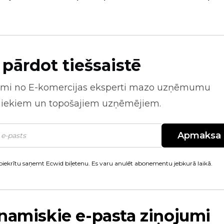
 pārdot tiešsaistē
mi no
E-komercijas
eksperti mazo uzņēmumu
niekiem un topošajiem uzņēmējiem.
Apmaksa
piekrītu saņemt Ecwid biļetenu. Es varu anulēt abonementu jebkurā laikā.
namiskie e-pasta ziņojumi