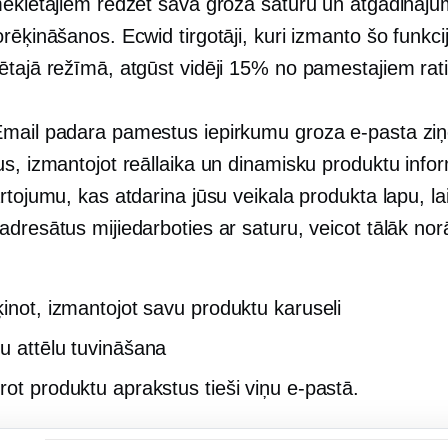
meklētājiem redzēt sava groza saturu un atgādināj
rēķināšanos. Ecwid tirgotāji, kuri izmanto šo funkci
ētajā režīmā, atgūst vidēji 15% no pamestajiem rat
mail padara pamestus iepirkumu groza e-pasta zi
us, izmantojot reāllaika un dinamisku produktu info
rtojumu, kas atdarina jūsu veikala produkta lapu, la
dresātus mijiedarboties ar saturu, veicot tālāk nor
ķinot, izmantojot savu produktu karuseli
u attēlu tuvināšana
rot produktu aprakstus tieši viņu e-pastā.