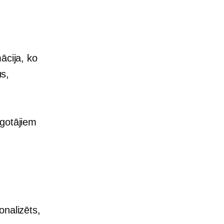
ācija, ko
us,
rgotājiem
onalizēts,