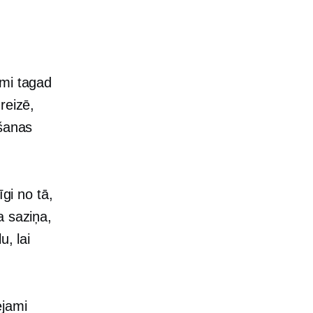
umi tagad
reizē,
ošanas
īgi no tā,
a saziņa,
u, lai
ejami