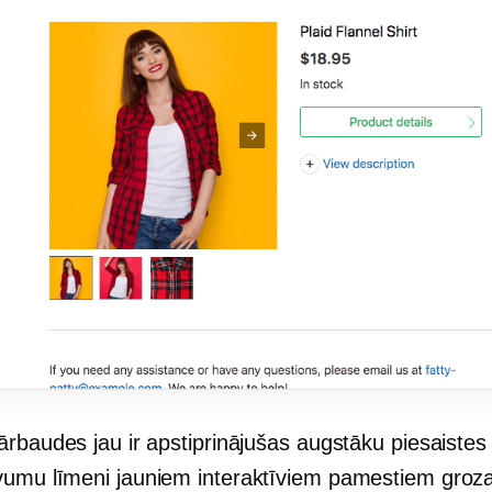
ārbaudes jau ir apstiprinājušas augstāku piesaistes
umu līmeni jauniem interaktīviem pamestiem groz