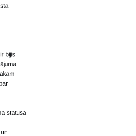
asta
 bijis
inājuma
irākām
par
a statusa
 un