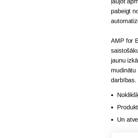
ļaujot ap
pabeigt no
automatiz
AMP for E
saistošāk
jaunu izkā
mudinātu a
darbības.
Noklikš
Produkt
Un atve