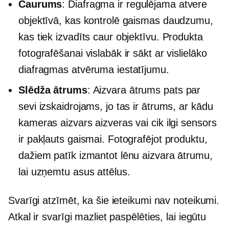
Caurums
: Diafragma ir regulējama atvere
objektīvā, kas kontrolē gaismas daudzumu,
kas tiek izvadīts caur objektīvu. Produkta
fotografēšanai vislabāk ir sākt ar vislielāko
diafragmas atvēruma iestatījumu.
Slēdža ātrums
: Aizvara ātrums pats par
sevi izskaidrojams, jo tas ir ātrums, ar kādu
kameras aizvars aizveras vai cik ilgi sensors
ir pakļauts gaismai. Fotografējot produktu,
dažiem patīk izmantot lēnu aizvara ātrumu,
lai uzņemtu asus attēlus.
Svarīgi atzīmēt, ka šie ieteikumi nav noteikumi.
Atkal ir svarīgi mazliet paspēlēties, lai iegūtu