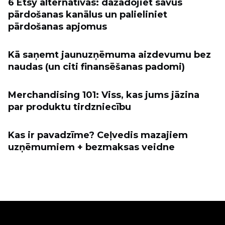
6 Etsy alternatīvas: dažādojiet savus
pārdošanas kanālus un palieliniet
pārdošanas apjomus
Kā saņemt jaunuzņēmuma aizdevumu bez
naudas (un citi finansēšanas padomi)
Merchandising 101: Viss, kas jums jāzina
par produktu tirdzniecību
Kas ir pavadzīme? Ceļvedis mazajiem
uzņēmumiem + bezmaksas veidne