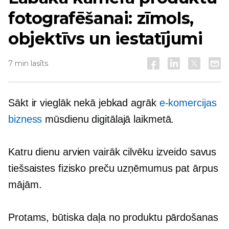
fotografēšanai: zīmols,
objektīvs un iestatījumi
7 min lasīts
Sākt ir vieglāk nekā jebkad agrāk
e-komercijas
bizness
mūsdienu digitālajā laikmetā.
Katru dienu arvien vairāk cilvēku izveido savus
tiešsaistes fizisko preču uzņēmumus pat ārpus
mājām.
Protams, būtiska daļa no produktu pārdošanas