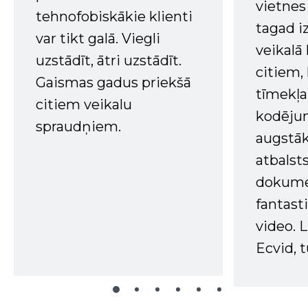
vietnes
tehnofobiskākie klienti
tagad i
var tikt galā. Viegli
veikalā
uzstādīt, ātri uzstādīt.
citiem
Gaismas gadus priekšā
tīmekļa 
citiem veikalu
kodējum
spraudņiem.
augstā
atbalsts
dokume
fantast
video. L
Ecvid, t