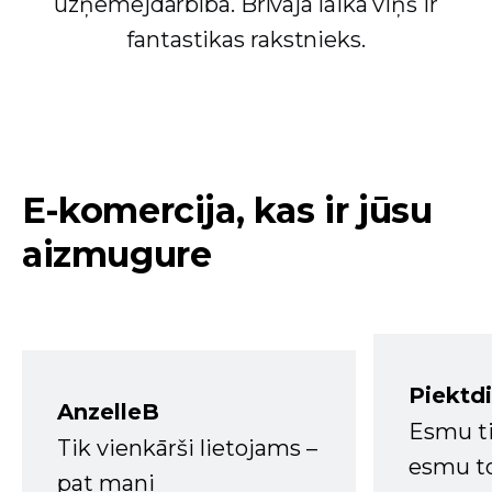
uzņēmējdarbībā. Brīvajā laikā viņš ir
fantastikas rakstnieks.
E-komercija, kas ir jūsu
aizmugure
Piektd
AnzelleB
Esmu ti
Tik vienkārši lietojams –
esmu to
pat mani