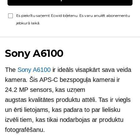
Es piekrītu saņemt Ecwid biļetenu. Es varu anulēt abonementu
jebkurā laikā.
Sony A6100
The
Sony A6100
ir ideāls
visapkārt
sava veida
kamera. Šis
APS-C
bezspoguļa kamerai ir
24.2 MP sensors, kas uzņem
augstas kvalitātes
produktu attēli. Tas ir viegls
un ērti lietojams, kas padara to par lielisku
izvēli tiem, kas tikai nodarbojas ar produktu
fotografēšanu.