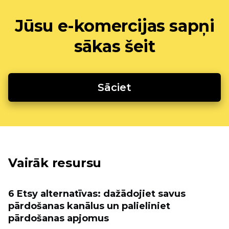
Jūsu e-komercijas sapņi
sākas šeit
Sāciet
Vairāk resursu
6 Etsy alternatīvas: dažādojiet savus
pārdošanas kanālus un palieliniet
pārdošanas apjomus