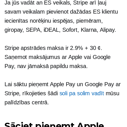
Ja jūs vadāt an
ES
veikals, Stripe arī ļauj
savam veikalam pievienot dažādas ES klientu
iecienītas norēķinu iespējas, piemēram,
giropay, SEPA, iDEAL, Sofort, Klarna, Alipay.
Stripe apstrādes maksa ir 2.9% + 30 ¢.
Saņemot maksājumus ar Apple vai Google
Pay, nav jāmaksā papildu maksa.
Lai sāktu pieņemt Apple Pay un Google Pay ar
Stripe, rīkojieties šādi
soli pa solim
vadīt
mūsu
palīdzības centrā.
Sāciet pieņemt Apple