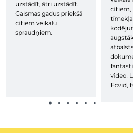
uzstādīt, ātri uzstādīt.
citiem
Gaismas gadus priekšā
tīmekļa 
citiem veikalu
kodējum
spraudņiem.
augstā
atbalsts
dokume
fantast
video. L
Ecvid, t