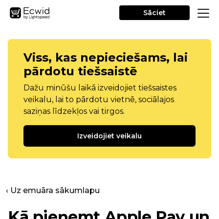
Sāciet
Viss, kas nepieciešams, lai
pārdotu tiešsaistē
Dažu minūšu laikā izveidojiet tiešsaistes
veikalu, lai to pārdotu vietnē, sociālajos
saziņas līdzekļos vai tirgos.
Izveidojiet veikalu
‹ Uz emuāra sākumlapu
Kā pieņemt Apple Pay un