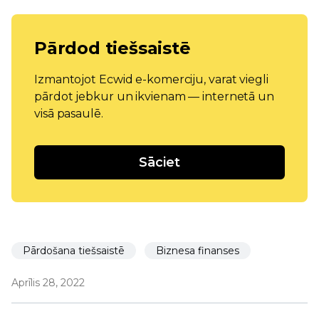
Pārdod tiešsaistē
Izmantojot Ecwid e-komerciju, varat viegli
pārdot jebkur un ikvienam — internetā un
visā pasaulē.
Sāciet
Pārdošana tiešsaistē
Biznesa finanses
Aprīlis 28, 2022