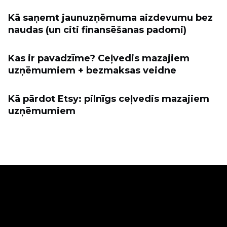
Kā saņemt jaunuzņēmuma aizdevumu bez
naudas (un citi finansēšanas padomi)
Kas ir pavadzīme? Ceļvedis mazajiem
uzņēmumiem + bezmaksas veidne
Kā pārdot Etsy: pilnīgs ceļvedis mazajiem
uzņēmumiem
Pārdod tiešsaistē
Biznesa risinājumi