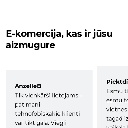
E-komercija, kas ir jūsu
aizmugure
Piektd
AnzelleB
Esmu ti
Tik vienkārši lietojams –
esmu to
pat mani
vietnes
tehnofobiskākie klienti
tagad i
var tikt galā. Viegli
veikalā