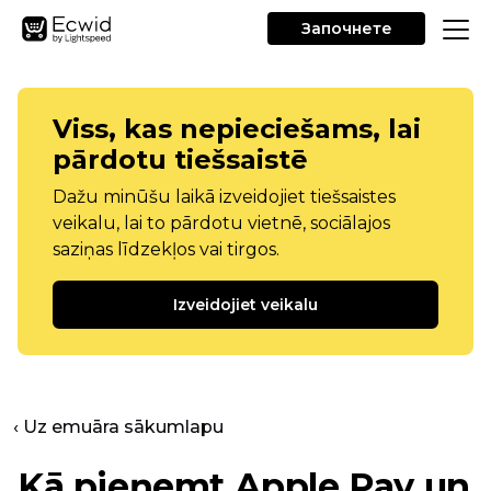
Започнете
Viss, kas nepieciešams, lai
pārdotu tiešsaistē
Dažu minūšu laikā izveidojiet tiešsaistes
veikalu, lai to pārdotu vietnē, sociālajos
saziņas līdzekļos vai tirgos.
Izveidojiet veikalu
‹ Uz emuāra sākumlapu
Kā pieņemt Apple Pay un