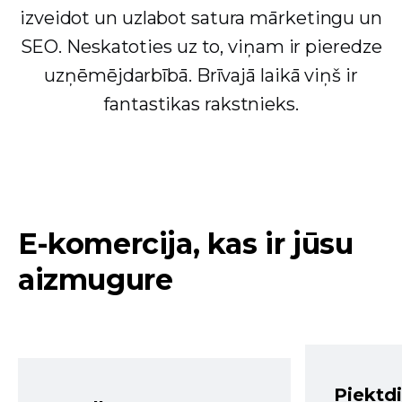
izveidot un uzlabot satura mārketingu un
SEO. Neskatoties uz to, viņam ir pieredze
uzņēmējdarbībā. Brīvajā laikā viņš ir
fantastikas rakstnieks.
E-komercija, kas ir jūsu
aizmugure
Piektd