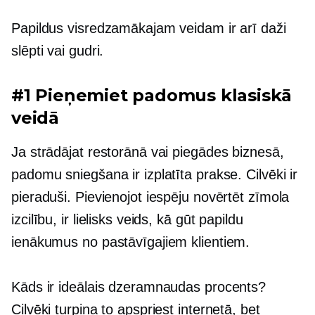
Papildus visredzamākajam veidam ir arī daži
slēpti vai gudri.
#1 Pieņemiet padomus klasiskā
veidā
Ja strādājat restorānā vai piegādes biznesā,
padomu sniegšana ir izplatīta prakse. Cilvēki ir
pieraduši. Pievienojot iespēju novērtēt zīmola
izcilību, ir lielisks veids, kā gūt papildu
ienākumus no pastāvīgajiem klientiem.
Kāds ir ideālais dzeramnaudas procents?
Cilvēki turpina to apspriest internetā, bet