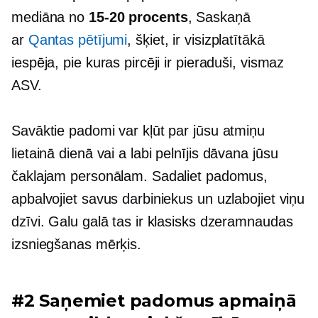
mediāna no
15-20
procents
, Saskaņā
ar
Qantas pētījumi
, šķiet, ir visizplatītākā
iespēja, pie kuras pircēji ir pieraduši, vismaz
ASV.
Savāktie padomi var kļūt par jūsu atmiņu
lietainā dienā vai a
labi pelnījis
dāvana jūsu
čaklajam personālam. Sadaliet padomus,
apbalvojiet savus darbiniekus un uzlabojiet viņu
dzīvi. Galu galā tas ir klasisks dzeramnaudas
izsniegšanas mērķis.
#2 Saņemiet padomus apmaiņā