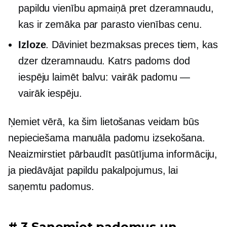
papildu vienību apmaiņā pret dzeramnaudu,
kas ir zemāka par parasto vienības cenu.
Izloze
. Dāviniet bezmaksas preces tiem, kas
dzer dzeramnaudu. Katrs padoms dod
iespēju laimēt balvu: vairāk padomu —
vairāk iespēju.
Ņemiet vērā, ka šim lietošanas veidam būs
nepieciešama manuāla padomu izsekošana.
Neaizmirstiet pārbaudīt pasūtījuma informāciju,
ja piedāvājat papildu pakalpojumus, lai
saņemtu padomus.
# 3 Saņemiet padomus un