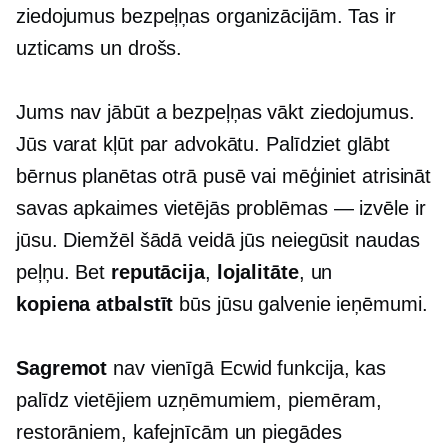
ziedojumus
bezpeļņas
organizācijām. Tas ir
uzticams un drošs.
Jums nav jābūt a
bezpeļņas
vākt ziedojumus.
Jūs varat kļūt par advokātu. Palīdziet glābt
bērnus planētas otrā pusē vai mēģiniet atrisināt
savas apkaimes vietējās problēmas — izvēle ir
jūsu. Diemžēl šādā veidā jūs neiegūsit naudas
peļņu. Bet
reputācija
,
lojalitāte
, un
kopiena
atbalstīt
būs jūsu galvenie ieņēmumi.
Sagremot
nav vienīgā Ecwid funkcija, kas
palīdz vietējiem uzņēmumiem, piemēram,
restorāniem, kafejnīcām un piegādes