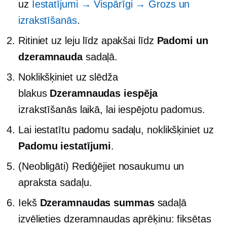
uz
Iestatījumi → Vispārīgi → Grozs un
izrakstīšanās
.
Ritiniet uz leju līdz apakšai līdz
Padomi un
dzeramnauda
sadaļā.
Noklikšķiniet uz slēdža
blakus
Dzeramnaudas iespēja
izrakstīšanās laikā, lai iespējotu padomus.
Lai iestatītu padomu sadaļu, noklikšķiniet uz
Padomu iestatījumi
.
(Neobligāti) Rediģējiet nosaukumu un
apraksta sadaļu.
Iekš
Dzeramnaudas summas
sadaļā
izvēlieties dzeramnaudas aprēķinu: fiksētas