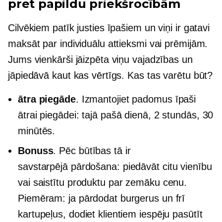
pret papildu priekšrocībām
Cilvēkiem patīk justies īpašiem un viņi ir gatavi
maksāt par individuālu attieksmi vai prēmijām.
Jums vienkārši jāizpēta viņu vajadzības un
jāpiedāvā kaut kas vērtīgs. Kas tas varētu būt?
ātra piegāde
. Izmantojiet padomus īpaši
ātrai piegādei: tajā pašā dienā, 2 stundās, 30
minūtēs.
Bonuss
. Pēc būtības tā ir
savstarpējā pārdošana:
piedāvāt citu vienību
vai saistītu produktu par zemāku cenu.
Piemēram: ja pārdodat burgerus un frī
kartupeļus, dodiet klientiem iespēju pasūtīt