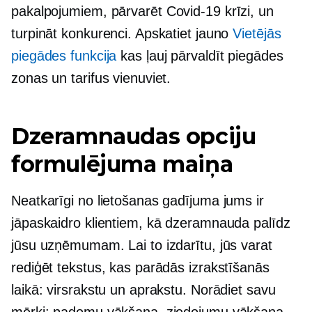
pakalpojumiem, pārvarēt
Covid-19
krīzi, un
turpināt konkurenci. Apskatiet jauno
Vietējās
piegādes funkcija
kas ļauj pārvaldīt piegādes
zonas un tarifus vienuviet.
Dzeramnaudas opciju
formulējuma maiņa
Neatkarīgi no lietošanas gadījuma jums ir
jāpaskaidro klientiem, kā dzeramnauda palīdz
jūsu uzņēmumam. Lai to izdarītu, jūs varat
rediģēt tekstus, kas parādās izrakstīšanās
laikā: virsrakstu un aprakstu. Norādiet savu
mērķi: padomu vākšana, ziedojumu vākšana