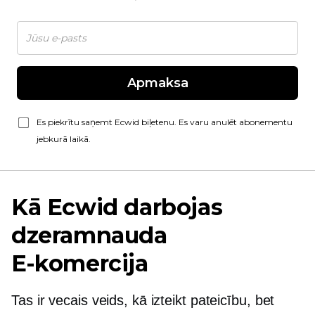
Apmaksa
Es piekrītu saņemt Ecwid biļetenu. Es varu anulēt abonementu
jebkurā laikā.
Kā Ecwid darbojas
dzeramnauda
E-komercija
Tas ir vecais veids, kā izteikt pateicību, bet