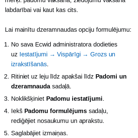
labdarībai vai kaut kas cits.
Lai mainītu dzeramnaudas opciju formulējumu:
No sava Ecwid administratora dodieties
uz
Iestatījumi → Vispārīgi → Grozs un
izrakstīšanās
.
Ritiniet uz leju līdz apakšai līdz
Padomi un
dzeramnauda
sadaļā.
Noklikšķiniet
Padomu iestatījumi
.
Iekš
Padomu formulējums
sadaļu,
rediģējiet nosaukumu un aprakstu.
Saglabājiet izmaiņas.