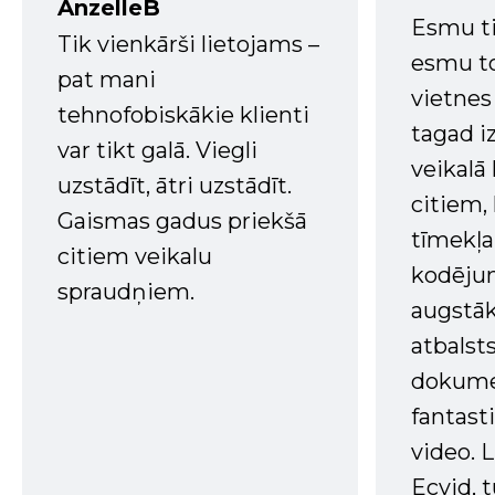
AnzelleB
Esmu ti
Tik vienkārši lietojams –
esmu to
pat mani
vietnes
tehnofobiskākie klienti
tagad i
var tikt galā. Viegli
veikalā
uzstādīt, ātri uzstādīt.
citiem
Gaismas gadus priekšā
tīmekļa 
citiem veikalu
kodējum
spraudņiem.
augstā
atbalsts
dokume
fantast
video. L
Ecvid, t