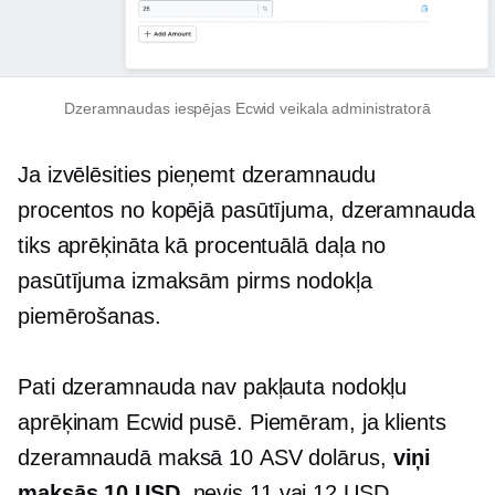
Dzeramnaudas iespējas Ecwid veikala administratorā
Ja izvēlēsities pieņemt dzeramnaudu
procentos no kopējā pasūtījuma, dzeramnauda
tiks aprēķināta kā procentuālā daļa no
pasūtījuma izmaksām pirms nodokļa
piemērošanas.
Pati dzeramnauda nav pakļauta nodokļu
aprēķinam Ecwid pusē. Piemēram, ja klients
dzeramnaudā maksā 10 ASV dolārus,
viņi
maksās 10 USD
, nevis 11 vai 12 USD.