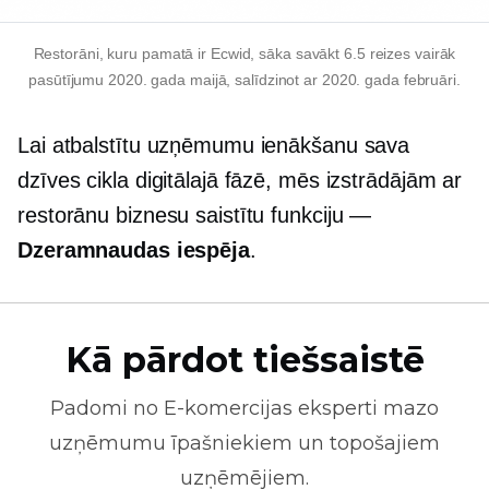
Restorāni, kuru pamatā ir Ecwid, sāka savākt 6.5 reizes vairāk
pasūtījumu 2020. gada maijā, salīdzinot ar 2020. gada februāri.
Lai atbalstītu uzņēmumu ienākšanu sava
dzīves cikla digitālajā fāzē, mēs izstrādājām ar
restorānu biznesu saistītu funkciju —
Dzeramnaudas iespēja
.
Kā pārdot tiešsaistē
Padomi no
E-komercijas
eksperti mazo
uzņēmumu īpašniekiem un topošajiem
uzņēmējiem.