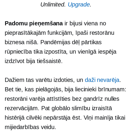
Unlimited.
Upgrade
.
Padomu pieņemšana
ir bijusi viena no
pieprasītākajām funkcijām, īpaši restorānu
biznesa nišā. Pandēmijas dēļ pārtikas
rūpniecība tika izpostīta, un vienīgā iespēja
izdzīvot bija tiešsaistē.
Dažiem tas varētu izdoties, un
daži nevarēja
.
Bet tie, kas pielāgojās, bija liecinieki brīnumam:
restorāni varēja attīstīties bez gandrīz nulles
rezervācijām. Pat globālo slimību izraisītā
histērijā cilvēki nepārstāja ēst. Viņi mainīja tikai
mijiedarbības veidu.