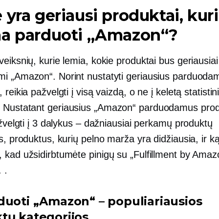
 yra geriausi produktai, kur
ma parduoti „Amazon“?
eiksnių, kurie lemia, kokie produktai bus geriausiai
i „Amazon“. Norint nustatyti geriausius parduoda
 reikia pažvelgti į visą vaizdą, o ne į keletą statistin
Nustatant geriausius „Amazon“ parduodamus prod
ižvelgti į 3 dalykus – dažniausiai perkamų produktų
s, produktus, kurių pelno marža yra didžiausia, ir k
 kad užsidirbtumėte pinigų su „Fulfillment by Ama
 .
duoti „Amazon“ – populiariausios
tų kategorijos