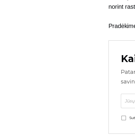
norint ras
Pradėkime 
Ka
Pata
savin
Sut