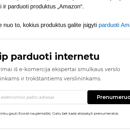
ti ir parduoti produktus „Amazon“.
nuo to, kokius produktus galite įsigyti
parduoti A
ip parduoti internetu
rimai iš
e-komercija
ekspertai smulkaus verslo
inkams ir trokštantiems verslininkams.
Prenumeruo
inku gauti Ecwid naujienlaiškį. Galiu bet kada atsisakyti prenumeratos.