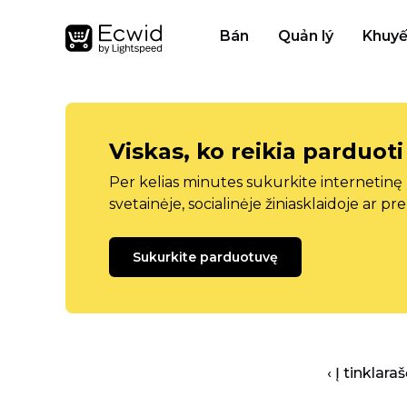
Bán
Quản lý
Khuyế
Viskas, ko reikia parduoti
Per kelias minutes sukurkite internetin
svetainėje, socialinėje žiniasklaidoje ar pr
Sukurkite parduotuvę
‹ Į tinklar