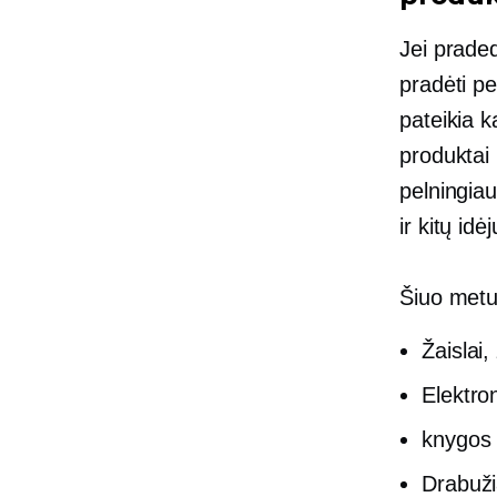
Jei prade
pradėti pe
pateikia 
produktai 
pelningiau
ir kitų idėj
Šiuo metu 
Žaislai,
Elektron
knygos
Drabuži