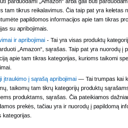
būti parduodami „Amazon“ arba gali būti parduodami
us tam tikrus reikalavimus. Čia taip pat yra keletas 
tumėte papildomos informacijos apie tam tikras pr
jas su apribojimais.
imai ir apribojimai
- Tai yra visas produktų kategorij
parduoti „Amazon“, sąrašas. Taip pat yra nuorodų į 
iją apie tam tikras kategorijas, kurioms taikomi spec
imai.
i įtraukimo į sąrašą apribojimai
— Tai trumpas kai k
imų, taikomų tam tikrų kategorijų produktų sąrašam
iems produktams, sąrašas. Čia pateikiamos dažniau
amos prekės, tačiau yra ir nuorodų į papildomą inf
s kategorijas.