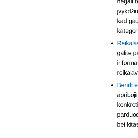
negali 
įvykdži
kad gau
kategori
Reikalav
galite 
informac
reikalav
Bendriej
apriboj
konkret
parduod
bei kita