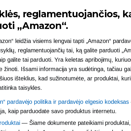
klės, reglamentuojančios, k
uoti „Amazon“.
zon“ leidžia visiems lengvai tapti „Amazon“ pardav
isyklių, reglamentuojančių tai, ką galite parduoti „
aip galite tai parduoti. Yra keletas apribojimų, kuriu
 žinoti. Išsami informacija yra sudėtinga, tačiau gal
 šiuos išteklius, kad sužinotumėte, ar produktai, kur
atitinka taisykles.
“ pardavėjo politika ir pardavėjo elgesio kodeksas
oja, kaip parduodate savo produktus internetu.
produktai
— Šiame dokumente pateikiami produktai, 