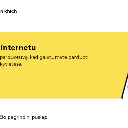
n khích
 internetu
ę parduotuvę, kad galėtumėte parduoti
ekyvietėse.
aščio pagrindinį puslapį