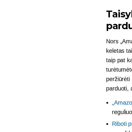
Taisy
pard
Nors „Ama
keletas ta
taip pat k
turėtumėte
peržiūrėti
parduoti, 
„Amazon
reguliu
Riboti 