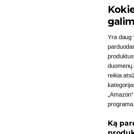
Kokie
gali
Yra daug v
parduodam
produktus,
duomenų. 
reikia ats
kategorija
„Amazon“,
programa.
Ką par
produk