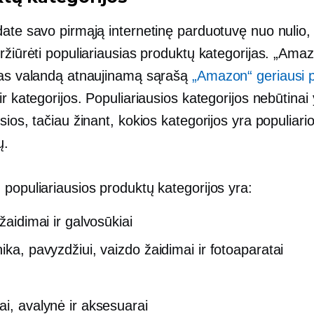
date savo pirmąją internetinę parduotuvę nuo nulio,
ržiūrėti populiariausias produktų kategorijas. „Ama
kas valandą atnaujinamą sąrašą
„Amazon“ geriausi p
ir kategorijos. Populiariausios kategorijos nebūtinai
sios, tačiau žinant, kokios kategorijos yra populiarios,
ų.
populiariausios produktų kategorijos yra:
 žaidimai ir galvosūkiai
ika, pavyzdžiui, vaizdo žaidimai ir fotoaparatai
ai, avalynė ir aksesuarai