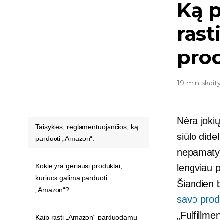
Ką p
ras
pro
19 min skait
Nėra jokių
Taisyklės, reglamentuojančios, ką
siūlo
dide
parduoti „Amazon“.
nepamatys
Kokie yra geriausi produktai,
lengviau p
kuriuos galima parduoti
Šiandien b
„Amazon“?
savo prod
„Fulfillme
Kaip rasti „Amazon“ parduodamų