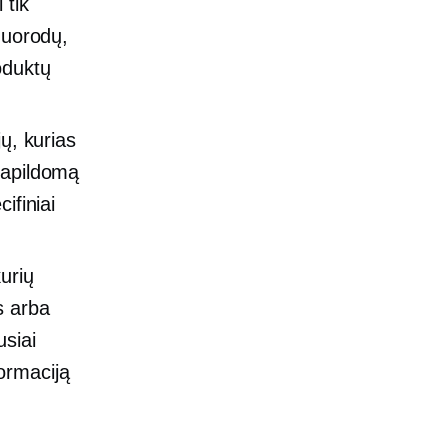
 tik
nuorodų,
oduktų
ų, kurias
papildomą
ifiniai
urių
s arba
siai
ormaciją