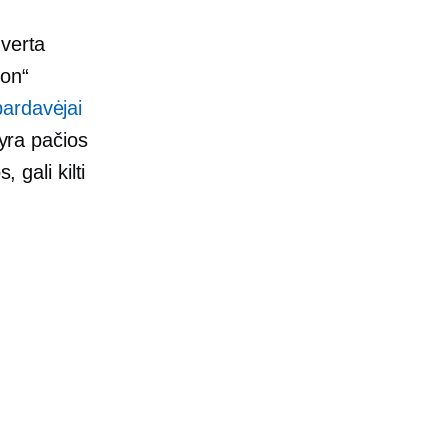
 verta
zon“
ardavėjai
 yra pačios
 gali kilti