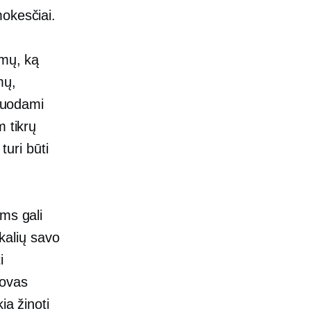
okesčiai.
imų, ką
mų,
rduodami
m tikrų
turi būti
ums gali
ikalių savo
i
dovas
ia žinoti