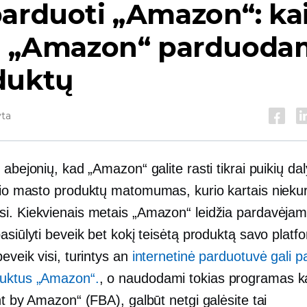
arduoti „Amazon“: ka
ti „Amazon“ parduod
duktų
yta
 abejonių, kad „Amazon“ galite rasti tikrai puikių dal
lio masto
produktų matomumas, kurio kartais niekur 
i. Kiekvienais metais „Amazon“ leidžia pardavėja
asiūlyti beveik bet kokį teisėtą produktą savo platf
eveik visi, turintys an
internetinė parduotuvė gali p
uktus „Amazon“.
, o naudodami tokias programas k
nt by Amazon“ (FBA), galbūt netgi galėsite tai