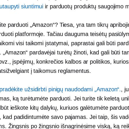
utaupyti siuntimui
ir parduotų produktų saugojimo m
ite parduoti „Amazon“? Tiesa, yra tam tikrų apriboj
rduoti platformoje. Tačiau dauguma teisėtų pasiūly
ikomi visi taikomi įstatymai, paprastai gali būti pa
„Amazon“ pardavėjai turėtų žinoti, kad gali būti ta
pvz., įspėjimų, konkrečios kalbos ar politikos, kurios 
atsižvelgiant į taikomus reglamentus.
pradėkite užsidirbti pinigų naudodami „Amazon“.
, j
simas, ką turėtumėte parduoti. Jei turite tik keletą un
lbūt ieškote kitų dalykų, kuriuos galėtumėte parduot
 kad padidintumėte savo pajamas. Jei taip, šis va
ms. Žingsnis po žingsnio išnagrinėsime viską, ką reik