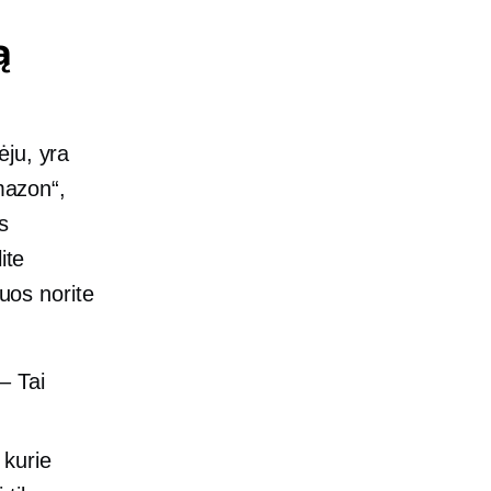
ą
ėju, yra
Amazon“,
os
ite
iuos norite
– Tai
kurie