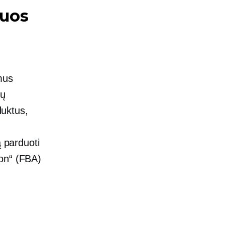
iuos
mus
ių
uktus,
ą parduoti
zon“ (FBA)