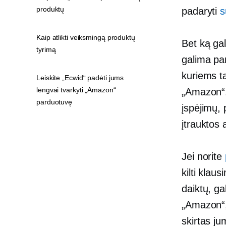
produktų
padaryti
s
Kaip atlikti veiksmingą produktų
Bet ką gal
tyrimą
galima pa
kuriems ta
Leiskite „Ecwid“ padėti jums
lengvai tvarkyti „Amazon“
„Amazon“. 
parduotuvę
įspėjimų, 
įtrauktos 
Jei norite
kilti klau
daiktų, ga
„Amazon“,
skirtas ju