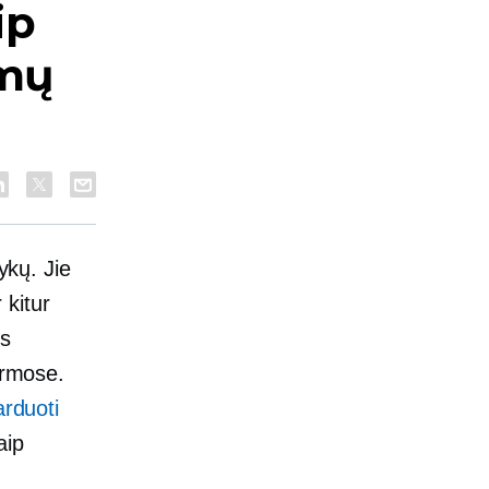
ip
amų
ykų. Jie
kitur
ms
ormose.
arduoti
aip