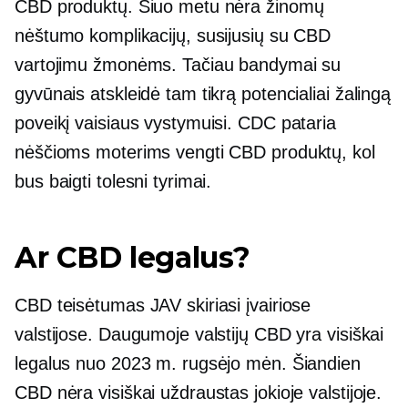
CBD produktų. Šiuo metu nėra žinomų
nėštumo komplikacijų, susijusių su CBD
vartojimu žmonėms. Tačiau bandymai su
gyvūnais atskleidė tam tikrą potencialiai žalingą
poveikį vaisiaus vystymuisi. CDC pataria
nėščioms moterims vengti CBD produktų, kol
bus baigti tolesni tyrimai.
Ar CBD legalus?
CBD teisėtumas JAV skiriasi įvairiose
valstijose. Daugumoje valstijų CBD yra visiškai
legalus nuo 2023 m. rugsėjo mėn. Šiandien
CBD nėra visiškai uždraustas jokioje valstijoje.