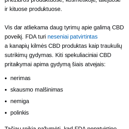
ir kituose produktuose.
Vis dar atliekama daug tyrimų apie galimą CBD
poveikį. FDA turi
neseniai patvirtintas
a
kanapių kilmės
CBD produktas kaip traukulių
sutrikimų gydymas. Kiti spekuliaciniai CBD
pritaikymai apima gydymą šiais atvejais:
nerimas
skausmo malšinimas
nemiga
polinkis
Tačiau reikia pažymėti, kad FDA nepatvirtino