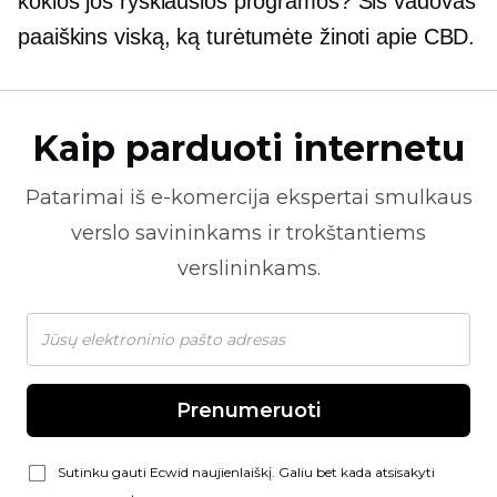
kokios jos ryškiausios programos? Šis vadovas
paaiškins viską, ką turėtumėte žinoti apie CBD.
Kaip parduoti internetu
Patarimai iš
e-komercija
ekspertai smulkaus
verslo savininkams ir trokštantiems
verslininkams.
Prenumeruoti
Sutinku gauti Ecwid naujienlaiškį. Galiu bet kada atsisakyti