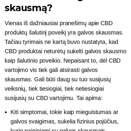
skausmą?
Vienas iš dažniausiai pranešimų apie CBD
produktų šalutinį poveikį yra galvos skausmas.
Tačiau tyrimais ne kartą buvo nustatyta, kad
CBD produktai neturėtų sukelti galvos skausmo
kaip šalutinio poveikio. Nepaisant to, dėl CBD
vartojimo vis tiek gali atsirasti galvos
skausmas. Gali būti daug su tuo susijusių
veiksnių, tiek tiesiogiai, tiek netiesiogiai
susijusių su CBD vartojimu. Tai apima:
Kiti simptomai, tokie kaip mieguistumas ar
galvos svaigimas, sukelia fizinius pojūčius,
kurie painiojami su galvos skausmais.