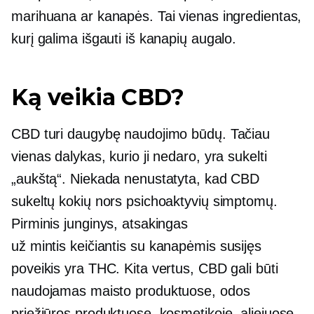
marihuana ar kanapės. Tai vienas ingredientas,
kurį galima išgauti iš kanapių augalo.
Ką veikia CBD?
CBD turi daugybę naudojimo būdų. Tačiau
vienas dalykas, kurio ji nedaro, yra sukelti
„aukštą“. Niekada nenustatyta, kad CBD
sukeltų kokių nors psichoaktyvių simptomų.
Pirminis junginys, atsakingas
už
mintis keičiantis
su kanapėmis susijęs
poveikis yra THC. Kita vertus, CBD gali būti
naudojamas maisto produktuose, odos
priežiūros produktuose, kosmetikoje, aliejuose