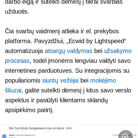
darbo eigą ir sutelkti dėmesį į tikrai svarbias
užduotis.
Čia svarbų vaidmenį atlieka ir el. prekybos
platforma. Pavyzdžiui, „Ecwid by Lightspeed“
automatizuoja
atsargų valdymas
bei
užsakymo
procesas
, todėl įmonėms lengviau valdyti savo
internetines parduotuves. Su integracijomis su
populiariomis
siuntų vežėjai
bei
mokėjimo
šliuzai
, galite sutelkti dėmesį į kitus savo verslo
aspektus ir pasiūlyti klientams sklandų
apsipirkimo patirtį.