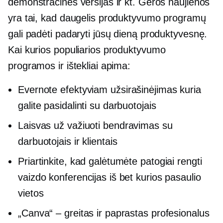
demonstracines versijas ir kt. Geros naujienos
yra tai, kad daugelis produktyvumo programų
gali padėti padaryti jūsų dieną produktyvesnę.
Kai kurios populiarios produktyvumo
programos ir ištekliai apima:
Evernote efektyviam
užsirašinėjimas
kuria
galite pasidalinti su darbuotojais
Laisvas už
važiuoti
bendravimas su
darbuotojais ir klientais
Priartinkite, kad galėtumėte patogiai rengti
vaizdo konferencijas iš bet kurios pasaulio
vietos
„Canva“ – greitas ir paprastas profesionalus