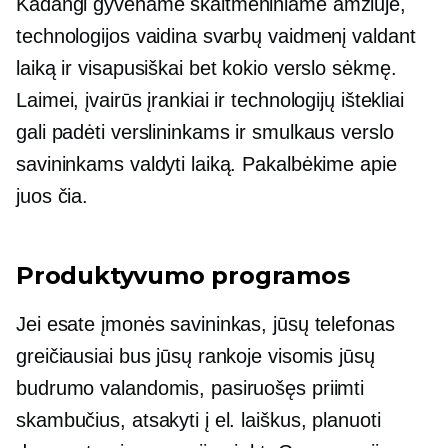
Kadangi gyvename skaitmeniniame amžiuje,
technologijos vaidina svarbų vaidmenį valdant
laiką ir visapusiškai bet kokio verslo sėkmę.
Laimei, įvairūs įrankiai ir technologijų ištekliai
gali padėti verslininkams ir smulkaus verslo
savininkams valdyti laiką. Pakalbėkime apie
juos čia.
Produktyvumo programos
Jei esate įmonės savininkas, jūsų telefonas
greičiausiai bus jūsų rankoje visomis jūsų
budrumo valandomis, pasiruošęs priimti
skambučius, atsakyti į el. laiškus, planuoti