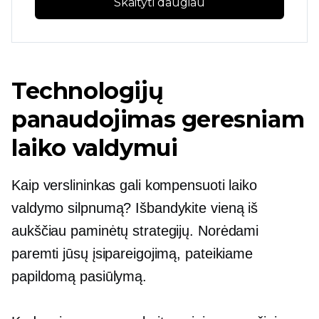
Skaityti daugiau
Technologijų
panaudojimas geresniam
laiko valdymui
Kaip verslininkas gali kompensuoti laiko
valdymo silpnumą? Išbandykite vieną iš
aukščiau paminėtų strategijų. Norėdami
paremti jūsų įsipareigojimą, pateikiame
papildomą pasiūlymą.