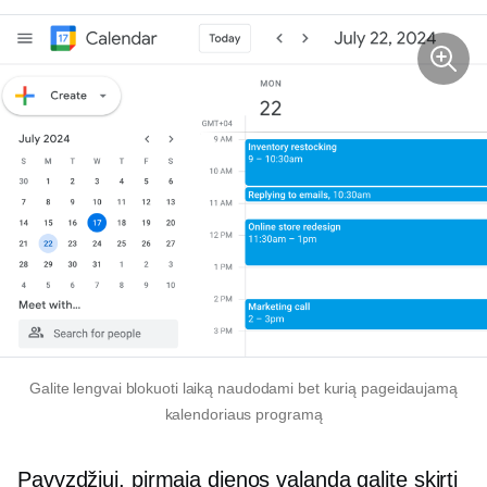
Galite lengvai blokuoti laiką naudodami bet kurią pageidaujamą
kalendoriaus programą
Pavyzdžiui, pirmąją dienos valandą galite skirti