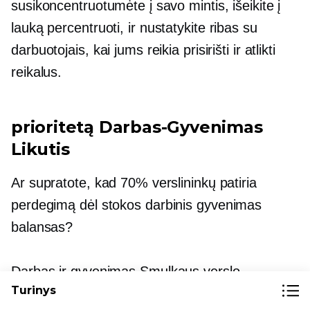
susikoncentruotumėte į savo mintis, išeikite į
lauką
percentruoti,
ir nustatykite ribas su
darbuotojais, kai jums reikia prisirišti ir atlikti
reikalus.
prioritetą
Darbas-Gyvenimas
Likutis
Ar supratote, kad 70% verslininkų patiria
perdegimą dėl stokos
darbinis gyvenimas
balansas?
Darbas ir gyvenimas
Smulkaus verslo
Turinys
savininkams pusiausvyra dažnai nukrenta, nes