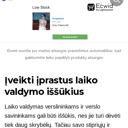
Ecwid siunčia jus
mažos atsargos
pranešimus automatiškai, kad
galėtumėte laiku papildyti produktų atsargas
Įveikti įprastus laiko
valdymo iššūkius
Laiko valdymas verslininkams ir verslo
savininkams gali būti iššūkis, nes jie turi dėvėti
tiek daug skrybėlių. Tačiau savo stipriųjų ir