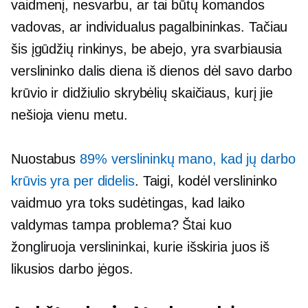
vaidmenį, nesvarbu, ar tai būtų komandos
vadovas, ar individualus pagalbininkas. Tačiau
šis įgūdžių rinkinys, be abejo, yra svarbiausia
verslininko dalis
diena iš dienos
dėl savo darbo
krūvio ir didžiulio skrybėlių skaičiaus, kurį jie
nešioja vienu metu.
Nuostabus
89% verslininkų mano, kad jų darbo
krūvis yra per didelis
. Taigi, kodėl verslininko
vaidmuo yra toks sudėtingas, kad laiko
valdymas tampa problema? Štai kuo
žongliruoja verslininkai, kurie išskiria juos iš
likusios darbo jėgos.