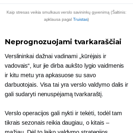
Kaip stresas veikia smulkaus verslo savininkų gyvenimą (Šaltinis:
apklausa pagal
Truistas
)
Neprognozuojami tvarkaraščiai
Verslininkai dažnai vadinami „kūrėjais ir
vadovais“, kur jie dirba
aukšto lygio
vaidmenis
ir kitu metu yra apkasuose su savo
darbuotojais. Visa tai yra verslo valdymo dalis ir
gali sudaryti nenuspėjamą tvarkaraštį.
Verslo operacijos gali nykti ir tekėti, todėl tam
tikrais sezonais reikia daugiau, o kitais –
mažiau. Dėl to laiko valdymo strategijos