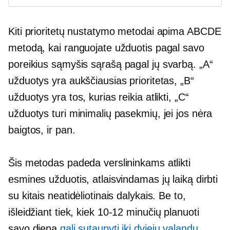
Kiti prioritetų nustatymo metodai apima ABCDE
metodą, kai ranguojate užduotis pagal savo
poreikius
sąmyšis
sąrašą pagal jų svarbą. „A“
užduotys yra aukščiausias prioritetas, „B“
užduotys yra tos, kurias reikia atlikti, „C“
užduotys turi minimalių pasekmių, jei jos nėra
baigtos, ir pan.
Šis metodas padeda verslininkams atlikti
esmines užduotis, atlaisvindamas jų laiką dirbti
su kitais neatidėliotinais dalykais. Be to,
išleidžiant tiek, kiek
10-12
minučių planuoti
savo dieną
gali sutaupyti iki dviejų valandų
,