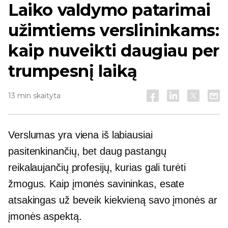
Laiko valdymo patarimai
užimtiems verslininkams:
kaip nuveikti daugiau per
trumpesnį laiką
13 min skaityta
Verslumas yra viena iš labiausiai
pasitenkinančių, bet daug pastangų
reikalaujančių profesijų, kurias gali turėti
žmogus. Kaip įmonės savininkas, esate
atsakingas už beveik kiekvieną savo įmonės ar
įmonės aspektą.