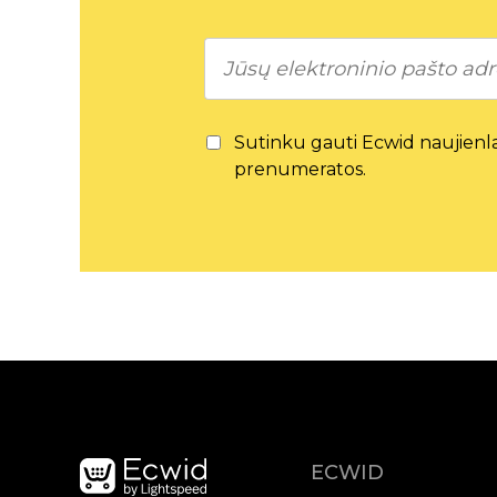
Sutinku gauti Ecwid naujienlai
prenumeratos.
ECWID