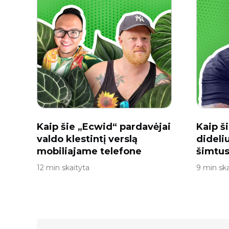
Kaip šie „Ecwid“ pardavėjai
Kaip š
valdo klestintį verslą
dideli
mobiliajame telefone
šimtus
12 min skaityta
9 min ska