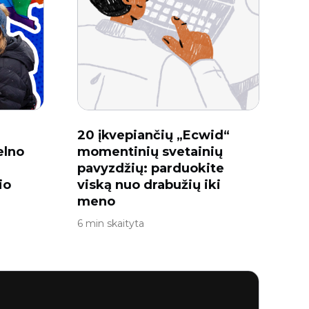
20 įkvepiančių „Ecwid“
elno
momentinių svetainių
pavyzdžių: parduokite
io
viską nuo drabužių iki
meno
6 min skaityta