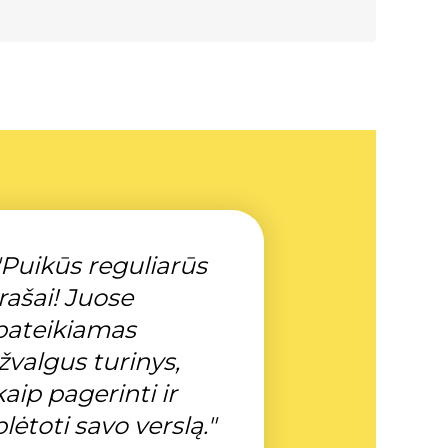
"Puikūs reguliarūs
įrašai! Juose
pateikiamas
įžvalgus turinys,
kaip pagerinti ir
plėtoti savo verslą."