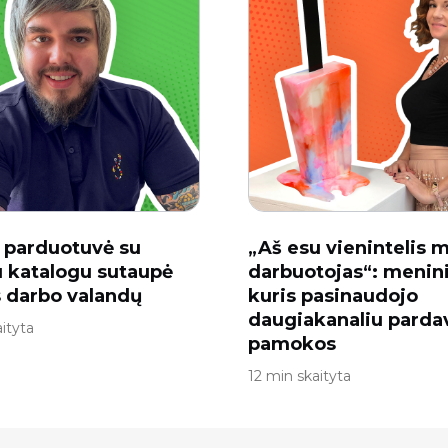
i parduotuvė su
„Aš esu vienintelis 
u katalogu sutaupė
darbuotojas“: menin
 darbo valandų
kuris pasinaudojo
daugiakanaliu parda
ityta
pamokos
12 min skaityta