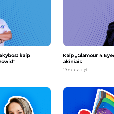
ekybos: kaip
Kaip „Glamour 4 Eyes
„Ecwid“
akiniais
19 min skaityta