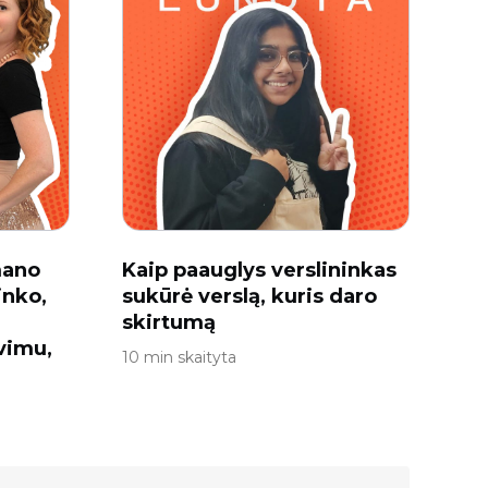
mano
Kaip paauglys verslininkas
inko,
sukūrė verslą, kuris daro
skirtumą
vimu,
10 min skaityta