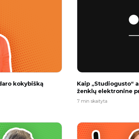
daro kokybišką
Kaip „Studiogusto“ 
ženklų elektronine 
7 min skaityta