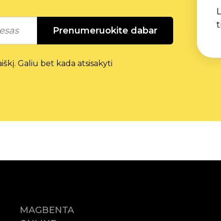
L
t
Prenumeruokite dabar
škį. Galiu bet kada atsisakyti
MAGBENTA