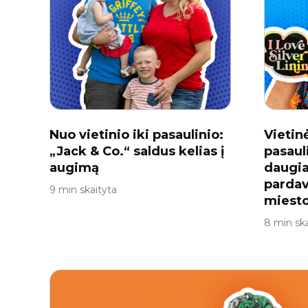
Nuo vietinio iki pasaulinio:
Vietin
„Jack & Co.“ saldus kelias į
pasaul
augimą
daugi
pardav
9 min skaityta
miesto
8 min ska