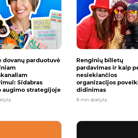
ė dovanų parduotuvė
Renginių bilietų
iniam
pardavimas ir kaip p
akanaliam
nesiekiančios
imui: Sidabras
organizacijos poveik
 augimo strategijoje
didinimas
ityta
8 min skaityta