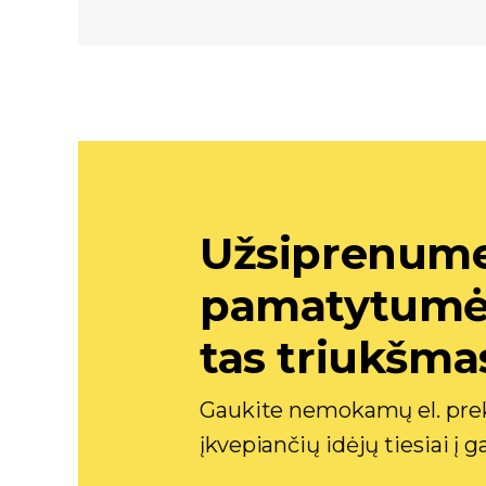
Užsiprenume
pamatytumėte
tas triukšma
Gaukite nemokamų el. prek
įkvepiančių idėjų tiesiai į 