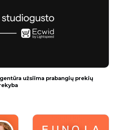
agentūra užsiima prabangių prekių
prekyba