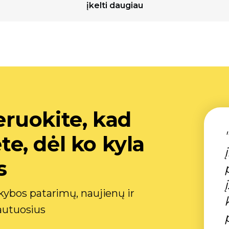
įkelti daugiau
ruokite, kad
, dėl ko kyla
s
ybos patarimų, naujienų ir
gautuosius