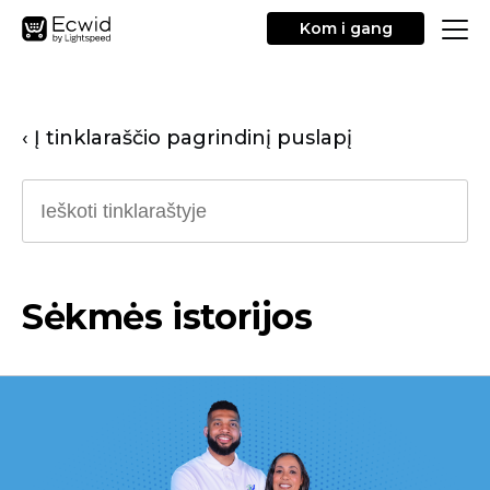
Kom i gang
‹ Į tinklaraščio pagrindinį puslapį
Sėkmės istorijos