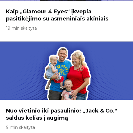
Kaip „Glamour 4 Eyes“ įkvepia
pasitikėjimo su asmeniniais akiniais
19 min skaityta
Nuo vietinio iki pasaulinio: „Jack & Co.“
saldus kelias į augimą
9 min skaityta