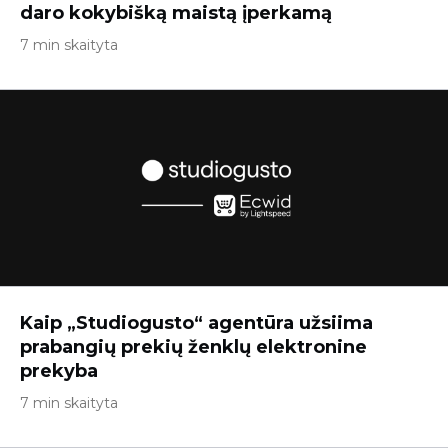
daro kokybišką maistą įperkamą
7 min skaityta
Kaip „Studiogusto“ agentūra užsiima
prabangių prekių ženklų elektronine
prekyba
7 min skaityta