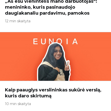
„Aš esu vienintelis mano darbuotojas“:
menininko, kuris pasinaudojo
daugiakanaliu pardavimu, pamokos
12 min skaityta
Kaip paauglys verslininkas sukūrė verslą,
kuris daro skirtumą
10 min skaityta