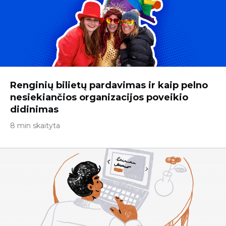
Renginių bilietų pardavimas ir kaip pelno
nesiekiančios organizacijos poveikio
didinimas
8 min skaityta