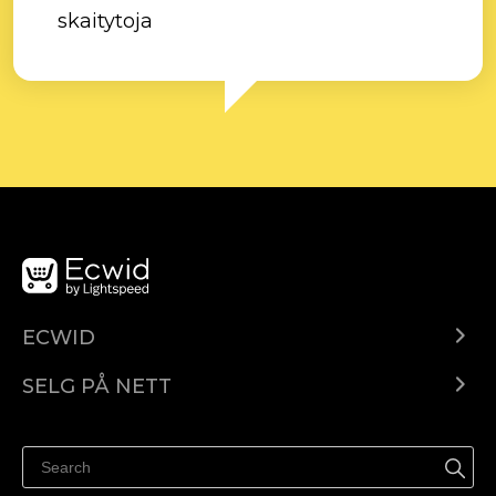
skaitytoja
ECWID
Ecwid.com
SELG PÅ NETT
Pris
Selg hvor som helst
Hjelpesenter
Selg på Facebook
Selg på Instagram