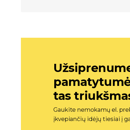
Užsiprenume
pamatytumėte
tas triukšma
Gaukite nemokamų el. prek
įkvepiančių idėjų tiesiai į 