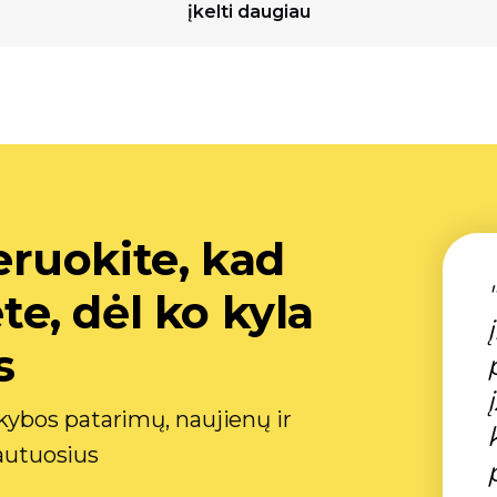
įkelti daugiau
ruokite, kad
, dėl ko kyla
s
ybos patarimų, naujienų ir
gautuosius