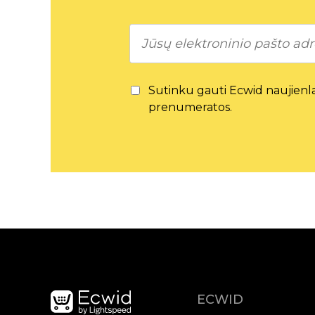
Sutinku gauti Ecwid naujienlai
prenumeratos.
ECWID