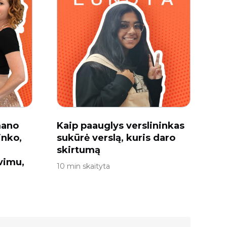
mano
Kaip paauglys verslininkas
inko,
sukūrė verslą, kuris daro
skirtumą
vimu,
10 min skaityta