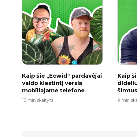
Kaip šie „Ecwid“ pardavėjai
Kaip š
valdo klestintį verslą
dideli
mobiliajame telefone
šimtus
12 min skaityta
9 min ska