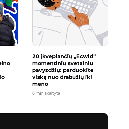
20 įkvepiančių „Ecwid“
elno
momentinių svetainių
pavyzdžių: parduokite
io
viską nuo drabužių iki
meno
6 min skaityta