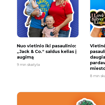
Nuo vietinio iki pasaulinio:
Vietin
„Jack & Co.“ saldus kelias į
pasaul
augimą
daugi
pardav
9 min skaityta
miesto
8 min ska