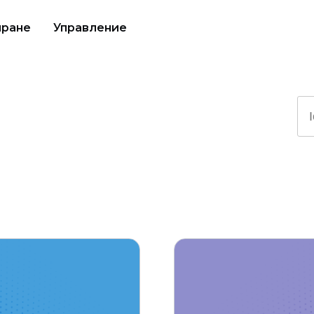
иране
Управление