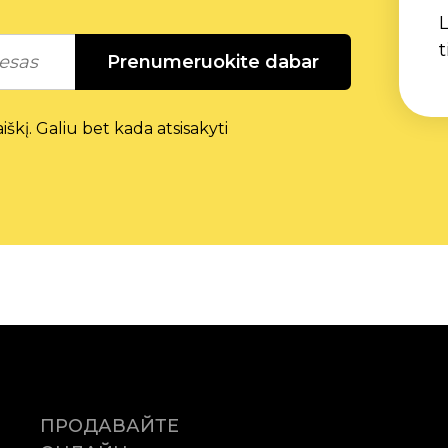
L
t
Prenumeruokite dabar
škį. Galiu bet kada atsisakyti
ПРОДАВАЙТЕ