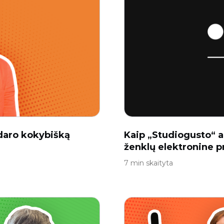
daro kokybišką
Kaip „Studiogusto“ 
ženklų elektronine 
7 min skaityta