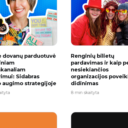
ė dovanų parduotuvė
Renginių bilietų
iniam
pardavimas ir kaip p
akanaliam
nesiekiančios
imui: Sidabras
organizacijos poveik
 augimo strategijoje
didinimas
ityta
8 min skaityta