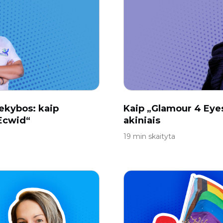
ekybos: kaip
Kaip „Glamour 4 Eyes
„Ecwid“
akiniais
19 min skaityta