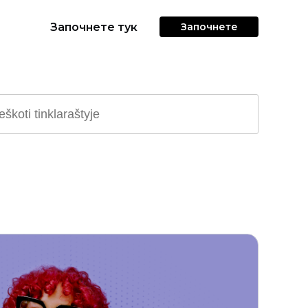
Започнете тук
Започнете