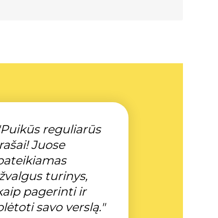
"Puikūs reguliarūs
įrašai! Juose
pateikiamas
įžvalgus turinys,
kaip pagerinti ir
plėtoti savo verslą."