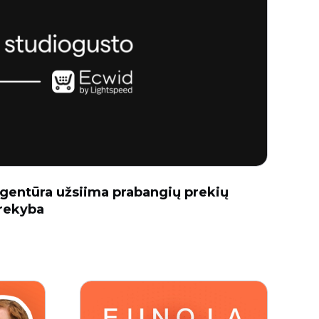
agentūra užsiima prabangių prekių
prekyba