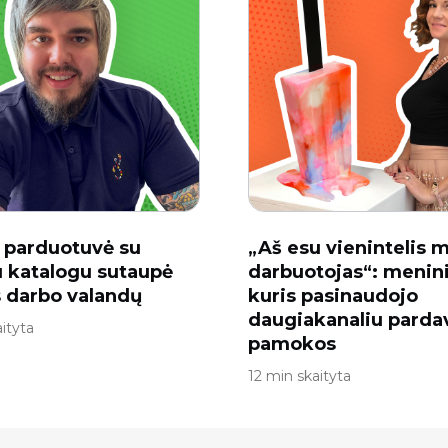
i parduotuvė su
„Aš esu vienintelis 
u katalogu sutaupė
darbuotojas“: menin
 darbo valandų
kuris pasinaudojo
daugiakanaliu parda
ityta
pamokos
12 min skaityta