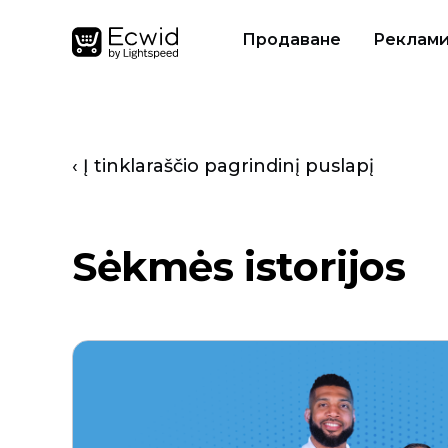
Продаване
Реклам
‹ Į tinklaraščio pagrindinį puslapį
Sėkmės istorijos