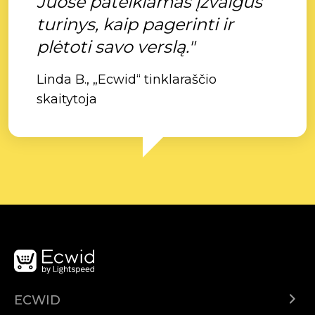
Juose pateikiamas įžvalgus
turinys, kaip pagerinti ir
plėtoti savo verslą."
Linda B., „Ecwid“ tinklaraščio
skaitytoja
ECWID