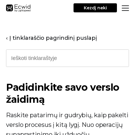
Kezdj neki
‹ Į tinklaraščio pagrindinį puslapį
Padidinkite savo verslo
žaidimą
Raskite patarimų ir gudrybių, kaip pakelti
verslo procesus į kitą lygį. Nuo operacijų
supaprastinimo iki užduočių