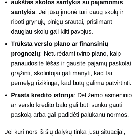
aukštas
skolos santykis su pajamomis
santykis
: Jei jūsų įmonė turi daug skolų ir
riboti grynųjų pinigų srautai, prisiimant
daugiau skolų gali kilti pavojus.
Trūksta verslo plano ar finansinių
prognozių
: Neturėdami tvirto plano, kaip
panaudosite lėšas ir gausite pajamų paskolai
grąžinti, skolintojai gali manyti, kad tai
pernelyg rizikinga, kad būtų galima patvirtinti.
Prasta kredito istorija
: Dėl žemo asmeninio
ar verslo kredito balo gali būti sunku gauti
paskolą arba gali padidėti palūkanų normos.
Jei kuri nors iš šių dalykų tinka jūsų situacijai,