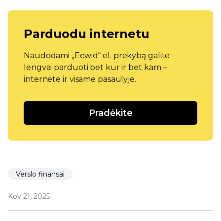
Parduodu internetu
Naudodami „Ecwid“ el. prekybą galite
lengvai parduoti bet kur ir bet kam –
internete ir visame pasaulyje.
Pradėkite
Verslo finansai
Kov 21, 2025