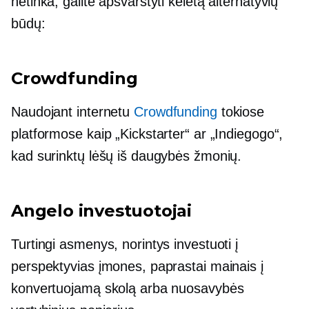
netinka, galite apsvarstyti keletą alternatyvių
būdų:
Crowdfunding
Naudojant internetu
Crowdfunding
tokiose
platformose kaip „Kickstarter“ ar „Indiegogo“,
kad surinktų lėšų iš daugybės žmonių.
Angelo investuotojai
Turtingi asmenys, norintys investuoti į
perspektyvias įmones, paprastai mainais į
konvertuojamą skolą arba nuosavybės