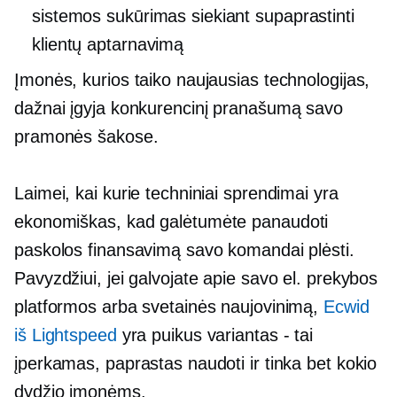
sistemos sukūrimas siekiant supaprastinti
klientų aptarnavimą
Įmonės, kurios taiko naujausias technologijas,
dažnai įgyja konkurencinį pranašumą savo
pramonės šakose.
Laimei, kai kurie techniniai sprendimai yra
ekonomiškas,
kad galėtumėte panaudoti
paskolos finansavimą savo komandai plėsti.
Pavyzdžiui, jei galvojate apie savo el. prekybos
platformos arba svetainės naujovinimą,
Ecwid
iš Lightspeed
yra puikus
variantas - tai
įperkamas, paprastas naudoti ir tinka bet kokio
dydžio įmonėms.