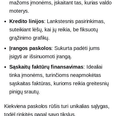
mažoms įmonėms, įskaitant tas, kurias valdo
moterys.
Kredito linijos
: Lankstesnis pasirinkimas,
suteikiant lėšų, kai jų reikia, be fiksuotų
grąžinimo grafikų.
Įrangos paskolos
: Sukurta padėti jums
įsigyti ar išsinuomoti įrangą.
Sąskaitų faktūrų finansavimas
: Idealiai
tinka įmonėms, turinčioms neapmokėtas
sąskaitas faktūras, kurioms reikia greitesnių
pinigų srautų.
Kiekviena paskolos rūšis turi unikalias sąlygas,
todėl rinkitės pagal savo tikslus.