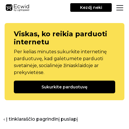
Kezdj neki
Viskas, ko reikia parduoti
internetu
Per kelias minutes sukurkite internetinę
parduotuvę, kad galėtumėte parduoti
svetainėje, socialinėje žiniasklaidoje ar
prekyvietėse.
Sukurkite parduotuvę
‹ Į tinklaraščio pagrindinį puslapį