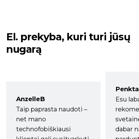
El. prekyba, kuri turi jūsų
nugarą
Penkta
AnzelleB
Esu lab
Taip paprasta naudoti –
rekomen
net mano
svetain
technofobiškiausi
dabar n
klientai gali susitvarkyti.