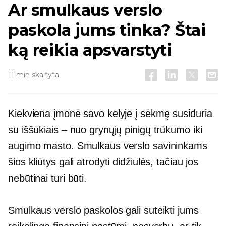
Ar smulkaus verslo
paskola jums tinka? Štai
ką reikia apsvarstyti
11 min skaityta
Kiekviena įmonė savo kelyje į sėkmę susiduria
su iššūkiais – nuo ​​grynųjų pinigų trūkumo iki
augimo masto. Smulkaus verslo savininkams
šios kliūtys gali atrodyti didžiulės, tačiau jos
nebūtinai turi būti.
Smulkaus verslo paskolos gali suteikti jums