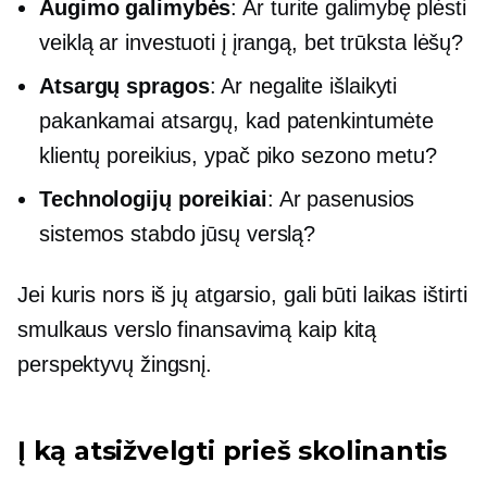
Augimo galimybės
: Ar turite galimybę plėsti
veiklą ar investuoti į įrangą, bet trūksta lėšų?
Atsargų spragos
: Ar negalite išlaikyti
pakankamai atsargų, kad patenkintumėte
klientų poreikius, ypač piko sezono metu?
Technologijų poreikiai
: Ar pasenusios
sistemos stabdo jūsų verslą?
Jei kuris nors iš jų atgarsio, gali būti laikas ištirti
smulkaus verslo finansavimą kaip kitą
perspektyvų žingsnį.
Į ką atsižvelgti prieš skolinantis