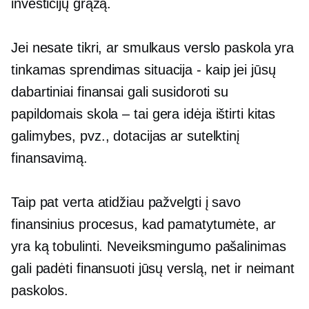
investicijų grąžą.
Jei nesate tikri, ar smulkaus verslo paskola yra
tinkamas sprendimas
situacija - kaip
jei jūsų
dabartiniai finansai gali susidoroti su
papildomais
skola – tai
gera idėja ištirti kitas
galimybes, pvz., dotacijas ar sutelktinį
finansavimą.
Taip pat verta atidžiau pažvelgti į savo
finansinius procesus, kad pamatytumėte, ar
yra ką tobulinti. Neveiksmingumo pašalinimas
gali padėti finansuoti jūsų verslą, net ir neimant
paskolos.