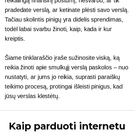
reikalingą finansinį postūmį, nesvarbu, ar tik
pradedate verslą, ar ketinate plėsti savo verslą.
Tačiau skolintis pinigų yra didelis sprendimas,
todėl labai svarbu žinoti, kaip, kada ir kur
kreiptis.
Šiame tinklaraščio įraše sužinosite viską, ką
reikia žinoti apie smulkųjį verslą
paskolos – nuo
nustatyti, ar jums jo reikia, suprasti paraiškų
teikimo procesą, protingai išleisti pinigus, kad
jūsų verslas klestėtų.
Kaip parduoti internetu