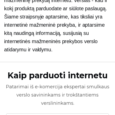
mažmeninę prekybą internetu.
verslas -
kad ir
kokį produktą parduodate ar siūlote paslaugą.
Šiame straipsnyje aptarsime, kas tiksliai yra
internetinė mažmeninė prekyba, ir aptarsime
kitą naudingą informaciją, susijusią su
internetinės mažmeninės prekybos verslo
atidarymu ir valdymu.
Kaip parduoti internetu
Patarimai iš
e-komercija
ekspertai smulkaus
verslo savininkams ir trokštantiems
verslininkams.