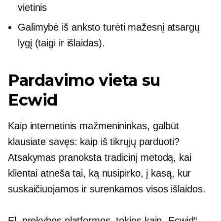
vietinis
Galimybė iš anksto turėti mažesnį atsargų
lygį (taigi ir išlaidas).
Pardavimo vieta su
Ecwid
Kaip internetinis mažmenininkas, galbūt
klausiate savęs: kaip iš tikrųjų parduoti?
Atsakymas pranoksta tradicinį metodą, kai
klientai atneša tai, ką nusipirko, į kasą, kur
suskaičiuojamos ir surenkamos visos išlaidos.
El. prekybos platformos, tokios kaip „Ecwid“,