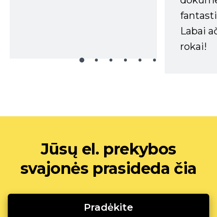
dokume
fantasti
Labai a
rokai!
Jūsų el. prekybos
svajonės prasideda čia
Pradėkite