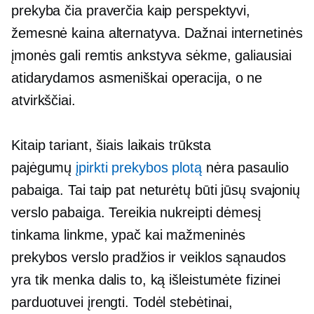
prekyba čia praverčia kaip perspektyvi,
žemesnė kaina
alternatyva. Dažnai internetinės
įmonės gali remtis ankstyva sėkme, galiausiai
atidarydamos
asmeniškai
operacija, o ne
atvirkščiai.
Kitaip tariant, šiais laikais trūksta
pajėgumų
įpirkti prekybos plotą
nėra pasaulio
pabaiga. Tai taip pat neturėtų būti jūsų svajonių
verslo pabaiga. Tereikia nukreipti dėmesį
tinkama linkme, ypač kai mažmeninės
prekybos verslo pradžios ir veiklos sąnaudos
yra tik menka dalis to, ką išleistumėte fizinei
parduotuvei įrengti. Todėl stebėtinai,