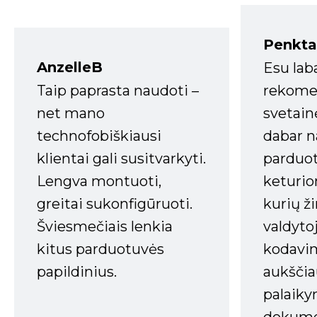
Penkta
AnzelleB
Esu lab
Taip paprasta naudoti –
rekomen
net mano
svetain
technofobiškiausi
dabar n
klientai gali susitvarkyti.
parduot
Lengva montuoti,
keturio
greitai sukonfigūruoti.
kurių ži
Šviesmečiais lenkia
valdyto
kitus parduotuvės
kodavim
papildinius.
aukščia
palaiky