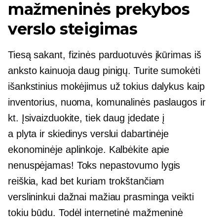
mažmeninės prekybos
verslo steigimas
Tiesą sakant, fizinės parduotuvės įkūrimas iš
anksto kainuoja daug pinigų. Turite sumokėti
išankstinius mokėjimus už tokius dalykus kaip
inventorius, nuoma, komunalinės paslaugos ir
kt. Įsivaizduokite, tiek daug įdedate į
a
plyta ir skiedinys
verslui dabartinėje
ekonominėje aplinkoje. Kalbėkite apie
nenuspėjamas! Toks nepastovumo lygis
reiškia, kad bet kuriam trokštančiam
verslininkui dažnai mažiau prasminga veikti
tokiu būdu. Todėl internetinė mažmeninė