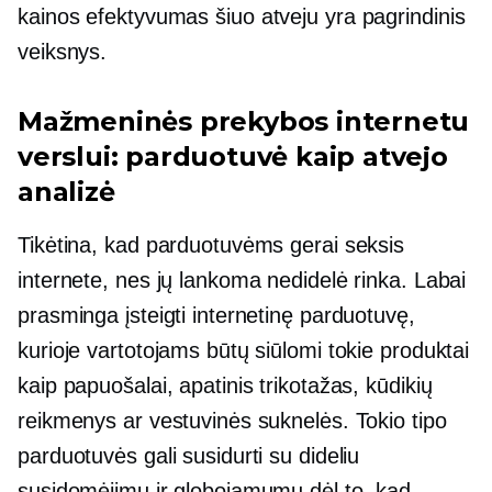
kainos efektyvumas
šiuo atveju yra pagrindinis
veiksnys.
Mažmeninės prekybos internetu
verslui: parduotuvė kaip atvejo
analizė
Tikėtina, kad parduotuvėms gerai seksis
internete, nes jų lankoma nedidelė rinka. Labai
prasminga įsteigti internetinę parduotuvę,
kurioje vartotojams būtų siūlomi tokie produktai
kaip papuošalai, apatinis trikotažas, kūdikių
reikmenys ar vestuvinės suknelės. Tokio tipo
parduotuvės gali susidurti su dideliu
susidomėjimu ir globojamumu dėl to, kad