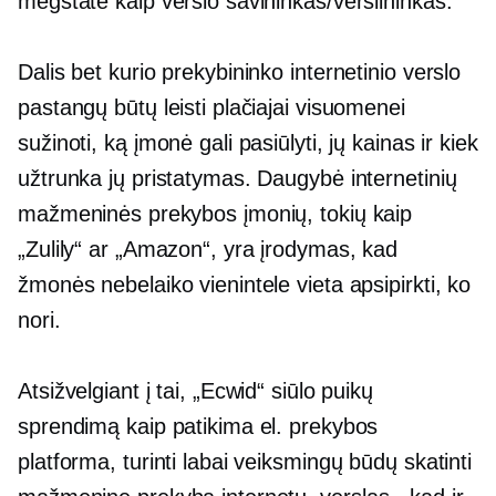
mėgstate kaip verslo savininkas/verslininkas.
Dalis bet kurio prekybininko internetinio verslo
pastangų būtų leisti plačiajai visuomenei
sužinoti, ką įmonė gali pasiūlyti, jų kainas ir kiek
užtrunka jų pristatymas. Daugybė internetinių
mažmeninės prekybos įmonių, tokių kaip
„Zulily“ ar „Amazon“, yra įrodymas, kad
žmonės nebelaiko vienintele vieta apsipirkti, ko
nori.
Atsižvelgiant į tai, „Ecwid“ siūlo puikų
sprendimą kaip patikima el. prekybos
platforma, turinti labai veiksmingų būdų skatinti