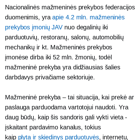
Nacionalinės mažmeninės prekybos federacijos
duomenimis, yra
apie 4.2 mln. mažmeninės
prekybos įmonių JAV
nuo degalinių iki
parduotuvių, restoranų, salonų, automobilių
mechanikų ir kt. Mažmeninės prekybos
įmonėse dirba iki 52 mln. žmonių, todėl
mažmeninė prekyba yra didžiausias šalies
darbdavys privačiame sektoriuje.
Mažmeninė prekyba – tai situacija, kai prekė ar
paslauga parduodama vartotojui naudoti. Yra
daug būdų, kaip šis sandoris gali vykti
vieta -
įskaitant pardavimo kanalus, tokius
kaip
plyta ir skiedinys
parduotuvės
, internetu,