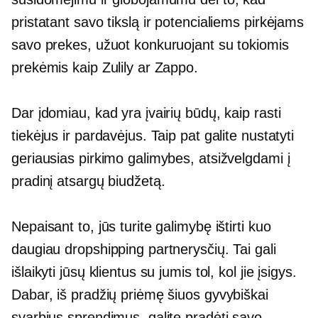
pristatant savo tikslą ir potencialiems pirkėjams
savo prekes, užuot konkuruojant su tokiomis
prekėmis kaip Zulily ar Zappo.
Dar įdomiau, kad yra įvairių būdų, kaip rasti
tiekėjus ir pardavėjus. Taip pat galite nustatyti
geriausias pirkimo galimybes, atsižvelgdami į
pradinį atsargų biudžetą.
Nepaisant to, jūs turite galimybę ištirti kuo
daugiau dropshipping partnerysčių. Tai gali
išlaikyti jūsų klientus su jumis tol, kol jie įsigys.
Dabar, iš pradžių priėmę šiuos gyvybiškai
svarbius sprendimus, galite pradėti savo