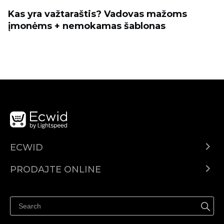
Kas yra važtaraštis? Vadovas mažoms
įmonėms + nemokamas šablonas
ECWID
Centar za pomoć
PRODAJTE ONLINE
Prodaj na Instagramu