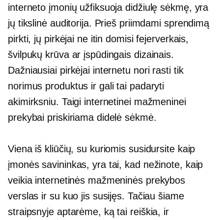
interneto įmonių užfiksuoja didžiulę sėkmę, yra
jų tikslinė auditorija. Prieš priimdami sprendimą
pirkti, jų pirkėjai ne itin domisi fejerverkais,
švilpukų krūva ar įspūdingais dizainais.
Dažniausiai pirkėjai internetu nori rasti tik
norimus produktus ir gali tai padaryti
akimirksniu. Taigi internetinei mažmeninei
prekybai priskiriama didelė sėkmė.
Viena iš kliūčių, su kuriomis susidursite kaip
įmonės savininkas, yra tai, kad nežinote, kaip
veikia internetinės mažmeninės prekybos
verslas ir su kuo jis susijęs. Tačiau šiame
straipsnyje aptarėme, ką tai reiškia, ir