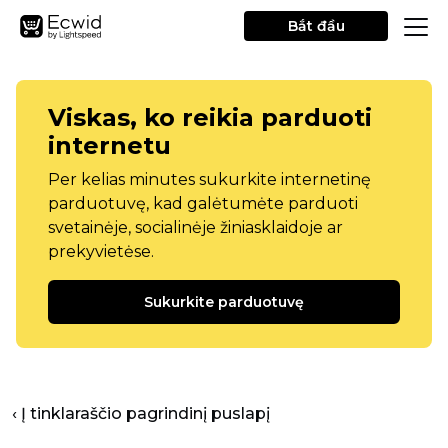
Bắt đầu
Viskas, ko reikia parduoti
internetu
Per kelias minutes sukurkite internetinę
parduotuvę, kad galėtumėte parduoti
svetainėje, socialinėje žiniasklaidoje ar
prekyvietėse.
Sukurkite parduotuvę
‹ Į tinklaraščio pagrindinį puslapį