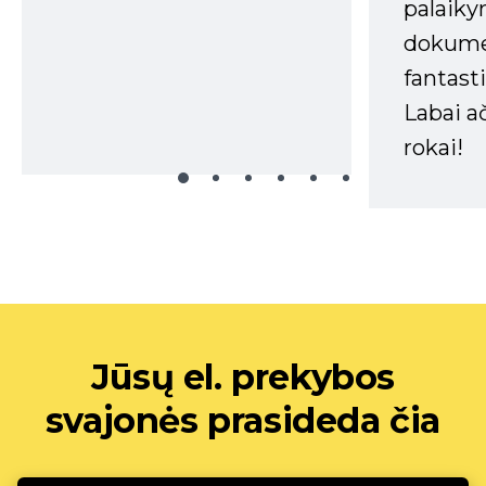
palaiky
dokume
fantasti
Labai a
rokai!
Jūsų el. prekybos
svajonės prasideda čia