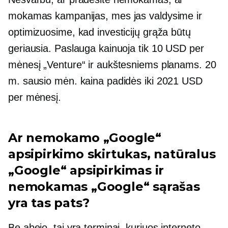
mokamas kampanijas, mes jas valdysime ir
optimizuosime, kad investicijų grąža būtų
geriausia. Paslauga kainuoja tik 10 USD per
mėnesį „Venture“ ir aukštesniems planams. 20
m. sausio mėn. kaina padidės iki 2021 USD
per mėnesį.
Ar nemokamo „Google“
apsipirkimo skirtukas, natūralus
„Google“ apsipirkimas ir
nemokamas „Google“ sąrašas
yra tas pats?
Be abejo, tai yra terminai, kuriuos interneto