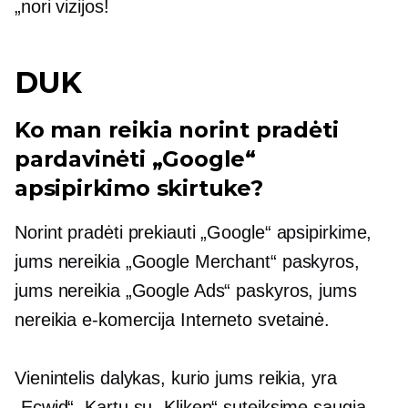
„nori vizijos!
DUK
Ko man reikia norint pradėti
pardavinėti „Google“
apsipirkimo skirtuke?
Norint pradėti prekiauti „Google“ apsipirkime,
jums nereikia „Google Merchant“ paskyros,
jums nereikia „Google Ads“ paskyros, jums
nereikia
e-komercija
Interneto svetainė.
Vienintelis dalykas, kurio jums reikia, yra
„Ecwid“. Kartu su „Kliken“ suteiksime saugią