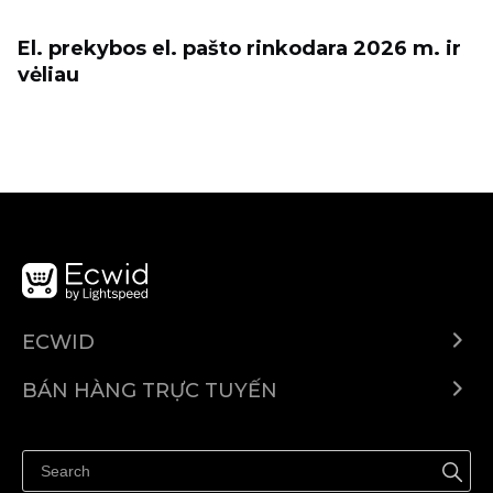
El. prekybos el. pašto rinkodara 2026 m. ir
vėliau
ECWID
Ecwid.com
BÁN HÀNG TRỰC TUYẾN
Trung tâm trợ giúp
Bán ở bất cứ đâu
Quảng bá ở bất cứ đâu
Kiểm soát mọi thứ