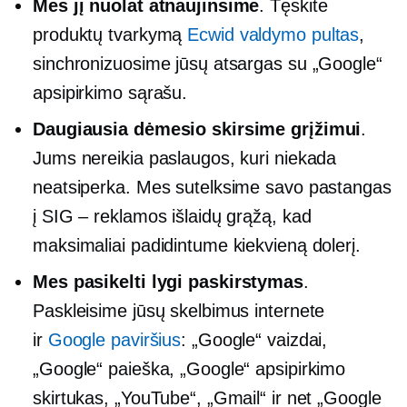
Mes jį nuolat atnaujinsime
. Tęskite
produktų tvarkymą
Ecwid valdymo pultas
,
sinchronizuosime jūsų atsargas su „Google“
apsipirkimo sąrašu.
Daugiausia dėmesio skirsime grįžimui
.
Jums nereikia paslaugos, kuri niekada
neatsiperka. Mes sutelksime savo pastangas
į SIG – reklamos išlaidų grąžą, kad
maksimaliai padidintume kiekvieną dolerį.
Mes
pasikelti lygi
paskirstymas
.
Paskleisime jūsų skelbimus internete
ir
Google paviršius
: „Google“ vaizdai,
„Google“ paieška, „Google“ apsipirkimo
skirtukas, „YouTube“, „Gmail“ ir net „Google