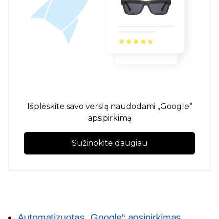
Išplėskite savo verslą naudodami „Google“
apsipirkimą
Sužinokite daugiau
Automatizuotas „Google“ apsipirkimas