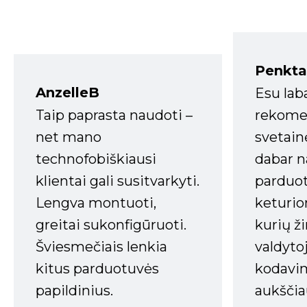
Penkta
AnzelleB
Esu lab
Taip paprasta naudoti –
rekomen
net mano
svetain
technofobiškiausi
dabar n
klientai gali susitvarkyti.
parduot
Lengva montuoti,
keturio
greitai sukonfigūruoti.
kurių ži
Šviesmečiais lenkia
valdyto
kitus parduotuvės
kodavim
papildinius.
aukščia