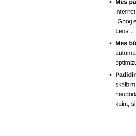
Mes
pa
internet
„Google
Lens“.
Mes bū
automat
optimiz
Padidi
skelbim
naudo
kainų s