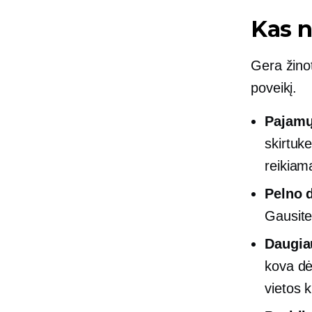
Kas n
Gera žino
poveikį.
Pajamų
skirtuk
reikiama
Pelno 
Gausite
Daugia
kova dė
vietos 