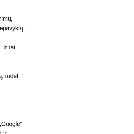
nimų,
nepavyktų.
Ir tai
ą, todėl
 „Google“
 ir