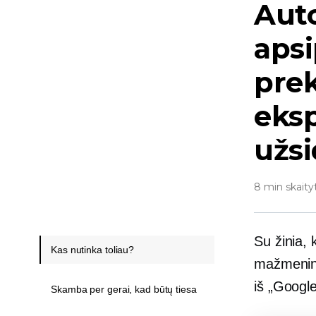
Aut
apsi
pre
eksp
užsi
8 min skaity
Su žinia,
Kas nutinka toliau?
mažmenini
iš „Google
Skamba per gerai, kad būtų tiesa