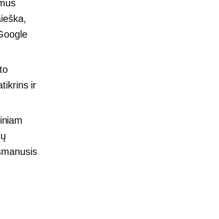
imus
aieška,
„Google
to
ikrins ir
tiniam
tų
išmanusis