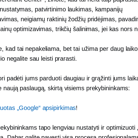
nustatymas, patvirtinimo laukimas, kampanijų
avimas, neigiamų raktinių žodžių pridėjimas, pavadi
kainų optimizavimas, trikčių šalinimas, jei kas nors 
kad tai nepakeliama, bet tai užima per daug laiko. 
io negalite sau leisti prarasti.
ri padėti jums parduoti daugiau ir grąžinti jums laik
e naują paslaugą, skirtą visiems prekybininkams:
uotas „Google“ apsipirkimas
!
ekybininkams tapo lengviau nustatyti ir optimizuoti
ą. Dabar galite pavesti visą procesą profesionalams