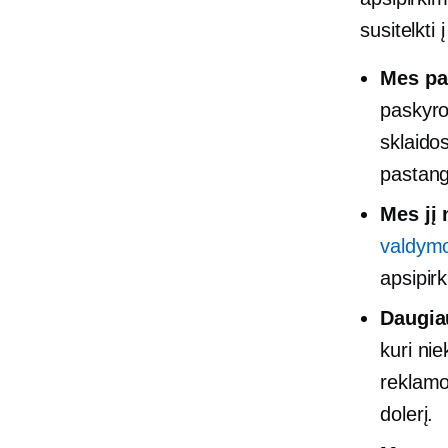
susitelkti
Mes pa
paskyro
sklaido
pastang
Mes jį 
valdymo
apsipir
Daugia
kuri ni
reklamo
dolerį.