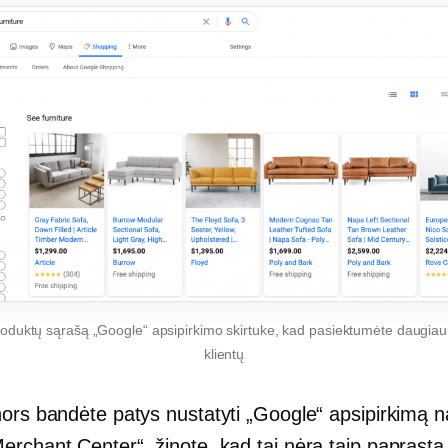
roduktų sąrašą „Google“ apsipirkimo skirtuke, kad pasiektumėte daugiau
klientų
nors bandėte patys nustatyti „Google“ apsipirkimą
erchant Center“, žinote, kad tai nėra taip paprasta