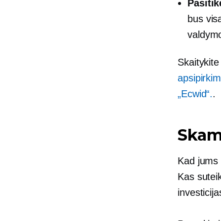
Pasiti
bus visa
valdymo
Skaitykit
apsipirkim
„Ecwid“.
.
Skamb
Kad jums 
Kas suteik
investicij