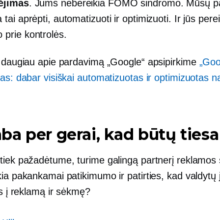
kėjimas
. Jums nebereikia FOMO sindromo. Mūsų p
 tai aprėpti, automatizuoti ir optimizuoti. Ir jūs per
 prie kontrolės.
e daugiau apie pardavimą „Google“ apsipirkime
„Goo
as: dabar visiškai automatizuotas ir optimizuotas n
a per gerai, kad būtų tiesa
tiek pažadėtume, turime galingą partnerį reklamos s
ia pakankamai patikimumo ir patirties, kad valdytų 
as į reklamą ir sėkmę?