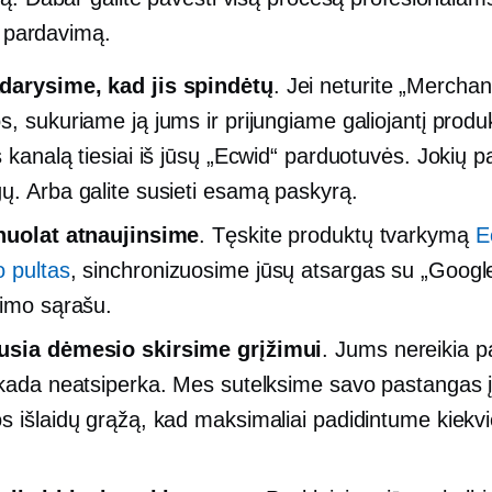
 į pardavimą.
darysime, kad jis spindėtų
. Jei neturite „Merchan
s, sukuriame ją jums ir prijungiame galiojantį produ
s kanalą tiesiai iš jūsų „Ecwid“ parduotuvės. Jokių 
ų. Arba galite susieti esamą paskyrą.
nuolat atnaujinsime
. Tęskite produktų tvarkymą
E
 pultas
, sinchronizuosime jūsų atsargas su „Googl
kimo sąrašu.
usia dėmesio skirsime grįžimui
. Jums nereikia p
ekada neatsiperka. Mes sutelksime savo pastangas 
s išlaidų grąžą, kad maksimaliai padidintume kiekv