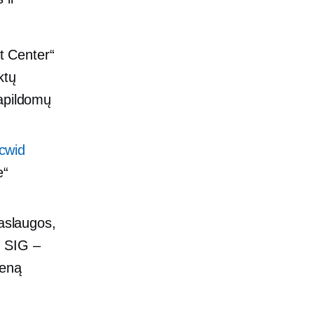
t Center“
ktų
papildomų
cwid
e“
aslaugos,
į SIG –
ieną