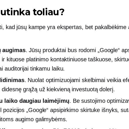
utinka toliau?
ti, kad jūsų kampe yra ekspertas, bet pakalbėkime 
 augimas
. Jūsų produktai bus rodomi „Google“ ap
e ir kituose platinimo kontaktiniuose taškuose, skirt
i auditorijai tinkamu laiku.
didinimas
. Nuolat optimizuojami skelbimai veikia ef
 didesnę grąžą už kiekvieną investuotą dolerį.
u laiko daugiau laimėjimų
.
Be sustojimo
optimiza
l pozicijos „Google“ apsipirkimo skirtuke išnyks, su
kitoms augimo galimybėms.