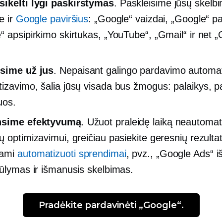
sikelti lygi
paskirstymas
. Paskleisime jūsų skelb
e ir
Google paviršius
: „Google“ vaizdai, „Google“ p
“ apsipirkimo skirtukas, „YouTube“, „Gmail“ ir net 
sime už jus
. Nepaisant galingo pardavimo automa
izavimo, šalia jūsų visada bus žmogus: palaikys, pat
uos.
nsime efektyvumą
. Užuot praleidę laiką neautoma
ų optimizavimui, greičiau pasiekite geresnių rezulta
dami
automatizuoti sprendimai
, pvz., „Google Ads“ 
iūlymas ir išmanusis skelbimas.
Pradėkite pardavinėti „Google“.