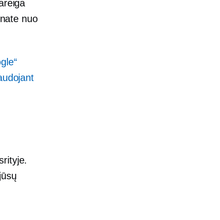
areiga
einate nuo
gle“
audojant
rityje.
jūsų