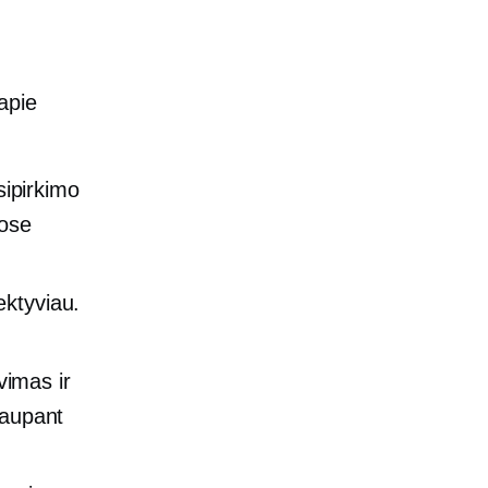
apie
sipirkimo
uose
ektyviau.
vimas ir
taupant