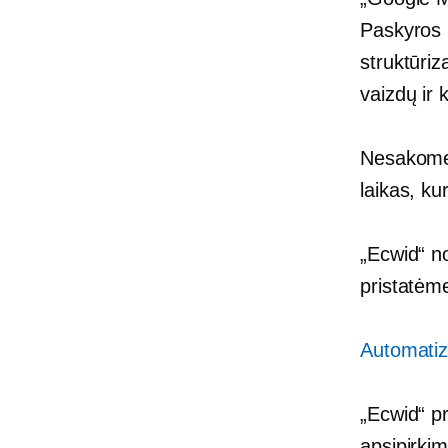
Paskyros 
struktūriz
vaizdų ir 
Nesakome, 
laikas, kur
„Ecwid“ no
pristatėm
Automatiz
„Ecwid“ pr
apsipirkim