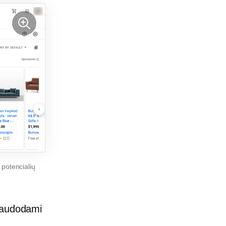
 potencialių
 naudodami
.