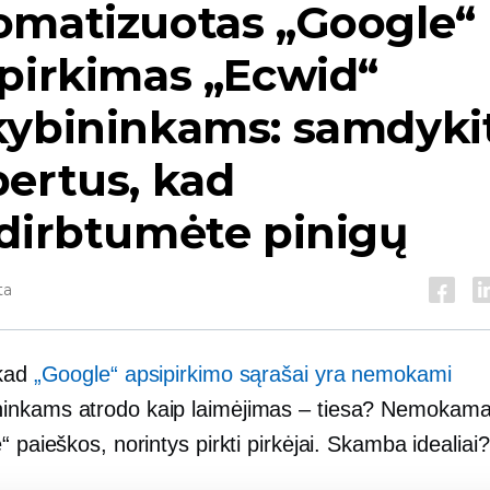
omatizuotas „Google“
pirkimas „Ecwid“
kybininkams: samdyki
ertus, kad
dirbtumėte pinigų
ta
 kad
„Google“ apsipirkimo sąrašai yra nemokami
nkams atrodo kaip laimėjimas – tiesa? Nemokama
“ paieškos, norintys pirkti pirkėjai. Skamba idealiai?