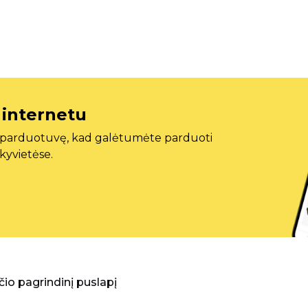
 internetu
ę parduotuvę, kad galėtumėte parduoti
ekyvietėse.
aščio pagrindinį puslapį