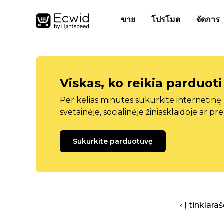
ขาย
โปรโมต
จัดการ
Viskas, ko reikia parduoti
Per kelias minutes sukurkite internetin
svetainėje, socialinėje žiniasklaidoje ar pr
Sukurkite parduotuvę
‹ Į tinklar