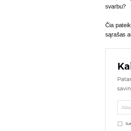
svarbu?
Čia patei
sąrašas
a
Ka
Pata
savin
Sut