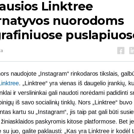
ausios Linktree
ernatyvos nuorodoms
rafiniuose puslapiuos
ta
ors naudojote „Instagram“ rinkodaros tikslais, galb
Linktree
. „Linktree“ yra vienas iš daugelio įrankių, k
klai ir verslininkai gali naudoti norėdami padidinti s
 pinigų iš savo socialinių tinklų. Nors „Linktree“ buvo
intas kartu su „Instagram“, jis taip pat gali būti susi
 žiniasklaidos paskyromis kitose platformose. Bet je
 su juo, galite paklausti: „Kas yra Linktree ir kodėl t