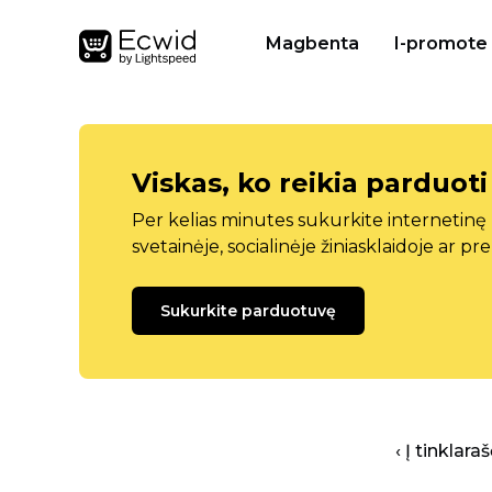
Magbenta
I-promote
Viskas, ko reikia parduoti
Per kelias minutes sukurkite internetin
svetainėje, socialinėje žiniasklaidoje ar pr
Sukurkite parduotuvę
‹ Į tinklar