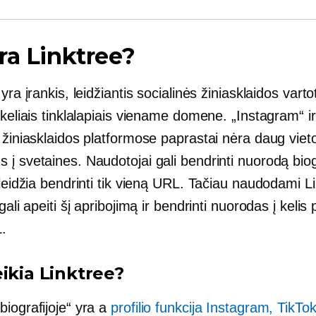
ra Linktree?
 yra įrankis, leidžiantis socialinės žiniasklaidos vart
 keliais tinklalapiais viename domene. „Instagram“ ir
 žiniasklaidos platformose paprastai nėra daug viet
į svetaines. Naudotojai gali bendrinti nuorodą biogr
 leidžia bendrinti tik vieną URL. Tačiau naudodami L
 gali apeiti šį apribojimą ir bendrinti nuorodas į kelis
.
ikia Linktree?
iografijoje“ yra a
profilio funkcija Instagram, TikTok