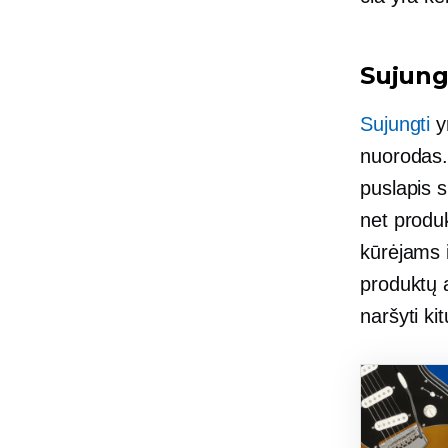
Sujung
Sujungti
y
nuorodas.
puslapis s
net produ
kūrėjams i
produktų a
naršyti kit