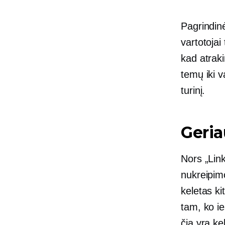
Pagrindin
vartotojai
kad atraki
temų iki v
turinį.
Geria
Nors „Link
nukreipimo
keletas ki
tam, ko ie
čia yra ke