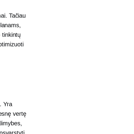
ai. Tačiau
 planams,
​tinkintų
ptimizuoti
. Yra
resnę vertę
alimybes,
psvarstyti.