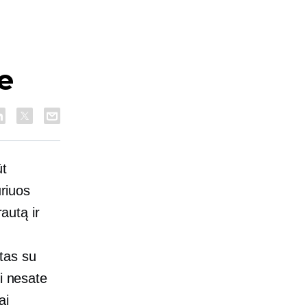
e
ūt
uriuos
rautą ir
etas su
i nesate
ai