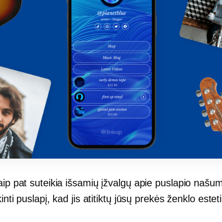
aip pat suteikia išsamių įžvalgų apie puslapio našum
kinti puslapį, kad jis atitiktų jūsų prekės ženklo estet