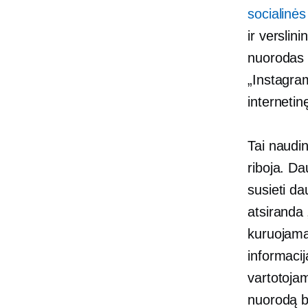
socialinės
ir verslin
nuorodas 
„Instagram
interneti
Tai naudin
riboja. Da
susieti da
atsiranda 
kuruojamą
informacij
vartotojam
nuorodą b