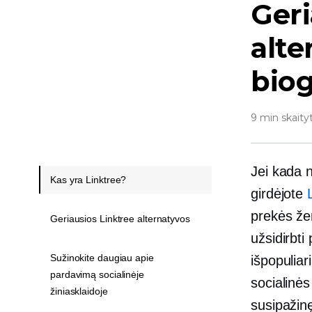
Geri
alt
biog
9 min skaity
Jei kada n
Kas yra Linktree?
girdėjote
prekės žen
Geriausios Linktree alternatyvos
užsidirbti
Sužinokite daugiau apie
išpopuliar
pardavimą socialinėje
socialinės
žiniasklaidoje
susipažinę