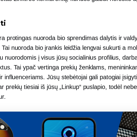
ti
ra protingas
nuoroda bio
sprendimas dalytis ir valdyt
 Tai
nuoroda bio
įrankis leidžia lengvai sukurti a
mob
u nuorodomis į visus jūsų socialinius profilius, darbą,
ktus. Tai ypač vertinga prekių ženklams, menininkam
r influenceriams. Jūsų stebėtojai gali patogiai įsigyt
r prekių tiesiai iš jūsų „Linkup“ puslapio, todėl nebe
ur.