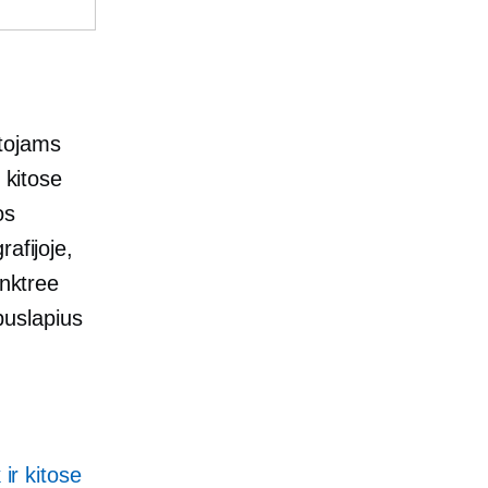
otojams
 kitose
os
afijoje,
inktree
 puslapius
 ir kitose