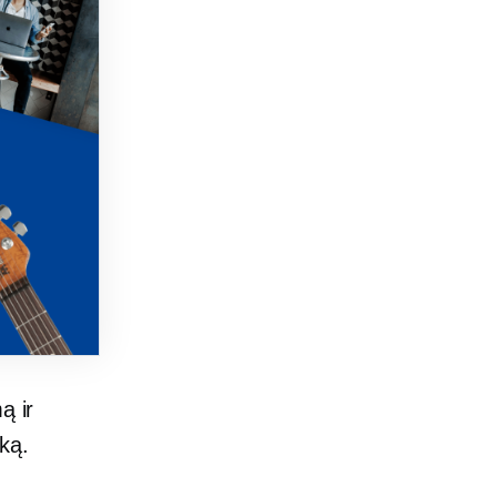
ą ir
iką.