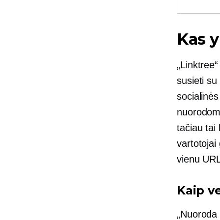
Kas y
„Linktree“
susieti su
socialinės
nuorodoms 
tačiau tai
vartotojai
vienu URL
Kaip ve
„Nuoroda b