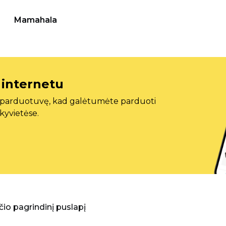
Mamahala
 internetu
ę parduotuvę, kad galėtumėte parduoti
ekyvietėse.
aščio pagrindinį puslapį