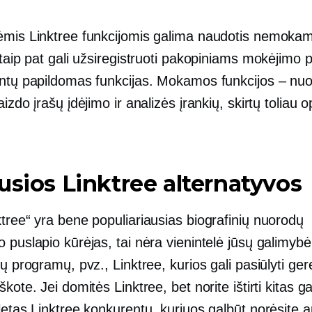
ėmis Linktree funkcijomis galima naudotis nemokam
 taip pat gali užsiregistruoti pakopiniams mokėjimo
ntų papildomas funkcijas. Mokamos funkcijos – nuo ​
aizdo įrašų įdėjimo ir analizės įrankių, skirtų toliau o
usios Linktree alternatyvos
tree“ yra bene populiariausias biografinių nuorodų
 puslapio kūrėjas, tai nėra vienintelė jūsų galimybė
tų programų, pvz., Linktree, kurios gali pasiūlyti ge
škote. Jei domitės Linktree, bet norite ištirti kitas g
letas Linktree konkurentų, kuriuos galbūt norėsite a