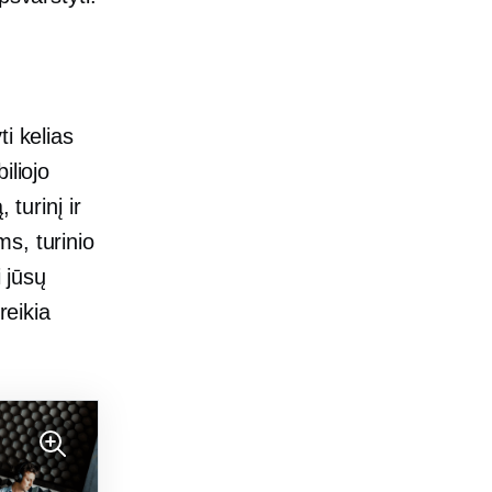
i kelias
iliojo
 turinį ir
s, turinio
i jūsų
reikia