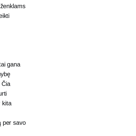
ių ženklams
ikti
tai gana
imybę
 Čia
rti
 kita
ą per savo