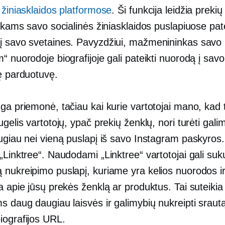
 žiniasklaidos platformose
. Ši funkcija leidžia prek
inkams savo socialinės žiniasklaidos puslapiuose pate
į savo svetaines. Pavyzdžiui, mažmenininkas savo
“ nuorodoje biografijoje gali pateikti nuorodą į savo
nę parduotuvę.
ga priemonė, tačiau kai kurie vartotojai mano, kad 
ugelis vartotojų, ypač prekių ženklų, nori turėti gal
ugiau nei vieną puslapį iš savo Instagram paskyros.
„Linktree“. Naudodami „Linktree“ vartotojai gali suku
 nukreipimo puslapį, kuriame yra kelios nuorodos ir
a apie jūsų prekės ženklą ar produktus. Tai suteikia
s daug daugiau laisvės ir galimybių nukreipti sraut
iografijos URL.