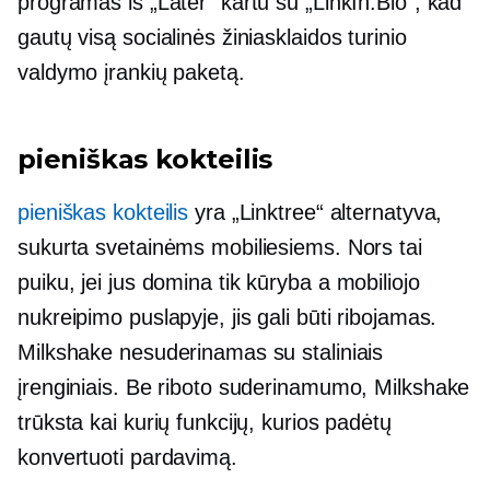
programas iš „Later“ kartu su „LinkIn.Bio“, kad
gautų visą socialinės žiniasklaidos turinio
valdymo įrankių paketą.
pieniškas kokteilis
pieniškas kokteilis
yra „Linktree“ alternatyva,
sukurta svetainėms mobiliesiems. Nors tai
puiku, jei jus domina tik kūryba a
mobiliojo
nukreipimo puslapyje, jis gali būti ribojamas.
Milkshake nesuderinamas su staliniais
įrenginiais. Be riboto suderinamumo, Milkshake
trūksta kai kurių funkcijų, kurios padėtų
konvertuoti pardavimą.