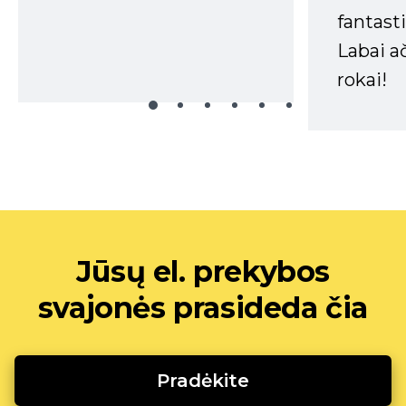
fantasti
Labai a
rokai!
Jūsų el. prekybos
svajonės prasideda čia
Pradėkite