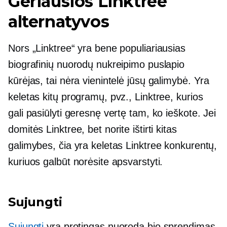
Geriausios Linktree
alternatyvos
Nors „Linktree“ yra bene populiariausias
biografinių nuorodų nukreipimo puslapio
kūrėjas, tai nėra vienintelė jūsų galimybė. Yra
keletas kitų programų, pvz., Linktree, kurios
gali pasiūlyti geresnę vertę tam, ko ieškote. Jei
domitės Linktree, bet norite ištirti kitas
galimybes, čia yra keletas Linktree konkurentų,
kuriuos galbūt norėsite apsvarstyti.
Sujungti
Sujungti
yra protingas
nuoroda bio
sprendimas