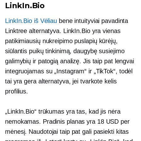
LinkIn.Bio
LinkIn.Bio iš Vėliau
bene intuityviai pavadinta
Linktree alternatyva. LinkIn.Bio yra vienas
patikimiausių nukreipimo puslapių kūrėjų,
siūlantis puikų tinkinimą, daugybę susiejimo
galimybių ir patogią analizę. Jis taip pat lengvai
integruojamas su „Instagram“ ir „TikTok“, todėl
tai yra gera alternatyva, jei tvarkote kelis
profilius.
„LinkIn.Bio“ trūkumas yra tas, kad jis nėra
nemokamas. Pradinis planas yra 18 USD per
mėnesį. Naudotojai taip pat gali pasiekti kitas