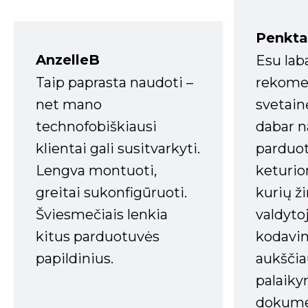
Penkta
AnzelleB
Esu lab
Taip paprasta naudoti –
rekomen
net mano
svetain
technofobiškiausi
dabar n
klientai gali susitvarkyti.
parduot
Lengva montuoti,
keturio
greitai sukonfigūruoti.
kurių ži
Šviesmečiais lenkia
valdyto
kitus parduotuvės
kodavim
papildinius.
aukščia
palaiky
dokume