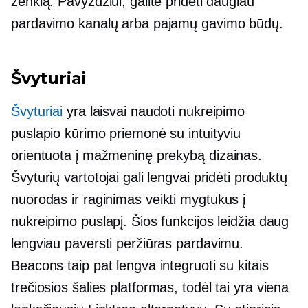
ženklą. Pavyzdžiui, galite pridėti daugiau
pardavimo kanalų arba pajamų gavimo būdų.
Švyturiai
Švyturiai
yra
laisvai naudoti
nukreipimo
puslapio kūrimo priemonė su intuityviu
orientuota į mažmeninę prekybą
dizainas.
Švyturių vartotojai gali lengvai pridėti produktų
nuorodas ir
raginimas veikti
mygtukus į
nukreipimo puslapį. Šios funkcijos leidžia daug
lengviau paversti peržiūras pardavimu.
Beacons taip pat lengva integruoti su kitais
trečiosios šalies
platformas, todėl tai yra viena