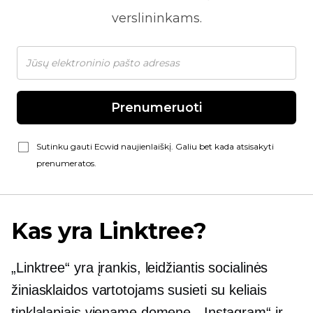
verslininkams.
Prenumeruoti
Sutinku gauti Ecwid naujienlaiškį. Galiu bet kada atsisakyti
prenumeratos.
Kas yra Linktree?
„Linktree“ yra įrankis, leidžiantis socialinės
žiniasklaidos vartotojams susieti su keliais
tinklalapiais viename domene. „Instagram“ ir