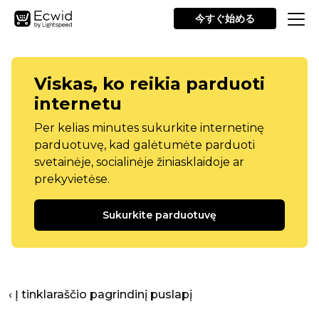
今すぐ始める
Viskas, ko reikia parduoti
internetu
Per kelias minutes sukurkite internetinę
parduotuvę, kad galėtumėte parduoti
svetainėje, socialinėje žiniasklaidoje ar
prekyvietėse.
Sukurkite parduotuvę
‹ Į tinklaraščio pagrindinį puslapį