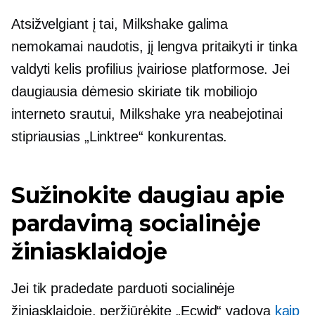
Atsižvelgiant į tai, Milkshake galima
nemokamai naudotis, jį lengva pritaikyti ir tinka
valdyti kelis profilius įvairiose platformose. Jei
daugiausia dėmesio skiriate tik mobiliojo
interneto srautui, Milkshake yra neabejotinai
stipriausias „Linktree“ konkurentas.
Sužinokite daugiau apie
pardavimą socialinėje
žiniasklaidoje
Jei tik pradedate parduoti socialinėje
žiniasklaidoje, peržiūrėkite „Ecwid“ vadovą
kaip