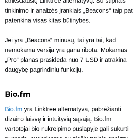
lanksčiausių Linktree alternatyvų. Su stipriais
tinkinimo ir analizės įrankiais „Beacons“ taip pat
patenkina visas kitas būtinybes.
Jei yra „Beacons“ minusų, tai yra tai, kad
nemokama versija yra gana ribota. Mokamas
„Pro“ planas prasideda nuo 7 USD ir atrakina
daugybę pagrindinių funkcijų.
Bio.fm
Bio.fm
yra Linktree alternatyva, pabrėžianti
dizaino laisvę ir intuityvią sąsają. Bio.fm
vartotojai bio nukreipimo puslapyje gali sukurti