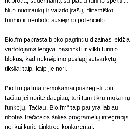
nuorodą, suderinamą su plačiu turinio spektru.
Nuo nuotraukų ir vaizdo įrašų, dinamiško
turinio ir neriboto susiejimo potencialo.
Bio.fm paprasta
bloko pagrindu
dizainas leidžia
vartotojams lengvai pasirinkti ir vilkti turinio
blokus, kad nukreipimo puslapį sutvarkytų
tiksliai taip, kaip jie nori.
Bio.fm galima nemokamai prisiregistruoti,
tačiau jei norite daugiau, turi tam tikrų mokamų
funkcijų. Tačiau „Bio.fm“ taip pat yra labiau
ribotas
trečiosios šalies
programėlių integracija
nei kai kurie Linktree konkurentai.