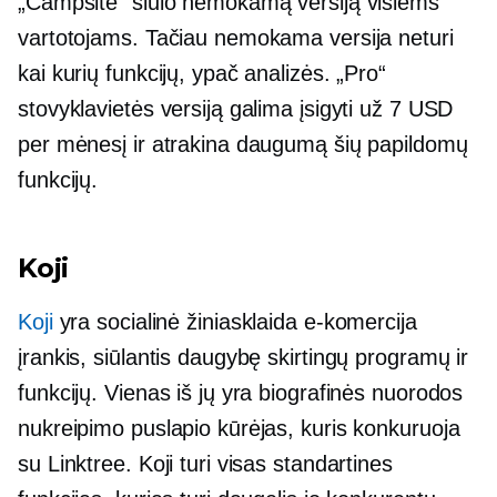
„Campsite“ siūlo nemokamą versiją visiems
vartotojams. Tačiau nemokama versija neturi
kai kurių funkcijų, ypač analizės. „Pro“
stovyklavietės versiją galima įsigyti už 7 USD
per mėnesį ir atrakina daugumą šių papildomų
funkcijų.
Koji
Koji
yra socialinė žiniasklaida
e-komercija
įrankis, siūlantis daugybę skirtingų programų ir
funkcijų. Vienas iš jų yra biografinės nuorodos
nukreipimo puslapio kūrėjas, kuris konkuruoja
su Linktree. Koji turi visas standartines