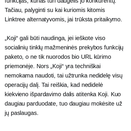
funkcijas, kurias turi daugelis jo konkurentų.
Tačiau, palyginti su kai kuriomis kitomis
Linktree alternatyvomis, jai trūksta pritaikymo.
„Koji“ gali būti naudinga, jei ieškote viso
socialinių tinklų mažmeninės prekybos funkcijų
paketo, o ne tik nuorodos bio URL kūrimo
priemonėje. Nors „Koji“ yra techniškai
nemokama naudoti, tai užtrunka nedidelę visų
operacijų dalį. Tai reiškia, kad nedidelė
kiekvieno išpardavimo dalis atitenka Koji. Kuo
daugiau parduodate, tuo daugiau mokėsite už
jų paslaugas.