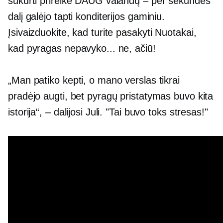
sukurti prireikė DAUG valandų – per sekundės
dalį galėjo tapti konditerijos gaminiu.
Įsivaizduokite, kad turite pasakyti Nuotakai,
kad pyragas nepavyko... ne, ačiū!
„Man patiko kepti, o mano verslas tikrai
pradėjo augti, bet pyragų pristatymas buvo kita
istorija“, – dalijosi Juli. "Tai buvo toks stresas!"