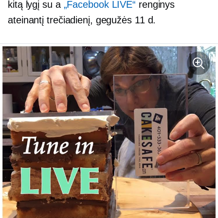
kitą lygį su a
„Facebook LIVE“
renginys
ateinantį trečiadienį, gegužės 11 d.