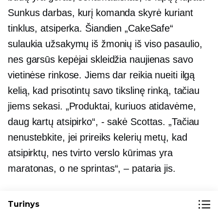
Sunkus darbas, kurį komanda skyrė kuriant
tinklus, atsiperka. Šiandien „CakeSafe“
sulaukia užsakymų iš žmonių iš viso pasaulio,
nes garsūs kepėjai skleidžia naujienas savo
vietinėse rinkose. Jiems dar reikia nueiti ilgą
kelią, kad prisotintų savo tikslinę rinką, tačiau
jiems sekasi. „Produktai, kuriuos atidavėme,
daug kartų atsipirko“, - sakė Scottas. „Tačiau
nenustebkite, jei prireiks kelerių metų, kad
atsipirktų, nes tvirto verslo kūrimas yra
maratonas, o ne sprintas“, – pataria jis.
***
Turinys