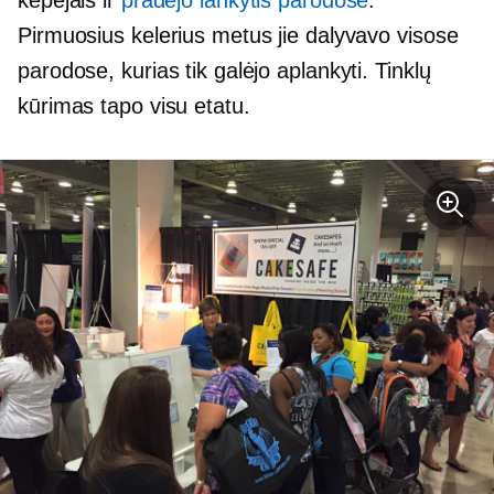
kepėjais ir
pradėjo lankytis parodose
.
Pirmuosius kelerius metus jie dalyvavo visose
parodose, kurias tik galėjo aplankyti. Tinklų
kūrimas tapo visu etatu.