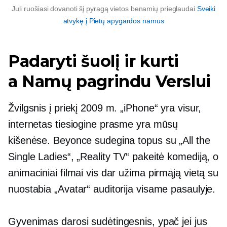
Juli ruošiasi dovanoti šį pyragą vietos benamių prieglaudai
Sveiki
atvykę į Pietų apygardos namus
Padaryti šuolį ir kurti
a
Namų pagrindu
Verslui
Žvilgsnis į priekį 2009 m. „iPhone“ yra visur,
internetas tiesiogine prasme yra mūsų
kišenėse. Beyonce sudegina topus su „All the
Single Ladies“, „Reality TV“ pakeitė komediją, o
animaciniai filmai vis dar užima pirmąją vietą su
nuostabia „Avatar“ auditorija visame pasaulyje.
Gyvenimas darosi sudėtingesnis, ypač jei jus