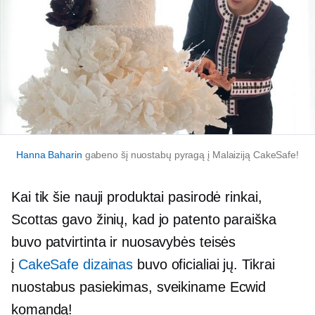
Hanna Baharin
gabeno šį nuostabų pyragą į Malaiziją CakeSafe!
Kai tik šie nauji produktai pasirodė rinkai,
Scottas gavo žinių, kad jo patento paraiška
buvo patvirtinta ir nuosavybės teisės
į
CakeSafe dizainas
buvo oficialiai jų. Tikrai
nuostabus pasiekimas, sveikiname Ecwid
komandą!