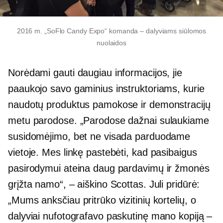
2016 m. „SoFlo Candy Expo“ komanda – dalyviams siūlomos
nuolaidos
Norėdami gauti daugiau informacijos, jie
paaukojo savo gaminius instruktoriams, kurie
naudotų produktus pamokose ir demonstracijų
metu parodose. „Parodose dažnai sulaukiame
susidomėjimo, bet ne visada parduodame
vietoje. Mes linkę pastebėti, kad pasibaigus
pasirodymui ateina daug pardavimų ir žmonės
grįžta namo“, – aiškino Scottas. Juli pridūrė:
„Mums anksčiau pritrūko vizitinių kortelių, o
dalyviai nufotografavo paskutinę mano kopiją –