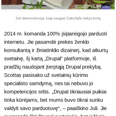
Juli demonstruoja, kaip saugiai CakeSafe laikys tortą
2014 m. komanda 100% įsipareigojo parduoti
internetu. Jie pasamdė prekės ženklo
konsultantą ir žiniatinklio dizainerį, kad atkurtų
svetainę, šį kartą „Drupal“ platformoje, iš
pradžių naudojant įterptąją Drupal prekybą.
Scottas pasisako už svetainių kūrimo
specialisto samdymą, nes tai nebuvo jo
kompetencijos sritis. „Drupal tikriausiai puikiai
tinka kūrėjams, bet mums buvo tikrai sunku
valdyti savo parduotuvę“, – paaiškino Juli. Jie