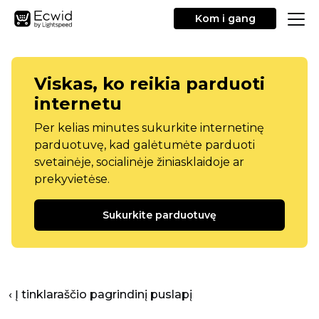
Kom i gang
Viskas, ko reikia parduoti
internetu
Per kelias minutes sukurkite internetinę
parduotuvę, kad galėtumėte parduoti
svetainėje, socialinėje žiniasklaidoje ar
prekyvietėse.
Sukurkite parduotuvę
‹ Į tinklaraščio pagrindinį puslapį