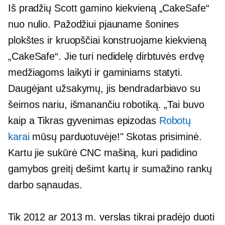
Iš pradžių Scott gamino kiekvieną „CakeSafe“
nuo nulio. Pažodžiui pjauname šonines
plokštes ir kruopščiai konstruojame kiekvieną
„CakeSafe“. Jie turi nedidelę dirbtuvės erdvę
medžiagoms laikyti ir gaminiams statyti.
Daugėjant užsakymų, jis bendradarbiavo su
šeimos nariu, išmanančiu robotiką. „Tai buvo
kaip a
Tikras gyvenimas
epizodas
Robotų
karai
mūsų parduotuvėje!" Skotas prisiminė.
Kartu jie sukūrė CNC mašiną, kuri padidino
gamybos greitį dešimt kartų ir sumažino rankų
darbo sąnaudas.
Tik 2012 ar 2013 m. verslas tikrai pradėjo duoti