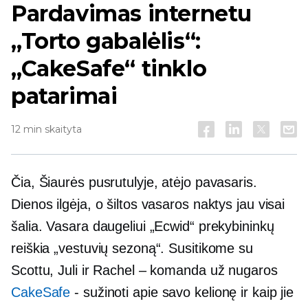
Pardavimas internetu
„Torto gabalėlis“:
„CakeSafe“ tinklo
patarimai
12 min skaityta
Čia, Šiaurės pusrutulyje, atėjo pavasaris.
Dienos ilgėja, o šiltos vasaros naktys jau visai
šalia. Vasara daugeliui „Ecwid“ prekybininkų
reiškia „vestuvių sezoną“. Susitikome su
Scottu, Juli ir Rachel – komanda už nugaros
CakeSafe
-
sužinoti apie savo kelionę ir kaip jie