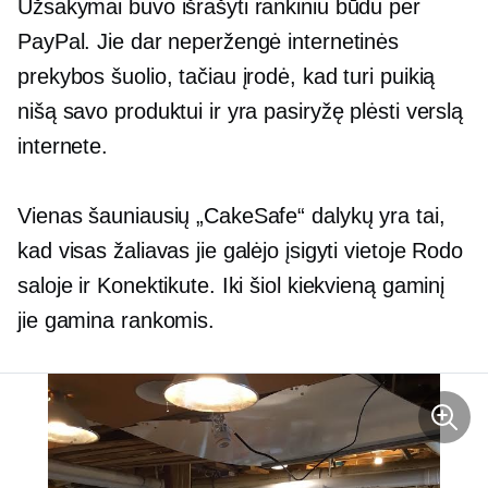
Užsakymai buvo išrašyti rankiniu būdu per
PayPal. Jie dar neperžengė internetinės
prekybos šuolio, tačiau įrodė, kad turi puikią
nišą savo produktui ir yra pasiryžę plėsti verslą
internete.
Vienas šauniausių „CakeSafe“ dalykų yra tai,
kad visas žaliavas jie galėjo įsigyti vietoje Rodo
saloje ir Konektikute. Iki šiol kiekvieną gaminį
jie gamina rankomis.