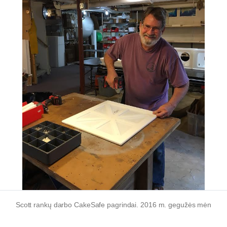
Scott rankų darbo CakeSafe pagrindai. 2016 m. gegužės mėn