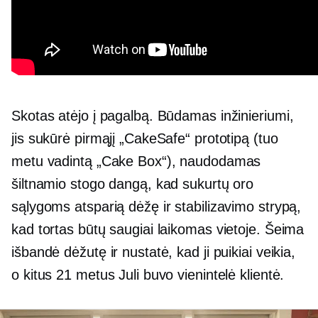
Skotas atėjo į pagalbą. Būdamas inžinieriumi,
jis sukūrė pirmąjį „CakeSafe“ prototipą (tuo
metu vadintą „Cake Box“), naudodamas
šiltnamio stogo dangą, kad sukurtų oro
sąlygoms atsparią dėžę ir stabilizavimo strypą,
kad tortas būtų saugiai laikomas vietoje. Šeima
išbandė dėžutę ir nustatė, kad ji puikiai veikia,
o kitus 21 metus Juli buvo vienintelė klientė.