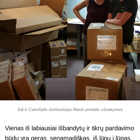
Juli ir CakeSafe darbuotojas Alexis pristato užsakymus
Vienas iš labiausiai išbandytų ir tikrų pardavimo
būdų yra geras, senamadiškas, iš lūpų į lūpas.