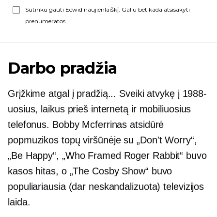
Sutinku gauti Ecwid naujienlaiškį. Galiu bet kada atsisakyti
prenumeratos.
Darbo pradžia
Grįžkime atgal į pradžią... Sveiki atvykę į 1988-
uosius, laikus prieš internetą ir mobiliuosius
telefonus. Bobby Mcferrinas atsidūrė
popmuzikos topų viršūnėje su „Don't Worry“,
„Be Happy“, „Who Framed Roger Rabbit“ buvo
kasos hitas, o „The Cosby Show“ buvo
populiariausia (dar neskandalizuota) televizijos
laida.