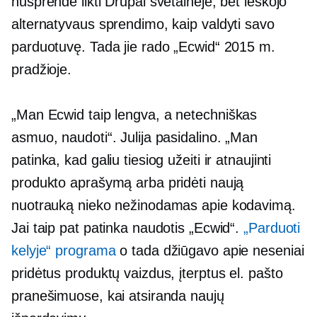
nusprendė likti Drupal svetainėje, bet ieškojo
alternatyvaus sprendimo, kaip valdyti savo
parduotuvę. Tada jie rado „Ecwid“ 2015 m.
pradžioje.
„Man Ecwid taip lengva, a
netechniškas
asmuo, naudoti“. Julija pasidalino. „Man
patinka, kad galiu tiesiog užeiti ir atnaujinti
produkto aprašymą arba pridėti naują
nuotrauką nieko nežinodamas apie kodavimą.
Jai taip pat patinka naudotis „Ecwid“.
„Parduoti
kelyje“ programa
o tada džiūgavo apie neseniai
pridėtus produktų vaizdus, ​​​​įterptus el. pašto
pranešimuose, kai atsiranda naujų