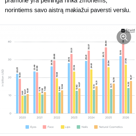
pramonė yra pelninga rinka žmonėms,
norintiems savo aistrą makiažui paversti verslu.