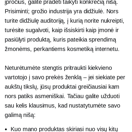
įpročius, galite pradėti taikyti konkrečią nišą.
Prisiminti; grožio industrija yra didžiulė. Nors
turite didžiulę auditoriją, į kurią norite nukreipti,
turėsite sugalvoti, kaip išsiskirti kaip įmonė ir
pasiūlyti produktą, kuris pateikia sprendimą
žmonėms, perkantiems kosmetiką internetu.
Neturėtumėte stengtis pritraukti kiekvieno
vartotojo į savo prekės ženklą – jei siekiate per
aukštų tikslų, jūsų produktai greičiausiai kam
nors patiks asmeniškai. Tačiau galite užduoti
sau kelis klausimus, kad nustatytumėte savo
galimą nišą:
Kuo mano produktas skiriasi nuo visų kitų