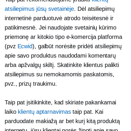
atsiliepimus jūsų svetainėje
. Dėl atsiliepimų
internetinė parduotuvė atrodo teisėtesnė ir
patikimesnė. Jei naudojate svetainių kūrimo
priemonę ar kitokio tipo
e-komercija
platforma
(pvz
Ecwid
), galbūt norėsite pridėti atsiliepimų
apie savo produktus naudodami komentarų
arba apžvalgų skiltį. Skatinkite klientus palikti
atsiliepimus su nemokamomis paskatomis,
pvz., prizų traukimu.
Taip pat įsitikinkite, kad skiriate pakankamai
laiko
klientų aptarnavimas
taip pat. Kai
parduodate makiažą ar bet kurį kitą produktą
internetu, jūsų klientai norės žinoti apie savo