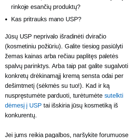
rinkoje esančių produktų?
Kas pritrauks mano USP?
Jūsų USP neprivalo išradinėti dviračio
(kosmetiniu požiūriu). Galite tiesiog pasiūlyti
žemas kainas arba
rečiau paplitęs
paletės
spalvų parinktys. Arba taip pat galite sugalvoti
konkretų drėkinamąjį kremą
sensta
odai per
dešimtmetį (sėkmės su tuo!). Kad ir ką
nuspręstumėte parduoti, turėtumėte
sutelkti
dėmesį į USP
tai išskiria jūsų kosmetiką iš
konkurentų.
Jei jums reikia pagalbos, naršykite forumuose