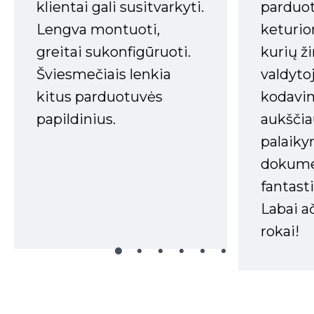
klientai gali susitvarkyti.
parduot
Lengva montuoti,
keturio
greitai sukonfigūruoti.
kurių ži
Šviesmečiais lenkia
valdyto
kitus parduotuvės
kodavim
papildinius.
aukščia
palaiky
dokume
fantasti
Labai a
rokai!