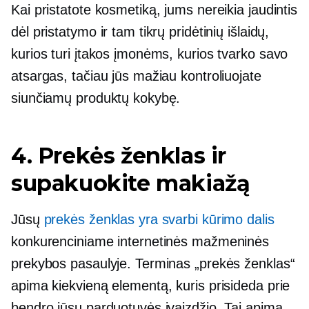
Kai pristatote kosmetiką, jums nereikia jaudintis
dėl pristatymo ir tam tikrų pridėtinių išlaidų,
kurios turi įtakos įmonėms, kurios tvarko savo
atsargas, tačiau jūs mažiau kontroliuojate
siunčiamų produktų kokybę.
4. Prekės ženklas ir
supakuokite makiažą
Jūsų
prekės ženklas yra svarbi kūrimo dalis
konkurenciniame internetinės mažmeninės
prekybos pasaulyje. Terminas „prekės ženklas“
apima kiekvieną elementą, kuris prisideda prie
bendro jūsų parduotuvės įvaizdžio. Tai apima