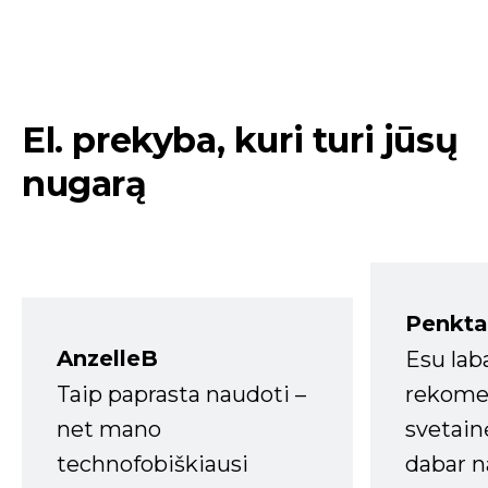
El. prekyba, kuri turi jūsų
nugarą
Penkta
AnzelleB
Esu lab
Taip paprasta naudoti –
rekomen
net mano
svetain
technofobiškiausi
dabar n