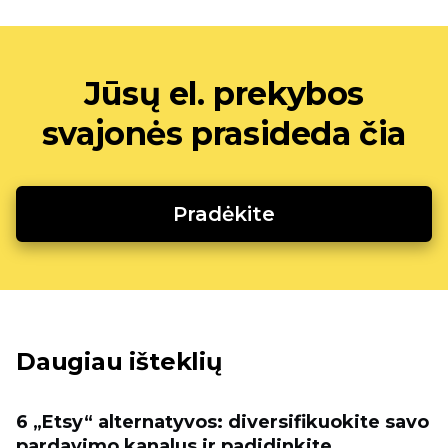
Jūsų el. prekybos
svajonės prasideda čia
Pradėkite
Daugiau išteklių
6 „Etsy“ alternatyvos: diversifikuokite savo
pardavimo kanalus ir padidinkite