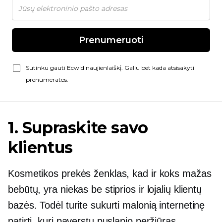
Prenumeruoti
Sutinku gauti Ecwid naujienlaiškį. Galiu bet kada atsisakyti
prenumeratos.
1. Supraskite savo
klientus
Kosmetikos prekės ženklas, kad ir koks mažas
bebūtų, yra niekas be stiprios ir lojalių klientų
bazės. Todėl turite sukurti malonią internetinę
patirtį, kuri paverstų puslapio peržiūras