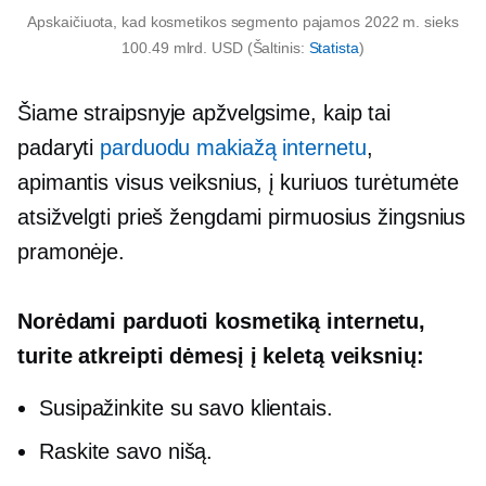
Apskaičiuota, kad kosmetikos segmento pajamos 2022 m. sieks
100.49 mlrd. USD (Šaltinis:
Statista
)
Šiame straipsnyje apžvelgsime, kaip tai
padaryti
parduodu makiažą internetu
,
apimantis visus veiksnius, į kuriuos turėtumėte
atsižvelgti prieš žengdami pirmuosius žingsnius
pramonėje.
Norėdami parduoti kosmetiką internetu,
turite atkreipti dėmesį į keletą veiksnių:
Susipažinkite su savo klientais.
Raskite savo nišą.