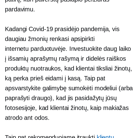
pardavimu.
Kadangi
Covid-19
prasidėjo pandemija, vis
daugiau žmonių renkasi apsipirkti
internetu
parduotuvėje.
Investuokite daug laiko
į išsamių aprašymų rašymą ir
didelės raiškos
produktų nuotraukos, kad klientai tiksliai žinotų,
ką perka prieš eidami į kasą. Taip pat
apsvarstykite galimybę sumokėti modeliui (arba
paprašyti draugo), kad jis pasidažytų jūsų
fotosesijoje, kad klientai žinotų, kaip makiažas
atrodo ant odos.
Taip pat rekomenduojame įtraukti
klientų