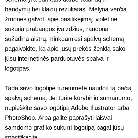
bandymų bei klaidų rezultatas. Mėlyna verčia
žmones galvoti apie pasitikėjimą; violetinė
sukuria prabangos įvaizdžius; raudona
sužadina aistrą. Rinkdamiesi spalvų schemą
pagalvokite, ką apie jūsų prekės ženklą sako
jūsų internetinės parduotuvės spalva ir
logotipas.
Tada savo logotipe turėtumėte naudoti tą pačią
spalvų schemą. Jei turite kūrybinio sumanumo,
nupieškite savo logotipą Adobe Illustrator arba
PhotoShop. Arba galite paprašyti laisvai
samdomo grafiko sukurti logotipą pagal jūsų
specifikaciją.