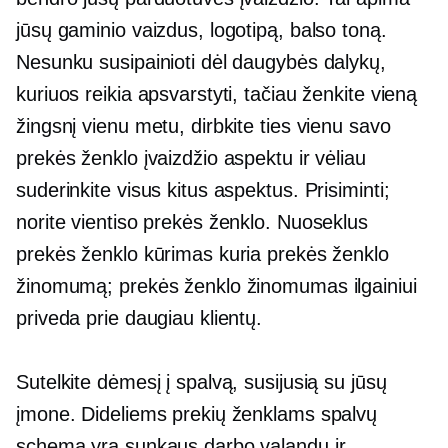
jūsų gaminio vaizdus, ​​logotipą, balso toną.
Nesunku susipainioti dėl daugybės dalykų,
kuriuos reikia apsvarstyti, tačiau ženkite vieną
žingsnį vienu metu, dirbkite ties vienu savo
prekės ženklo įvaizdžio aspektu ir vėliau
suderinkite visus kitus aspektus. Prisiminti;
norite vientiso prekės ženklo. Nuoseklus
prekės ženklo kūrimas kuria prekės ženklo
žinomumą; prekės ženklo žinomumas ilgainiui
priveda prie daugiau klientų.
Sutelkite dėmesį į spalvą, susijusią su jūsų
įmone. Dideliems prekių ženklams spalvų
schema yra sunkaus darbo valandų ir