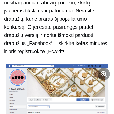
nesibaigiančiu drabužių poreikiu, skirtų
įvairiems tikslams ir patogumui. Nerasite
drabužių, kurie praras šį populiarumo
konkursą. O jei esate pasirengęs pradėti
drabužių verslą ir norite išmokti parduoti
drabužius „Facebook“ – skirkite kelias minutes
ir prisiregistruokite „Ecwid“!