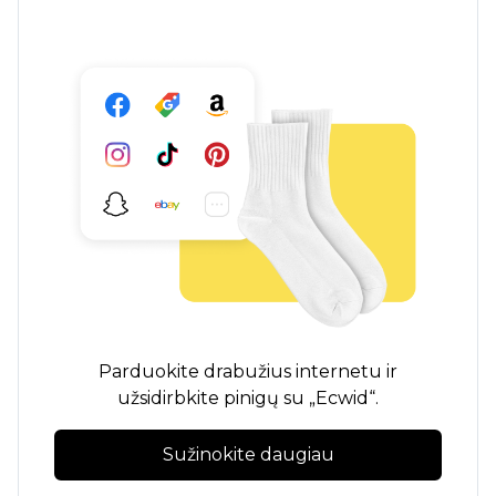
Parduokite drabužius internetu ir
užsidirbkite pinigų su „Ecwid“.
Sužinokite daugiau