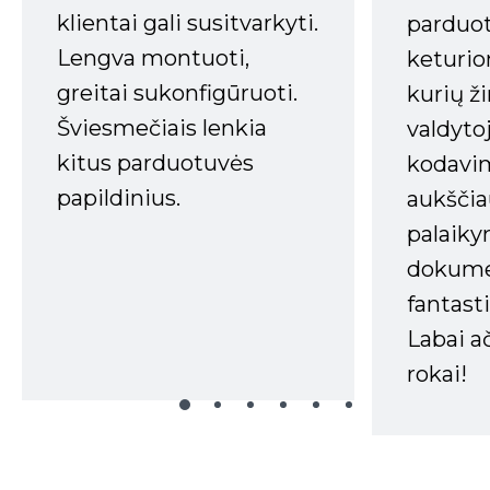
klientai gali susitvarkyti.
parduot
Lengva montuoti,
keturio
greitai sukonfigūruoti.
kurių ži
Šviesmečiais lenkia
valdyto
kitus parduotuvės
kodavim
papildinius.
aukščia
palaiky
dokume
fantasti
Labai a
rokai!