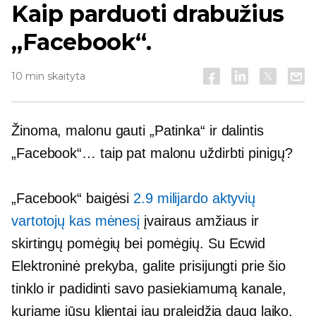
Kaip parduoti drabužius
„Facebook“.
10 min skaityta
Žinoma, malonu gauti „Patinka“ ir dalintis
„Facebook“… taip pat malonu uždirbti pinigų?
„Facebook“ baigėsi
2.9 milijardo aktyvių
vartotojų kas mėnesį
įvairaus amžiaus ir
skirtingų pomėgių bei pomėgių. Su Ecwid
Elektroninė prekyba,
galite prisijungti prie šio
tinklo ir padidinti savo pasiekiamumą kanale,
kuriame jūsų klientai jau praleidžia daug laiko.