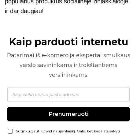
populiarius produktus socialinėje žiniasklaidoje
ir dar daugiau!
Kaip parduoti internetu
Patarimai iš
e-komercija
ekspertai smulkaus
verslo savininkams ir trokštantiems
verslininkams.
Prenumeruoti
Sutinku gauti Ecwid naujienlaiškį. Galiu bet kada atsisakyti