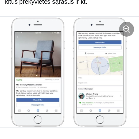
kitus prekyvietės sąrašus ir kt.