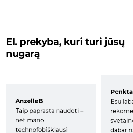
El. prekyba, kuri turi jūsų
nugarą
Penkta
AnzelleB
Esu lab
Taip paprasta naudoti –
rekomen
net mano
svetain
technofobiškiausi
dabar n