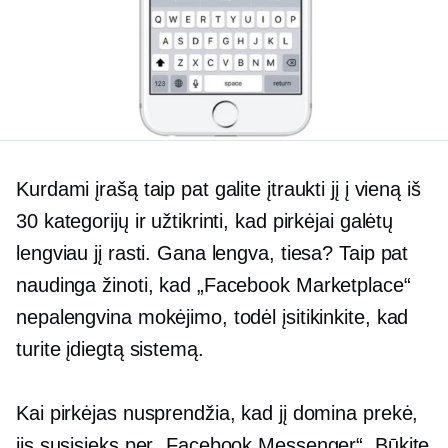
Kurdami įrašą taip pat galite įtraukti jį į vieną iš
30 kategorijų ir užtikrinti, kad pirkėjai galėtų
lengviau jį rasti. Gana lengva, tiesa? Taip pat
naudinga žinoti, kad „Facebook Marketplace“
nepalengvina mokėjimo, todėl įsitikinkite, kad
turite įdiegtą sistemą.
Kai pirkėjas nusprendžia, kad jį domina prekė,
jis susisieks per „Facebook Messenger“. Būkite