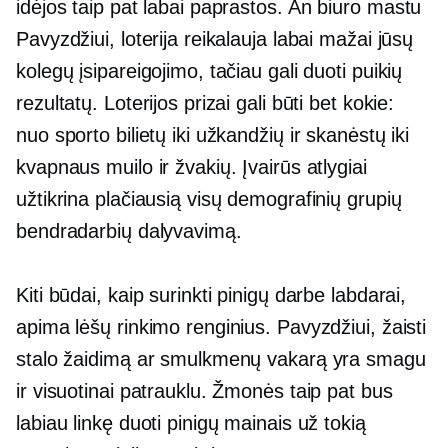
idėjos taip pat labai paprastos. An
biuro mastu
Pavyzdžiui, loterija reikalauja labai mažai jūsų
kolegų įsipareigojimo, tačiau gali duoti puikių
rezultatų. Loterijos prizai gali būti bet kokie:
nuo sporto bilietų iki užkandžių ir skanėstų iki
kvapnaus muilo ir žvakių. Įvairūs atlygiai
užtikrina plačiausią visų demografinių grupių
bendradarbių dalyvavimą.
Kiti būdai, kaip surinkti pinigų darbe labdarai,
apima lėšų rinkimo renginius. Pavyzdžiui, žaisti
stalo žaidimą ar smulkmenų vakarą yra smagu
ir visuotinai patrauklu. Žmonės taip pat bus
labiau linkę duoti pinigų mainais už tokią