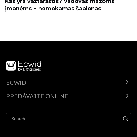
Kas yra važtaraštis? Vadovas mažoms
įmonėms + nemokamas šablonas
ECWID
Ecwid.com
PREDÁVAJTE ONLINE
Cenník
Predaj všade
Centrum pomoci
Predávajte na Facebook
Predávať na Instagram