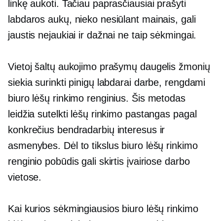
linkę aukoti. Tačiau paprasčiausiai prašyti
labdaros aukų, nieko nesiūlant mainais, gali
jaustis nejaukiai ir dažnai ne taip sėkmingai.
Vietoj šaltų aukojimo prašymų daugelis žmonių
siekia surinkti pinigų labdarai darbe, rengdami
biuro lėšų rinkimo renginius. Šis metodas
leidžia sutelkti lėšų rinkimo pastangas pagal
konkrečius bendradarbių interesus ir
asmenybes. Dėl to tikslus biuro lėšų rinkimo
renginio pobūdis gali skirtis įvairiose darbo
vietose.
Kai kurios sėkmingiausios biuro lėšų rinkimo