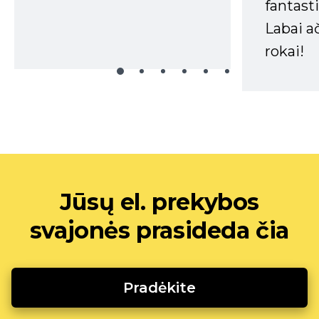
fantasti
Labai a
rokai!
Jūsų el. prekybos
svajonės prasideda čia
Pradėkite