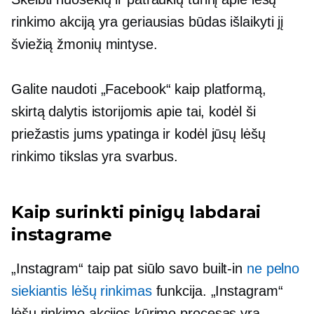
rinkimo akciją yra geriausias būdas išlaikyti jį
šviežią žmonių mintyse.
Galite naudoti „Facebook“ kaip platformą,
skirtą dalytis istorijomis apie tai, kodėl ši
priežastis jums ypatinga ir kodėl jūsų lėšų
rinkimo tikslas yra svarbus.
Kaip surinkti pinigų labdarai
instagrame
„Instagram“ taip pat siūlo savo
built-in
ne pelno
siekiantis lėšų rinkimas
funkcija. „Instagram“
lėšų rinkimo akcijos kūrimo procesas yra