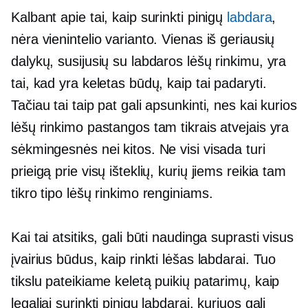
Kalbant apie tai, kaip surinkti pinigų
labdara
,
nėra vienintelio varianto. Vienas iš geriausių
dalykų, susijusių su labdaros lėšų rinkimu, yra
tai, kad yra keletas būdų, kaip tai padaryti.
Tačiau tai taip pat gali apsunkinti, nes kai kurios
lėšų rinkimo pastangos tam tikrais atvejais yra
sėkmingesnės nei kitos. Ne visi visada turi
prieigą prie visų išteklių, kurių jiems reikia tam
tikro tipo lėšų rinkimo renginiams.
Kai tai atsitiks, gali būti naudinga suprasti visus
įvairius būdus, kaip rinkti lėšas labdarai. Tuo
tikslu pateikiame keletą puikių patarimų, kaip
legaliai surinkti pinigų labdarai, kuriuos gali