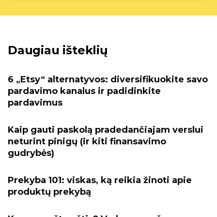
Daugiau išteklių
6 „Etsy“ alternatyvos: diversifikuokite savo
pardavimo kanalus ir padidinkite
pardavimus
Kaip gauti paskolą pradedančiajam verslui
neturint pinigų (ir kiti finansavimo
gudrybės)
Prekyba 101: viskas, ką reikia žinoti apie
produktų prekybą