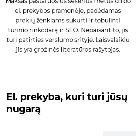
Maksas pastaruosius šešerius metus dirbo
el. prekybos pramonėje, padėdamas
prekių ženklams sukurti ir tobulinti
turinio rinkodarą ir SEO. Nepaisant to, jis
turi patirties verslumo srityje. Laisvalaikiu
jis yra grožinės literatūros rašytojas.
El. prekyba, kuri turi jūsų
nugarą