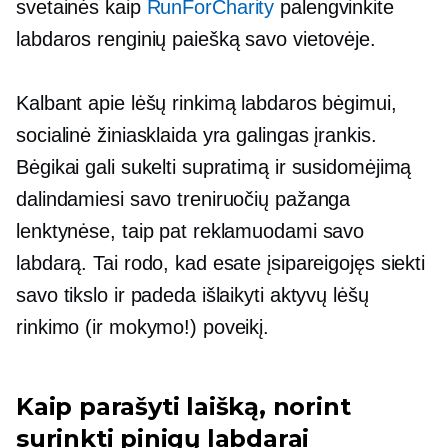
svetainės kaip
RunForCharity
palengvinkite
labdaros renginių paiešką savo vietovėje.
Kalbant apie lėšų rinkimą labdaros bėgimui,
socialinė žiniasklaida yra galingas įrankis.
Bėgikai gali sukelti supratimą ir susidomėjimą
dalindamiesi savo treniruočių pažanga
lenktynėse, taip pat reklamuodami savo
labdarą. Tai rodo, kad esate įsipareigojęs siekti
savo tikslo ir padeda išlaikyti aktyvų lėšų
rinkimo (ir mokymo!) poveikį.
Kaip parašyti laišką, norint
surinkti pinigų labdarai