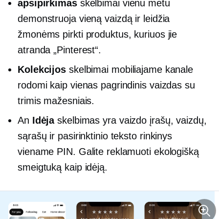
apsipirkimas
skelbimai vienu metu
demonstruoja vieną vaizdą ir leidžia
žmonėms pirkti produktus, kuriuos jie
atranda „Pinterest“.
Kolekcijos
skelbimai mobiliajame kanale
rodomi kaip vienas pagrindinis vaizdas su
trimis mažesniais.
An
Idėja
skelbimas yra vaizdo įrašų, vaizdų,
sąrašų ir pasirinktinio teksto rinkinys
viename PIN. Galite reklamuoti ekologišką
smeigtuką kaip idėją.