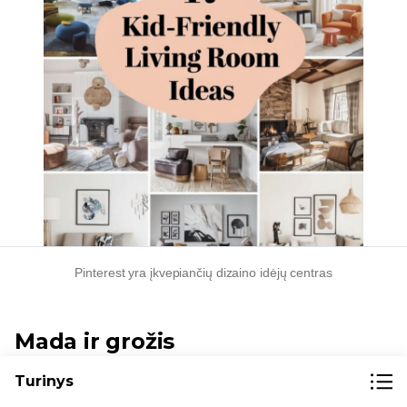
Pinterest yra įkvepiančių dizaino idėjų centras
Mada ir grožis
Turinys
Mados ir grožio gaminiai atidžiai seka, o