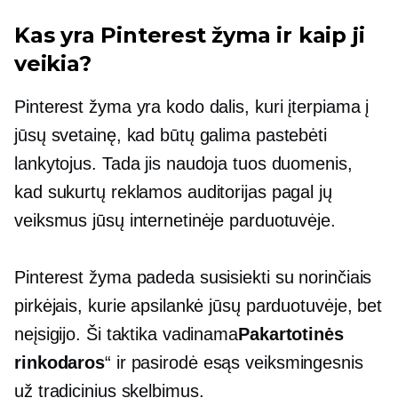
Kas yra Pinterest žyma ir kaip ji
veikia?
Pinterest žyma yra kodo dalis, kuri įterpiama į
jūsų svetainę, kad būtų galima pastebėti
lankytojus. Tada jis naudoja tuos duomenis,
kad sukurtų reklamos auditorijas pagal jų
veiksmus jūsų internetinėje parduotuvėje.
Pinterest žyma padeda susisiekti su norinčiais
pirkėjais, kurie apsilankė jūsų parduotuvėje, bet
neįsigijo. Ši taktika vadinama
Pakartotinės
rinkodaros
“ ir pasirodė esąs veiksmingesnis
už tradicinius skelbimus.