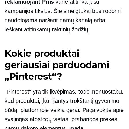
reklamuojant Pins
kurie atitinka jūsų
kampanijos tikslus. Šie smeigtukai bus rodomi
naudotojams naršant namų kanalą arba
ieškant atitinkamų raktinių žodžių.
Kokie produktai
geriausiai parduodami
„Pinterest“?
„Pinterest“ yra tik įkvėpimas, todėl nenuostabu,
kad produktai, įkūnijantys trokštantį gyvenimo
būdą, platformoje veikia gerai. Pagalvokite apie
svajingas atostogų vietas, prabangos prekes,
namų dekoro elementus, madą