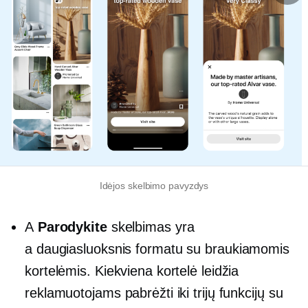
Idėjos skelbimo pavyzdys
A
Parodykite
skelbimas yra
a
daugiasluoksnis
formatu su braukiamomis
kortelėmis. Kiekviena kortelė leidžia
reklamuotojams pabrėžti iki trijų funkcijų su