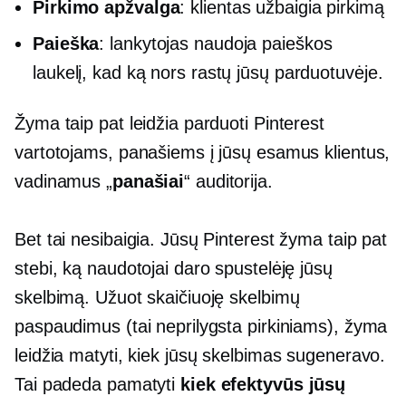
Pirkimo apžvalga
: klientas užbaigia pirkimą
Paieška
: lankytojas naudoja paieškos
laukelį, kad ką nors rastų jūsų parduotuvėje.
Žyma taip pat leidžia parduoti Pinterest
vartotojams, panašiems į jūsų esamus klientus,
vadinamus „
panašiai
“ auditorija.
Bet tai nesibaigia. Jūsų Pinterest žyma taip pat
stebi, ką naudotojai daro spustelėję jūsų
skelbimą. Užuot skaičiuoję skelbimų
paspaudimus (tai neprilygsta pirkiniams), žyma
leidžia matyti, kiek jūsų skelbimas sugeneravo.
Tai padeda pamatyti
kiek efektyvūs jūsų