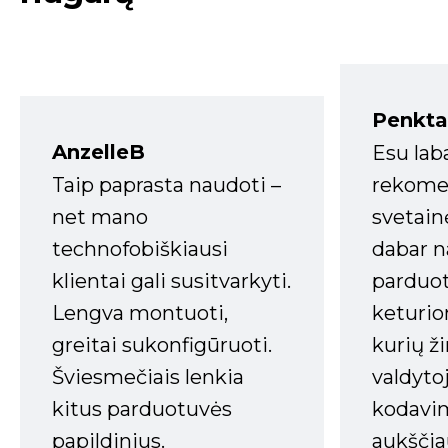
Penkta
AnzelleB
Esu lab
Taip paprasta naudoti –
rekomen
net mano
svetain
technofobiškiausi
dabar n
klientai gali susitvarkyti.
parduot
Lengva montuoti,
keturio
greitai sukonfigūruoti.
kurių ži
Šviesmečiais lenkia
valdyto
kitus parduotuvės
kodavim
papildinius.
aukščia