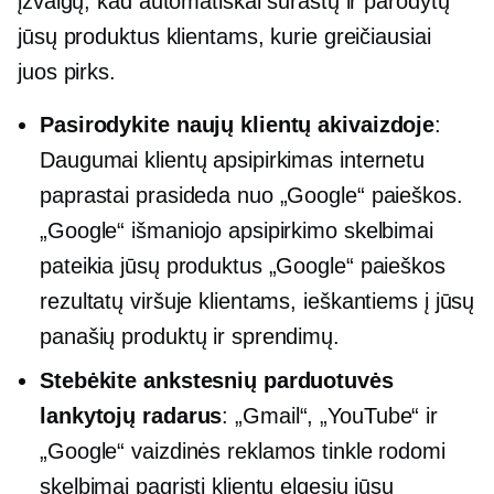
įžvalgų, kad automatiškai surastų ir parodytų
jūsų produktus klientams, kurie greičiausiai
juos pirks.
Pasirodykite naujų klientų akivaizdoje
:
Daugumai klientų apsipirkimas internetu
paprastai prasideda nuo „Google“ paieškos.
„Google“ išmaniojo apsipirkimo skelbimai
pateikia jūsų produktus „Google“ paieškos
rezultatų viršuje klientams, ieškantiems į jūsų
panašių produktų ir sprendimų.
Stebėkite ankstesnių parduotuvės
lankytojų radarus
: „Gmail“, „YouTube“ ir
„Google“ vaizdinės reklamos tinkle rodomi
skelbimai pagrįsti klientų elgesiu jūsų