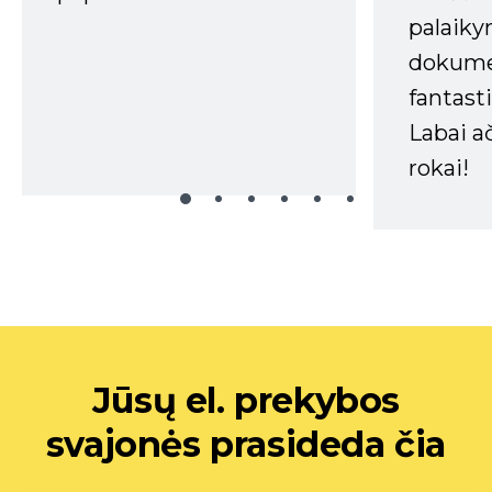
palaiky
dokume
fantasti
Labai a
rokai!
Jūsų el. prekybos
svajonės prasideda čia