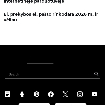
internetinėje parduotuvėje
El. prekybos el. pašto rinkodara 2026 m. ir
vėliau
Ecwid
Ecwid
Ecwidi ajaveeb
Abikeskus