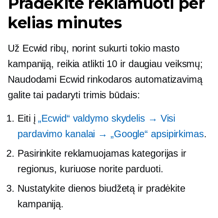
Pradėkite reklamuoti per
kelias minutes
Už Ecwid ribų, norint sukurti tokio masto
kampaniją, reikia atlikti 10 ir daugiau veiksmų;
Naudodami Ecwid rinkodaros automatizavimą
galite tai padaryti trimis būdais:
Eiti į
„Ecwid“ valdymo skydelis → Visi
pardavimo kanalai → „Google“ apsipirkimas
.
Pasirinkite reklamuojamas kategorijas ir
regionus, kuriuose norite parduoti.
Nustatykite dienos biudžetą ir pradėkite
kampaniją.