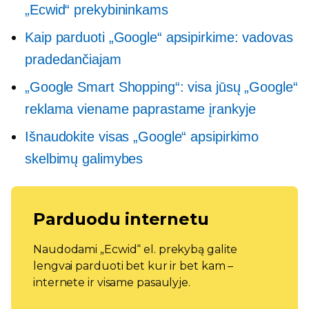
„Ecwid“ prekybininkams
Kaip parduoti „Google“ apsipirkime: vadovas
pradedančiajam
„Google Smart Shopping“: visa jūsų „Google“
reklama viename paprastame įrankyje
Išnaudokite visas „Google“ apsipirkimo
skelbimų galimybes
Parduodu internetu
Naudodami „Ecwid“ el. prekybą galite
lengvai parduoti bet kur ir bet kam –
internete ir visame pasaulyje.