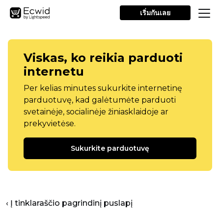
เริ่มกันเลย
Viskas, ko reikia parduoti
internetu
Per kelias minutes sukurkite internetinę
parduotuvę, kad galėtumėte parduoti
svetainėje, socialinėje žiniasklaidoje ar
prekyvietėse.
Sukurkite parduotuvę
‹ Į tinklaraščio pagrindinį puslapį