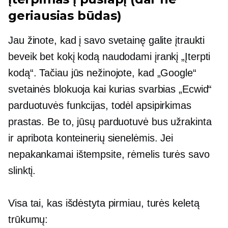
geriausias būdas)
Jau žinote, kad į savo svetainę galite įtraukti
beveik bet kokį kodą naudodami įrankį „Įterpti
kodą“. Tačiau jūs nežinojote, kad „Google“
svetainės blokuoja kai kurias svarbias „Ecwid“
parduotuvės funkcijas, todėl apsipirkimas
prastas. Be to, jūsų parduotuvė bus užrakinta
ir apribota konteinerių sienelėmis. Jei
nepakankamai ištempsite, rėmelis turės savo
slinktį.
Visa tai, kas išdėstyta pirmiau, turės keletą
trūkumų: