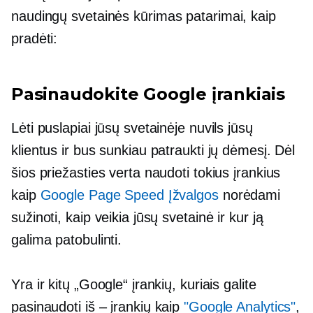
naudingų
svetainės kūrimas
patarimai, kaip
pradėti:
Pasinaudokite Google įrankiais
Lėti puslapiai jūsų svetainėje nuvils jūsų
klientus ir bus sunkiau patraukti jų dėmesį. Dėl
šios priežasties verta naudoti tokius įrankius
kaip
Google Page Speed ​​Įžvalgos
norėdami
sužinoti, kaip veikia jūsų svetainė ir kur ją
galima patobulinti.
Yra ir kitų „Google“ įrankių, kuriais galite
pasinaudoti
iš – įrankių
kaip
"Google Analytics"
,