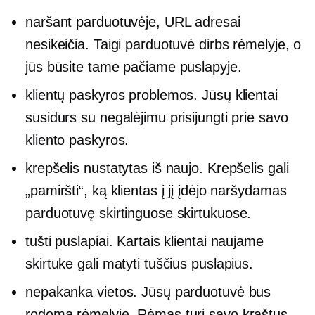
naršant parduotuvėje, URL adresai
nesikeičia. Taigi parduotuvė dirbs rėmelyje, o
jūs būsite tame pačiame puslapyje.
klientų paskyros problemos. Jūsų klientai
susidurs su negalėjimu prisijungti prie savo
kliento paskyros.
krepšelis nustatytas iš naujo. Krepšelis gali
„pamiršti“, ką klientas į jį įdėjo naršydamas
parduotuvę skirtinguose skirtukuose.
tušti puslapiai. Kartais klientai naujame
skirtuke gali matyti tuščius puslapius.
nepakanka vietos. Jūsų parduotuvė bus
rodoma rėmelyje. Rėmas turi savo kraštus.