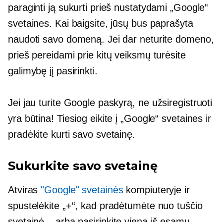
paraginti ją sukurti prieš nustatydami „Google“
svetaines. Kai baigsite, jūsų bus paprašyta
naudoti savo domeną. Jei dar neturite domeno,
prieš pereidami prie kitų veiksmų turėsite
galimybę jį pasirinkti.
Jei jau turite Google paskyrą, ne
užsiregistruoti
yra būtina! Tiesiog eikite į „Google“ svetaines ir
pradėkite kurti savo svetainę.
Sukurkite savo svetainę
Atviras
"Google" svetainės
kompiuteryje ir
spustelėkite „+“, kad pradėtumėte nuo tuščio
svetainė – arba
pasirinkite vieną iš esamų