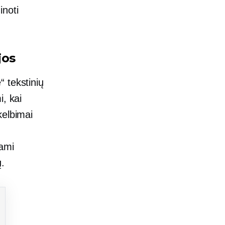
inoti
jos
“ tekstinių
i, kai
kelbimai
iami
.