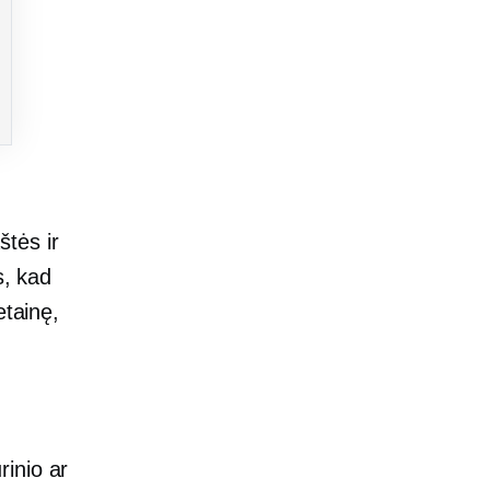
tės ir
s, kad
etainę,
rinio ar