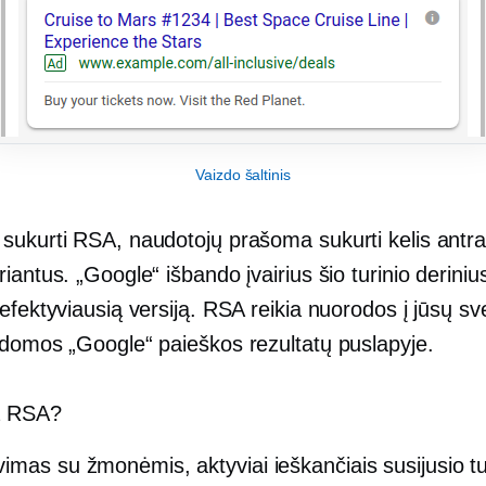
Vaizdo šaltinis
sukurti RSA, naudotojų prašoma sukurti kelis antraš
iantus. „Google“ išbando įvairius šio turinio deriniu
efektyviausią versiją. RSA reikia nuorodos į jūsų sv
odomos „Google“ paieškos rezultatų puslapyje.
a RSA?
imas su žmonėmis, aktyviai ieškančiais susijusio tu