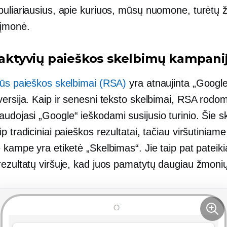
puliariausius, apie kuriuos, mūsų nuomone, turėtų ž
 įmonė.
eraktyvių paieškos skelbimų kampani
vūs paieškos skelbimai (RSA)
yra atnaujinta „Google
ersija. Kaip ir senesni teksto skelbimai, RSA rodom
udojasi „Google“ ieškodami susijusio turinio. Šie s
p tradiciniai paieškos rezultatai, tačiau viršutiniame
 kampe yra etiketė „Skelbimas“. Jie taip pat pateik
rezultatų viršuje, kad juos pamatytų daugiau žmonių