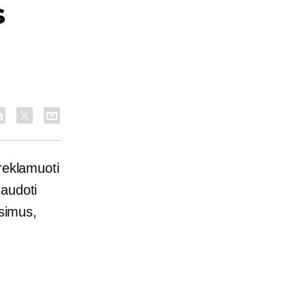
s
reklamuoti
naudoti
usimus,