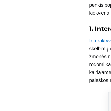
penkis po
kiekviena
1. Int
Interakty
skelbimų v
žmonės na
rodomi kai
kairiajame
paieškos 