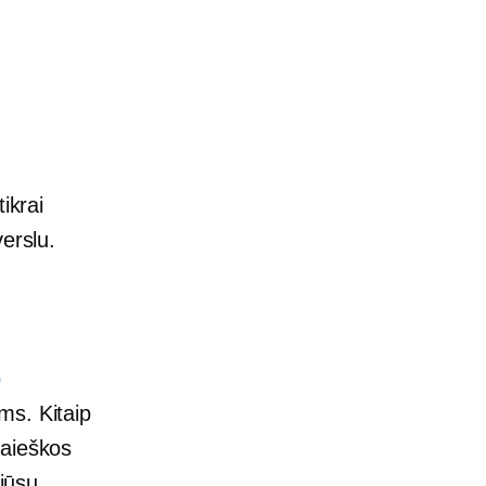
ikrai
erslu.
o
ms. Kitaip
paieškos
 jūsų