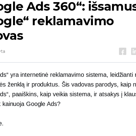
gle Ads 360“: išsamu
ogle“ reklamavimo
ovas
yta
s“ yra internetinė reklamavimo sistema, leidžianti 
ės ženklą ir produktus. Šis vadovas parodys, kaip 
s“, paaiškins, kaip veikia sistema, ir atsakys į kla
ek kainuoja Google Ads?
e.