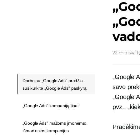
„Goo
„Go
vad
22 min skait
„Google Ad
Darbo su „Google Ads“ pradžia:
savo prek
susikurkite „Google Ads“ paskyrą
„Google Ad
„Google Ads“ kampanijų tipai
pvz., „ki
„Google Ads“ mažoms įmonėms:
Pradėkim
išmaniosios kampanijos