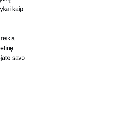
ykai kaip
reikia
etinę
jate savo