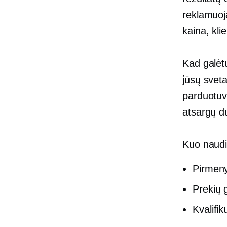
reklamuoja
kaina, kli
Kad galėt
jūsų sveta
parduotuv
atsargų d
Kuo naudi
Pirmeny
Prekių g
Kvalifi