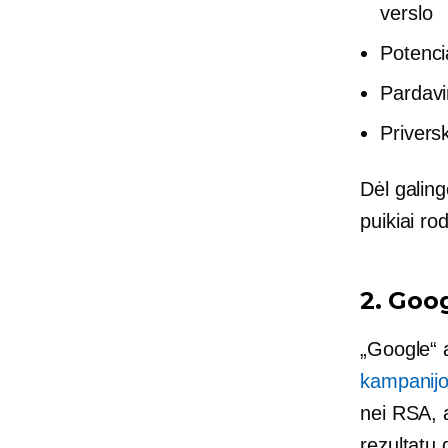
verslo
Potenci
Pardavi
Privers
Dėl galing
puikiai ro
2. Goo
„Google“ 
kampanij
nei RSA, 
rezultatų 