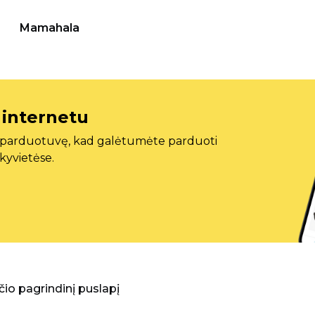
Mamahala
 internetu
ę parduotuvę, kad galėtumėte parduoti
ekyvietėse.
aščio pagrindinį puslapį