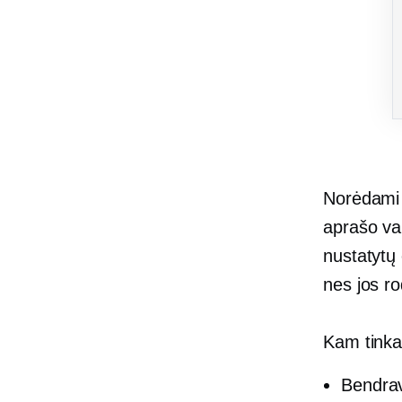
Norėdami 
aprašo var
nustatytų 
nes jos r
Kam tink
Bendrav