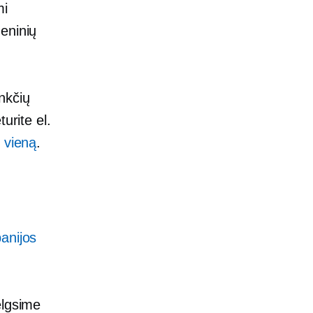
mi
eninių
nkčių
urite el.
i vieną
.
anijos
elgsime