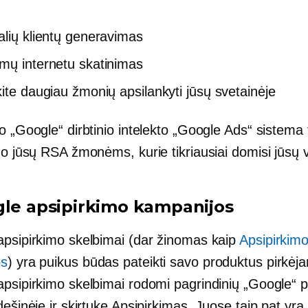
alių klientų generavimas
mų internetu skatinimas
kite daugiau žmonių apsilankyti jūsų svetainėje
o „Google“ dirbtinio intelekto „Google Ads“ sistema t
do jūsų RSA žmonėms, kurie tikriausiai domisi jūsų v
gle apsipirkimo kampanijos
apsipirkimo skelbimai (dar žinomas kaip
Apsipirkim
os
) yra puikus būdas pateikti savo produktus pirkėja
apsipirkimo skelbimai rodomi pagrindinių „Google“ 
dešinėje ir skirtuke Apsipirkimas. Juose taip pat yra