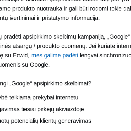
mo produkto nuotrauka ir gali būti rodomi tokie dal
entų įvertinimai ir pristatymo informacija.
ų pradėti apsipirkimo skelbimų kampaniją, „Google“ 
inės atsargų / produkto duomenų. Jei kuriate intern
ę su Ecwid,
mes galime padėti
lengvai sinchronizuo
uomenis su Google.
ngi „Google“ apsipirkimo skelbimai?
bė teikiama prekybai internetu
avimas tiesiai pirkėjų akivaizdoje
kuotų potencialių klientų generavimas