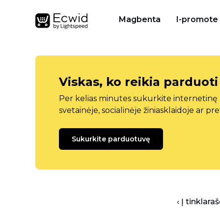
Magbenta
I-promote
Viskas, ko reikia parduoti
Per kelias minutes sukurkite internetin
svetainėje, socialinėje žiniasklaidoje ar pr
Sukurkite parduotuvę
‹ Į tinklar