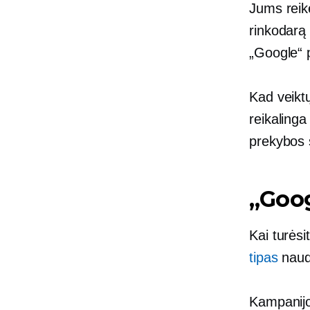
Jums reik
rinkodarą
„Google“ p
Kad veikt
reikalinga
prekybos 
„Goog
Kai turėsi
tipas
naudo
Kampanijo