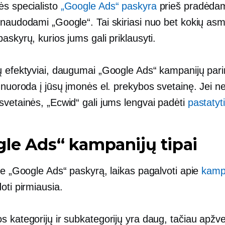
ės specialisto
„Google Ads“ paskyra
prieš pradėda
 naudodami „Google“. Tai skiriasi nuo bet kokių asm
askyrų, kurios jums gali priklausyti.
ų efektyviai, daugumai „Google Ads“ kampanijų pari
 nuoroda į jūsų įmonės el. prekybos svetainę. Jei net
svetainės, „Ecwid“ gali jums lengvai padėti
pastatyt
le Ads“ kampanijų tipai
te „Google Ads“ paskyrą, laikas pagalvoti apie
kamp
ti pirmiausia.
s kategorijų ir subkategorijų yra daug, tačiau apžv