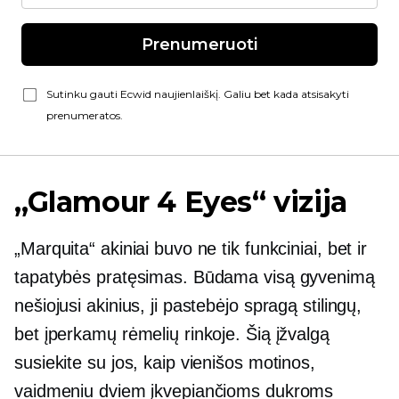
Prenumeruoti
Sutinku gauti Ecwid naujienlaiškį. Galiu bet kada atsisakyti
prenumeratos.
„Glamour 4 Eyes“ vizija
„Marquita“ akiniai buvo ne tik funkciniai, bet ir
tapatybės pratęsimas. Būdama visą gyvenimą
nešiojusi akinius, ji pastebėjo spragą stilingų,
bet įperkamų rėmelių rinkoje. Šią įžvalgą
susiekite su jos, kaip vienišos motinos,
vaidmeniu dviem įkvepiančioms dukroms