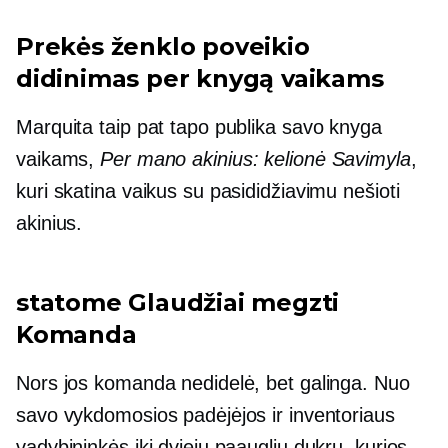
Prekės ženklo poveikio
didinimas per knygą vaikams
Marquita taip pat tapo publika savo knyga
vaikams,
Per mano akinius: kelionė
Savimyla
,
kuri skatina vaikus su pasididžiavimu nešioti
akinius.
statome
Glaudžiai megzti
Komanda
Nors jos komanda nedidelė, bet galinga. Nuo
savo vykdomosios padėjėjos ir inventoriaus
vadybininkės iki dviejų paauglių dukrų, kurios