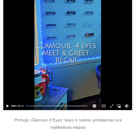
Pirmojo „Glamour 4 Eyes“ biuro ir salono pristatymas yra
neįtikėtinas etapas