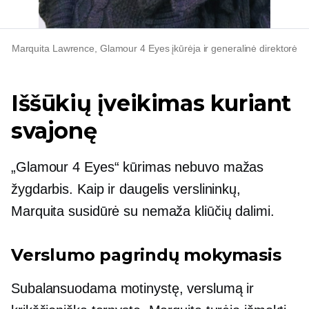
Marquita Lawrence, Glamour 4 Eyes įkūrėja ir generalinė direktorė
Iššūkių įveikimas kuriant
svajonę
„Glamour 4 Eyes“ kūrimas nebuvo mažas
žygdarbis. Kaip ir daugelis verslininkų,
Marquita susidūrė su nemaža kliūčių dalimi.
Verslumo pagrindų mokymasis
Subalansuodama motinystę, verslumą ir