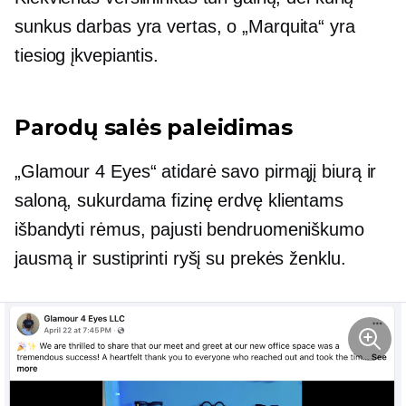
sunkus darbas yra vertas, o „Marquita“ yra
tiesiog įkvepiantis.
Parodų salės paleidimas
„Glamour 4 Eyes“ atidarė savo pirmąjį biurą ir
saloną, sukurdama fizinę erdvę klientams
išbandyti rėmus, pajusti bendruomeniškumo
jausmą ir sustiprinti ryšį su prekės ženklu.