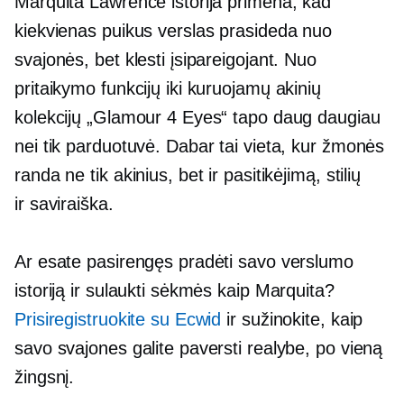
Marquita Lawrence istorija primena, kad
kiekvienas puikus verslas prasideda nuo
svajonės, bet klesti įsipareigojant. Nuo
pritaikymo funkcijų iki kuruojamų akinių
kolekcijų „Glamour 4 Eyes“ tapo daug daugiau
nei tik parduotuvė. Dabar tai vieta, kur žmonės
randa ne tik akinius, bet ir pasitikėjimą, stilių
ir
saviraiška.
Ar esate pasirengęs pradėti savo verslumo
istoriją ir sulaukti sėkmės kaip Marquita?
Prisiregistruokite su Ecwid
ir sužinokite, kaip
savo svajones galite paversti realybe, po vieną
žingsnį.