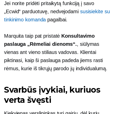
Jei norite pridėti pritaikytą funkciją į savo
„Ecwid“ parduotuvę, nedvejodami
susisiekite su
tinkinimo komanda
pagalbai.
Marquita taip pat pristatė
Konsultavimo
paslauga „Rėmeliai dienoms“.
, siūlymas
vienas ant vieno
stiliaus vadovas. Klientai
piktinasi, kaip ši paslauga padeda jiems rasti
rėmus, kurie iš tikrųjų parodo jų individualumą.
Svarbūs įvykiai, kuriuos
verta švęsti
Kiekvienas verslininkas turi gairių, dėl kurių