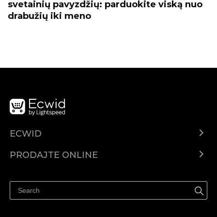
svetainių pavyzdžių: parduokite viską nuo
drabužių iki meno
ECWID
Centar za pomoć
PRODAJTE ONLINE
Prodaj na Instagramu