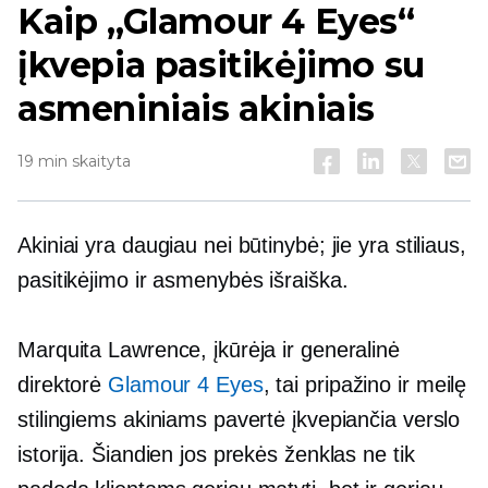
Kaip „Glamour 4 Eyes“
įkvepia pasitikėjimo su
asmeniniais akiniais
19 min skaityta
Akiniai yra daugiau nei būtinybė; jie yra stiliaus,
pasitikėjimo ir asmenybės išraiška.
Marquita Lawrence, įkūrėja ir generalinė
direktorė
Glamour 4 Eyes
, tai pripažino ir meilę
stilingiems akiniams pavertė įkvepiančia verslo
istorija. Šiandien jos prekės ženklas ne tik