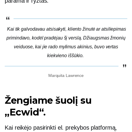
parama ir ryžtas.
Kai tik galvodavau atsisakyti, kliento žinutė ar atsiliepimas
primindavo, kodėl pradėjau šį verslą. Džiaugsmas žmonių
veiduose, kai jie rado mylimus akinius, buvo vertas
kiekvieno iššūkio.
Marquita Lawrence
Žengiame šuolį su
„Ecwid“.
Kai reikėjo pasirinkti el. prekybos platformą,