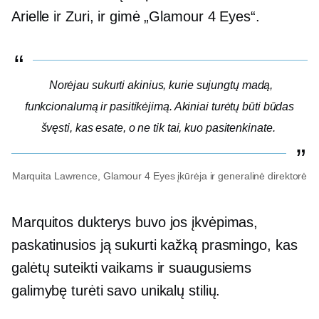
Arielle ir Zuri, ir gimė „Glamour 4 Eyes“.
Norėjau sukurti akinius, kurie sujungtų madą,
funkcionalumą ir pasitikėjimą. Akiniai turėtų būti būdas
švęsti, kas esate, o ne tik tai, kuo pasitenkinate.
Marquita Lawrence, Glamour 4 Eyes įkūrėja ir generalinė direktorė
Marquitos dukterys buvo jos įkvėpimas,
paskatinusios ją sukurti kažką prasmingo, kas
galėtų suteikti vaikams ir suaugusiems
galimybę turėti savo unikalų stilių.