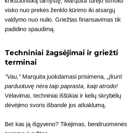
krikščionišką tarnystę, Marquita turėjo išmokti
visko nuo prekės ženklo kūrimo iki atsargų
valdymo nuo nulio. Griežtas finansavimas tik
padidino spaudimą.
Techniniai žagsėjimai ir griežti
terminai
"Vau,"
Marquita juokdamasi prisimena,
„Įkurti
parduotuvę nėra taip paprasta, kaip atrodo!
Vėlavimai, techniniai iššūkiai ir kelių skrybėlių
dėvėjimo svoris išbandė jos atkaklumą.
Bet kas ją išgyveno? Tikėjimas, bendruomenės