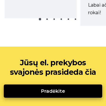
Labai a
rokai!
Jūsų el. prekybos
svajonės prasideda čia
Pradėkite