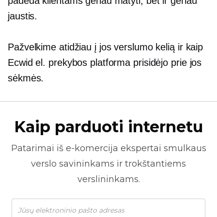
padeda klientams geriau matyti, bet ir geriau
jaustis.
Pažvelkime atidžiau į jos verslumo kelią ir kaip
Ecwid el. prekybos platforma prisidėjo prie jos
sėkmės.
Kaip parduoti internetu
Patarimai iš
e-komercija
ekspertai smulkaus
verslo savininkams ir trokštantiems
verslininkams.