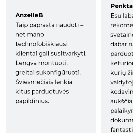
Penkta
AnzelleB
Esu lab
Taip paprasta naudoti –
rekomen
net mano
svetain
technofobiškiausi
dabar n
klientai gali susitvarkyti.
parduot
Lengva montuoti,
keturio
greitai sukonfigūruoti.
kurių ži
Šviesmečiais lenkia
valdyto
kitus parduotuvės
kodavim
papildinius.
aukščia
palaiky
dokume
fantasti