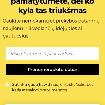
pamatytumėte, dėl ko
kyla tas triukšmas
Gaukite nemokamų el. prekybos patarimų,
naujienų ir įkvepiančių idėjų tiesiai į
gautuosius
Prenumeruokite dabar
Sutinku gauti Ecwid naujienlaiškį. Galiu bet
kada atsisakyti prenumeratos.