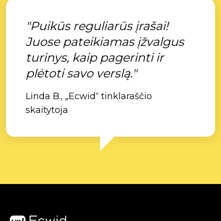
"Puikūs reguliarūs įrašai!
Juose pateikiamas įžvalgus
turinys, kaip pagerinti ir
plėtoti savo verslą."
Linda B., „Ecwid“ tinklaraščio
skaitytoja