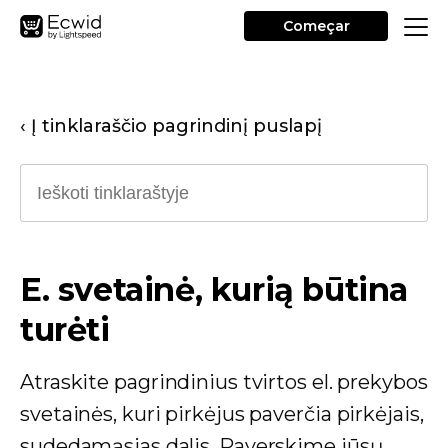
Começar
‹ Į tinklaraščio pagrindinį puslapį
E. svetainė, kurią būtina
turėti
Atraskite pagrindinius tvirtos el. prekybos
svetainės, kuri pirkėjus paverčia pirkėjais,
sudedamąsias dalis. Paverskime jūsų