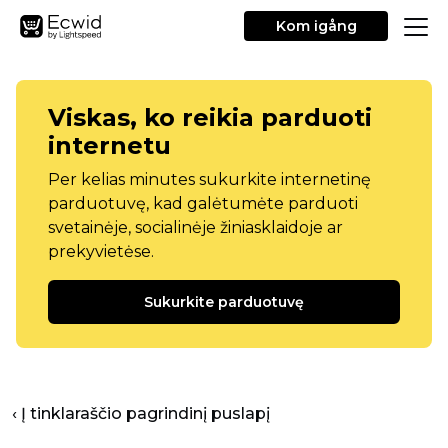
Kom igång
Viskas, ko reikia parduoti
internetu
Per kelias minutes sukurkite internetinę
parduotuvę, kad galėtumėte parduoti
svetainėje, socialinėje žiniasklaidoje ar
prekyvietėse.
Sukurkite parduotuvę
‹ Į tinklaraščio pagrindinį puslapį