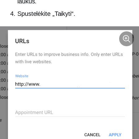
laukus.
Spustelėkite „Taikyti“.