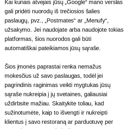
Kai kuriais atvejais jūsų „Google“ mano verslas
gali pridėti nuorodų iš
trečiosios šalies
paslaugų, pvz., „Postmates“ ar „Menufy“,
užsakymo. Jei naudojate arba naudojote tokias
platformas, šios nuorodos gali būti
automatiškai pateikiamos jūsų sąraše.
Šios įmonės paprastai renka nemažus
mokesčius už savo paslaugas, todėl jei
pagrindinis
raginimas veikti
mygtukas jūsų
sąraše nukreipia į jų svetaines, galiausiai
uždirbsite mažiau. Skaitykite toliau, kad
sužinotumėte, kaip to išvengti ir nukreipti
klientus į savo restoraną ar parduotuvę per