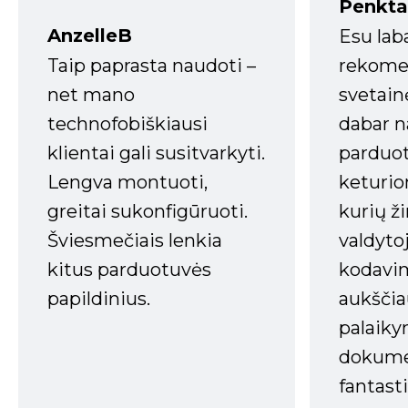
Penkta
AnzelleB
Esu lab
Taip paprasta naudoti –
rekomen
net mano
svetain
technofobiškiausi
dabar n
klientai gali susitvarkyti.
parduot
Lengva montuoti,
keturio
greitai sukonfigūruoti.
kurių ži
Šviesmečiais lenkia
valdyto
kitus parduotuvės
kodavim
papildinius.
aukščia
palaiky
dokume
fantasti