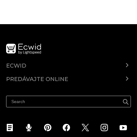
ECWID
Ecwid.com
PREDÁVAJTE ONLINE
Cenník
Predaj všade
Centrum pomoci
Predávajte na Facebook
Predávať na Instagram