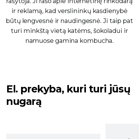
rašytoja. Ji rašo apie internetinę rinkodarą
ir reklamą, kad verslininkų kasdienybė
būtų lengvesnė ir naudingesnė. Ji taip pat
turi minkštą vietą katėms, šokoladui ir
namuose gamina kombucha.
El. prekyba, kuri turi jūsų
nugarą