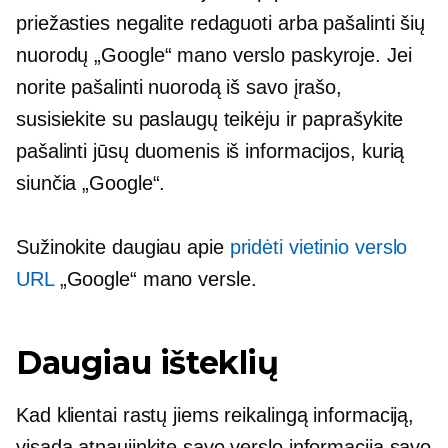
priežasties negalite redaguoti arba pašalinti šių
nuorodų „Google“ mano verslo paskyroje. Jei
norite pašalinti nuorodą iš savo įrašo,
susisiekite su paslaugų teikėju ir paprašykite
pašalinti jūsų duomenis iš informacijos, kurią
siunčia „Google“.
Sužinokite daugiau apie
pridėti vietinio verslo
URL
„Google“ mano versle.
Daugiau išteklių
Kad klientai rastų jiems reikalingą informaciją,
visada atnaujinkite savo verslo informaciją savo