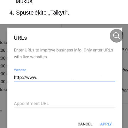
laukus.
Spustelėkite „Taikyti“.