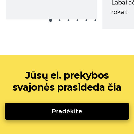
Labai a
rokai!
Jūsų el. prekybos
svajonės prasideda čia
Pradėkite