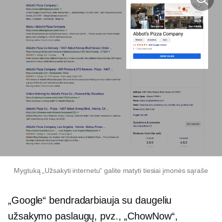
Mygtuką „Užsakyti internetu“ galite matyti tiesiai įmonės sąraše
„Google“ bendradarbiauja su daugeliu
užsakymo paslaugų, pvz., „ChowNow“,