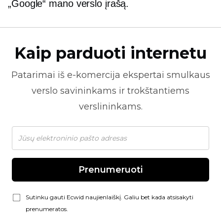
„Google“ mano verslo įrašą.
Kaip parduoti internetu
Patarimai iš
e-komercija
ekspertai smulkaus
verslo savininkams ir trokštantiems
verslininkams.
Prenumeruoti
Sutinku gauti Ecwid naujienlaiškį. Galiu bet kada atsisakyti
prenumeratos.