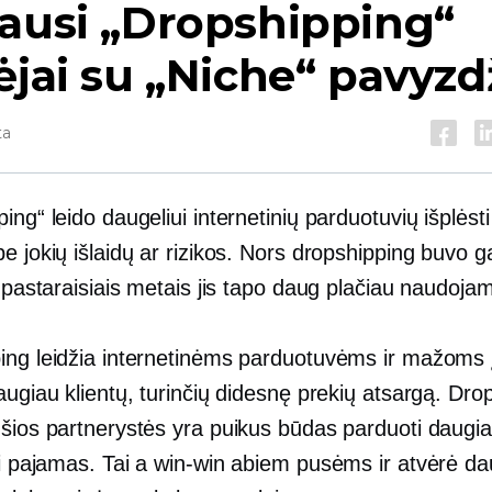
ausi „Dropshipping“
ėjai su „Niche“ pavyzd
ta
ing“ leido daugeliui internetinių parduotuvių išplėst
e jokių išlaidų ar rizikos. Nors dropshipping buvo g
, pastaraisiais metais jis tapo daug plačiau naudoja
ing leidžia internetinėms parduotuvėms ir mažom
augiau klientų, turinčių didesnę prekių atsargą. Dro
 šios partnerystės yra puikus būdas parduoti daugi
ti pajamas. Tai a
win-win
abiem pusėms ir atvėrė da