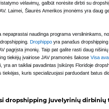
ristatymo vėlavimų, galbūt norėsite dirbti su dropsh
 JAV. Laimei, Šiaurės Amerikos įmonėms yra daug g
 nepaprastai naudinga programa verslininkams, no
 į dropshipping.
Drophippo
yra panašus dropshipping
AV pagrįsta
įmonių. Taip pat galite rasti daug nišinių
ing tiekėjų įvairiose JAV pramonės šakose
Visa ava
i, yra an
taikliai pavadintas
Įsikūręs Floridoje
dropsh
 tiekėjas, kuris specializuojasi parduodant batus did
i dropshipping juvelyrinių dirbinių 