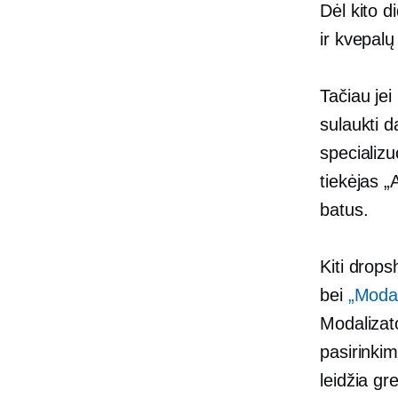
Dėl kito d
ir kvepalų
Tačiau jei
sulaukti 
specializ
tiekėjas „
batus.
Kiti drops
bei
„Modal
Modalizato
pasirinki
leidžia gre