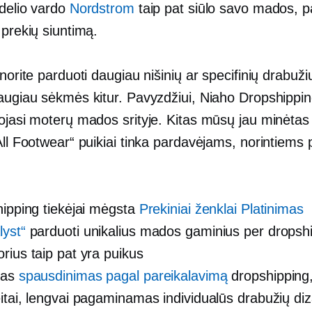
idelio vardo
Nordstrom
taip pat siūlo savo mados, 
 prekių siuntimą.
 norite parduoti daugiau nišinių ar specifinių drabužių
daugiau sėkmės kitur. Pavyzdžiui, Niaho Dropshippi
uojasi moterų mados srityje. Kitas mūsų jau minėtas
All Footwear“ puikiai tinka pardavėjams, norintiems 
hipping tiekėjai mėgsta
Prekiniai ženklai Platinimas
yst“
parduoti unikalius mados gaminius per dropshi
rius taip pat yra puikus
mas
spausdinimas pagal pareikalavimą
dropshipping,
itai,
lengvai pagaminamas
individualūs drabužių diz