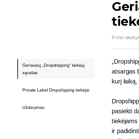
Geri
tiek
9 min skaity
„Dropshipp
Geriausių „Dropshipping“ tiekėjų
atsargas b
sąrašas
kurį laiką
Private Label Dropshipping tiekėjai
Dropshipp
Uždarymas
pasiekti d
tiekėjams
ir padidin