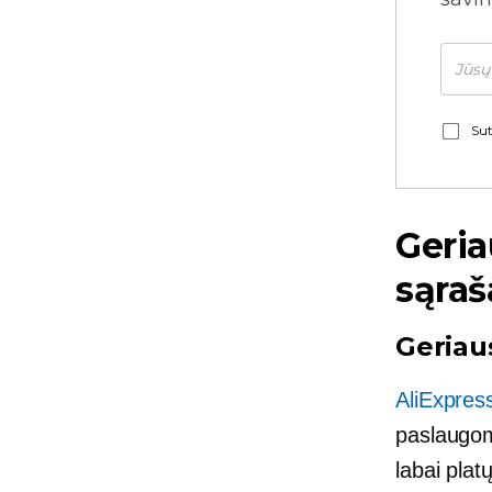
Sut
Geria
sąraš
Geriau
AliExpres
paslaugom
labai pla