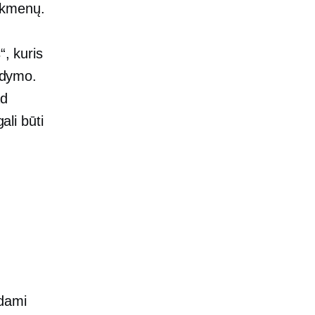
eikmenų.
“, kuris
ykdymo.
ad
ali būti
ėdami