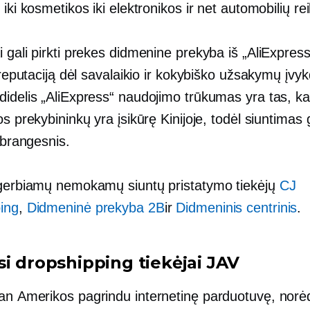
 iki kosmetikos iki elektronikos ir net automobilių r
 gali pirkti prekes didmenine prekyba iš „AliExpress
ą reputaciją dėl savalaikio ir kokybiško užsakymų įv
didelis „AliExpress“ naudojimo trūkumas yra tas, k
os prekybininkų yra įsikūrę Kinijoje, todėl siuntimas g
r brangesnis.
 gerbiamų nemokamų siuntų pristatymo tiekėjų
CJ
ing
,
Didmeninė prekyba 2B
ir
Didmeninis centrinis
.
si dropshipping tiekėjai JAV
 an
Amerikos pagrindu
internetinę parduotuvę, nor