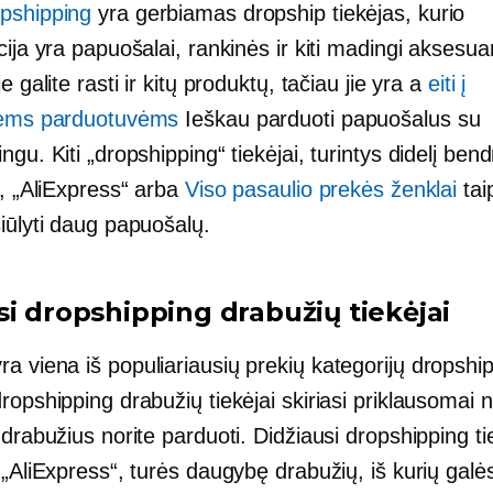
pshipping
yra gerbiamas dropship tiekėjas, kurio
cija yra papuošalai, rankinės ir kiti madingi aksesua
e galite rasti ir kitų produktų, tačiau jie yra a
eiti į
nėms parduotuvėms
Ieškau parduoti papuošalus su
ngu. Kiti „dropshipping“ tiekėjai, turintys didelį ben
., „AliExpress“ arba
Viso pasaulio prekės ženklai
tai
iūlyti daug papuošalų.
si dropshipping drabužių tiekėjai
ra viena iš populiariausių prekių kategorijų dropshi
ropshipping drabužių tiekėjai skiriasi priklausomai n
 drabužius norite parduoti. Didžiausi dropshipping tie
 „AliExpress“, turės daugybę drabužių, iš kurių galėsi