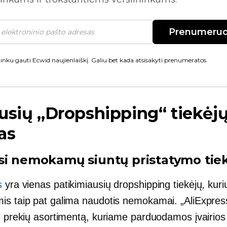
Prenumeruo
inku gauti Ecwid naujienlaiškį. Galiu bet kada atsisakyti prenumeratos.
usių „Dropshipping“ tiekėj
as
si nemokamų siuntų pristatymo tiek
s
yra vienas patikimiausių dropshipping tiekėjų, kuri
is taip pat galima naudotis nemokamai. „AliExpress
tų prekių asortimentą, kuriame parduodamos įvairios