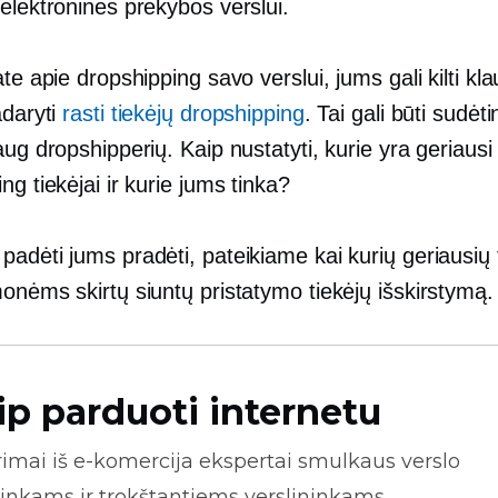
elektroninės prekybos verslui.
ate apie dropshipping savo verslui, jums gali kilti kl
adaryti
rasti tiekėjų dropshipping
. Tai gali būti sudėt
aug dropshipperių. Kaip nustatyti, kurie yra geriausi
ng tiekėjai ir kurie jums tinka?
padėti jums pradėti, pateikiame kai kurių geriausių
onėms skirtų siuntų pristatymo tiekėjų išskirstymą.
ip parduoti internetu
rimai iš
e-komercija
ekspertai smulkaus verslo
inkams ir trokštantiems verslininkams.