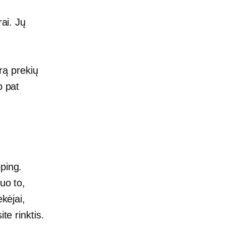
rai. Jų
drą prekių
p pat
pping.
uo to,
kėjai,
te rinktis.