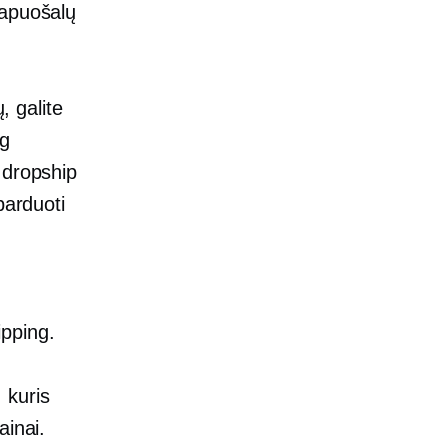
papuošalų
, galite
ng
 dropship
parduoti
pping.
 kuris
ainai.