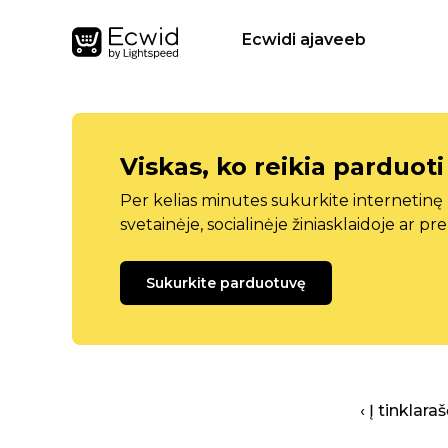
Ecwidi ajaveeb
Viskas, ko reikia parduoti
Per kelias minutes sukurkite internetin
svetainėje, socialinėje žiniasklaidoje ar pr
Sukurkite parduotuvę
‹ Į tinklar