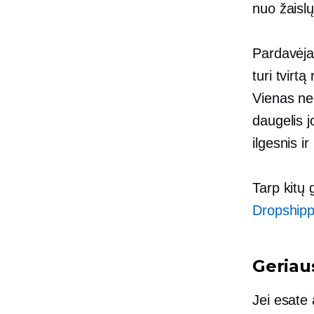
nuo žaislų
Pardavėjai
turi tvirt
Vienas ne
daugelis j
ilgesnis i
Tarp kitų
Dropshipp
Geriau
Jei esate