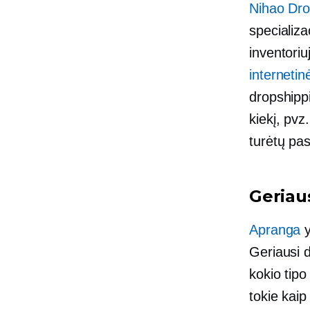
Nihao Dro
specializa
inventoriuj
interneti
dropshippi
kiekį, pvz
turėtų pas
Geriau
Apranga
y
Geriausi d
kokio tipo
tokie kaip