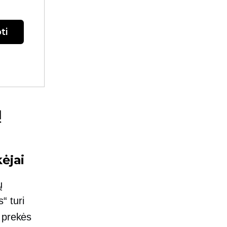
ti
ų
ėjai
ų
“ turi
 prekės