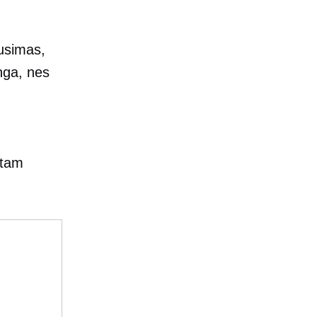
ausimas,
inga, nes
 tam