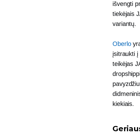
išvengti p
tiekėjais
variantų.
Oberlo
yra
įsitraukti
teikėjas
J
dropshipp
pavyzdžiu
didmeninis
kiekiais.
Geriaus