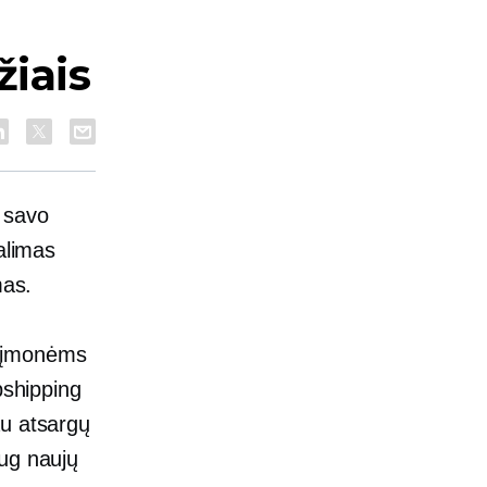
žiais
i savo
alimas
mas.
s įmonėms
pshipping
au atsargų
ug naujų