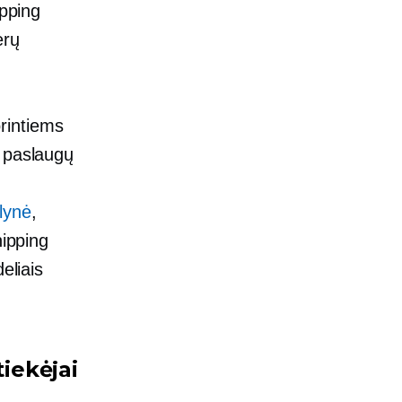
ipping
erų
rintiems
 paslaugų
lynė
,
ipping
eliais
tiekėjai