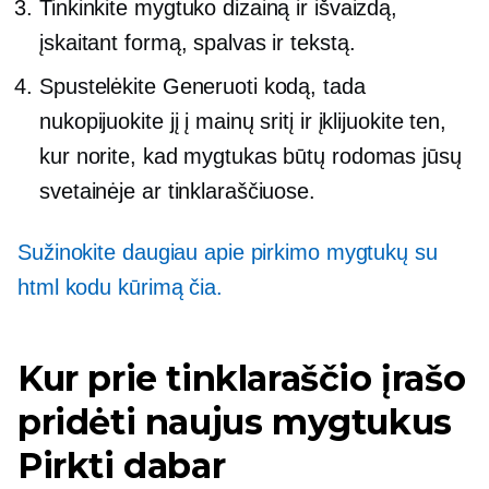
Tinkinkite mygtuko dizainą ir išvaizdą,
įskaitant formą, spalvas ir tekstą.
Spustelėkite Generuoti kodą, tada
nukopijuokite jį į mainų sritį ir įklijuokite ten,
kur norite, kad mygtukas būtų rodomas jūsų
svetainėje ar tinklaraščiuose.
Sužinokite daugiau apie pirkimo mygtukų su
html kodu kūrimą čia.
Kur prie tinklaraščio įrašo
pridėti naujus mygtukus
Pirkti dabar