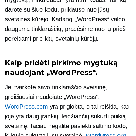
darote su šiuo kodu, priklauso nuo jūsų
svetainės kūrėjo. Kadangi „WordPress“ valdo
daugumą tinklaraščių, pradėsime nuo jų prieš
pereidami prie kitų svetainių kūrėjų.
Kaip pridėti pirkimo mygtuką
naudojant „WordPress“.
Jei tvarkote savo tinklaraščio svetainę,
greičiausiai naudojate „WordPress“.
WordPress.com
yra priglobta, o tai reiškia, kad
joje yra daug įrankių, leidžiančių sukurti puikią
svetainę, tačiau negalite pasiekti šaltinio kodo,
iš kurio sukurta jūsų svetainė.
WordPress.org