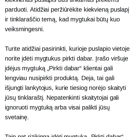
parduoti. Atidžiai peržiūrėkite kiekvieną puslapį
ir tinklaraščio temą, kad mygtukai būtų kuo
veiksmingesni.
Turite atidžiai pasirinkti, kurioje puslapio vietoje
norite įdėti mygtukus pirkti dabar. Įrašo viršuje
įdėjus mygtuką „Pirkti dabar“ klientai gali
lengviau nusipirkti produktą. Deja, tai gali
išjungti lankytojus, kurie tiesiog norėjo skaityti
jūsų tinklaraštį. Nepatenkinti skaitytojai gali
ignoruoti mygtuką arba visai palikti jūsų
svetainę.
Taip pat rizikinga įdėti mygtuką „Pirkti dabar“