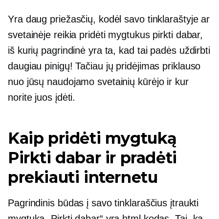
Yra daug priežasčių, kodėl savo tinklaraštyje ar
svetainėje reikia pridėti mygtukus pirkti dabar,
iš kurių pagrindinė yra ta, kad tai padės uždirbti
daugiau pinigų! Tačiau jų pridėjimas priklauso
nuo jūsų naudojamo svetainių kūrėjo ir kur
norite juos įdėti.
Kaip pridėti mygtuką
Pirkti dabar ir pradėti
prekiauti internetu
Pagrindinis būdas į savo tinklaraščius įtraukti
mygtuką „Pirkti dabar“ yra html kodas. Tai, ką