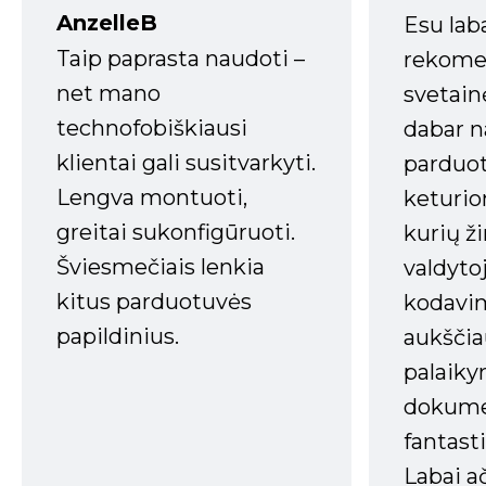
AnzelleB
Esu lab
Taip paprasta naudoti –
rekomen
net mano
svetain
technofobiškiausi
dabar n
klientai gali susitvarkyti.
parduot
Lengva montuoti,
keturio
greitai sukonfigūruoti.
kurių ži
Šviesmečiais lenkia
valdyto
kitus parduotuvės
kodavim
papildinius.
aukščia
palaiky
dokume
fantasti
Labai a