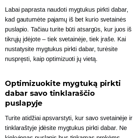
Labai paprasta naudoti mygtukus pirkti dabar,
kad gautumėte pajamų iš bet kurio svetainės
puslapio. Tačiau turite būti atsargūs, kur juos iš
tikrųjų įdėjote – tiek svetainėje, tiek įraše. Kai
nustatysite mygtukus pirkti dabar, turėsite
nuspręsti, kaip optimizuoti jų vietą.
Optimizuokite mygtuką pirkti
dabar savo tinklaraščio
puslapyje
Turite atidžiai apsvarstyti, kur savo svetainėje ir
tinklaraštyje įdėsite mygtukus pirkti dabar. Ne
kiekvienas puslapis bus tinkamas prekėms