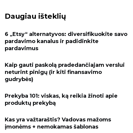
Daugiau išteklių
6 „Etsy“ alternatyvos: diversifikuokite savo
pardavimo kanalus ir padidinkite
pardavimus
Kaip gauti paskolą pradedančiajam verslui
neturint pinigų (ir kiti finansavimo
gudrybės)
Prekyba 101: viskas, ką reikia žinoti apie
produktų prekybą
Kas yra važtaraštis? Vadovas mažoms
įmonėms + nemokamas šablonas