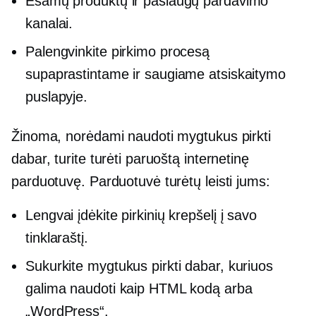
Esamų produktų ir paslaugų pardavimo
kanalai.
Palengvinkite pirkimo procesą
supaprastintame ir saugiame atsiskaitymo
puslapyje.
Žinoma, norėdami naudoti mygtukus pirkti
dabar, turite turėti paruoštą internetinę
parduotuvę. Parduotuvė turėtų leisti jums:
Lengvai įdėkite pirkinių krepšelį į savo
tinklaraštį.
Sukurkite mygtukus pirkti dabar, kuriuos
galima naudoti kaip HTML kodą arba
„WordPress“.