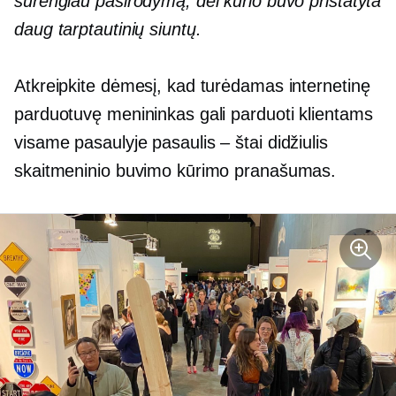
surengiau pasirodymą, dėl kurio buvo pristatyta
daug tarptautinių siuntų.
Atkreipkite dėmesį, kad turėdamas internetinę
parduotuvę menininkas gali parduoti klientams
visame pasaulyje
pasaulis – štai
didžiulis
skaitmeninio buvimo kūrimo pranašumas.