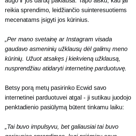
augo ir jos darbų paklausa. Tapo aišku, kad jai
reikia sprendimo, leidžiančio suinteresuotiems
mecenatams įsigyti jos kūrinius.
„Per mano svetainę ar Instagram visada
gaudavo asmeninių užklausų dėl galimų meno
kūrinių. Užuot atsakęs į kiekvieną užklausą,
nusprendžiau atidaryti internetinę parduotuvę.
Betsy porą metų pasirinko Ecwid savo
internetinei parduotuvei
atgal - ji
sutikau juodojo
penktadienio pasiūlymą būtent tinkamu laiku:
„Tai buvo impulsyvu, bet galiausiai tai buvo