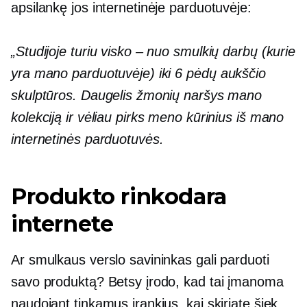
apsilankę jos internetinėje parduotuvėje:
„Studijoje turiu visko – nuo ​​smulkių darbų (kurie
yra mano parduotuvėje) iki
6 pėdų
aukščio
skulptūros. Daugelis žmonių naršys mano
kolekciją ir vėliau pirks meno kūrinius iš mano
internetinės parduotuvės.
Produkto rinkodara
internete
Ar smulkaus verslo savininkas gali parduoti
savo produktą? Betsy įrodo, kad tai įmanoma
naudojant tinkamus įrankius, kai skiriate šiek