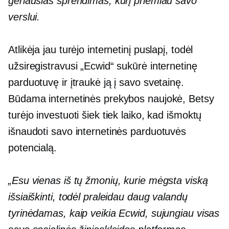
geriausias sprendimas, kurį priėmiau savo
verslui.
Atlikėja jau turėjo internetinį puslapį, todėl
užsiregistravusi „Ecwid“ sukūrė internetinę
parduotuvę ir įtraukė ją į savo svetainę.
Būdama internetinės prekybos naujokė, Betsy
turėjo investuoti šiek tiek laiko, kad išmoktų
išnaudoti savo internetinės parduotuvės
potencialą.
„Esu vienas iš tų žmonių, kurie mėgsta viską
išsiaiškinti, todėl praleidau daug valandų
tyrinėdamas, kaip veikia Ecwid, sujungiau visas