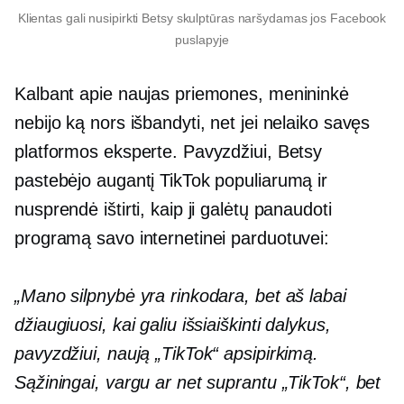
Klientas gali nusipirkti Betsy skulptūras naršydamas jos Facebook
puslapyje
Kalbant apie naujas priemones, menininkė
nebijo ką nors išbandyti, net jei nelaiko savęs
platformos eksperte. Pavyzdžiui, Betsy
pastebėjo augantį TikTok populiarumą ir
nusprendė ištirti, kaip ji galėtų panaudoti
programą savo internetinei parduotuvei:
„Mano silpnybė yra rinkodara, bet aš labai
džiaugiuosi, kai galiu išsiaiškinti dalykus,
pavyzdžiui, naują „TikTok“ apsipirkimą.
Sąžiningai, vargu ar net suprantu „TikTok“, bet