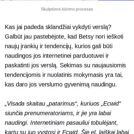
Skulptūros kūrimo procesas
Kas jai padeda sklandžiai vykdyti verslą?
Galbūt jau pastebėjote, kad Betsy nori ieškoti
naujų įrankių ir tendencijų, kurios gali būti
naudingos jos internetinei parduotuvei ir
paskatinti jos verslą. Sekimas su naujausiomis
tendencijomis ir nuolatinis mokymasis yra tai,
kas daro jos verslumo gyvenimą naudingu.
„Visada skaitau „patarimus“, kuriuos „Ecwid“
siunčia prenumeratoriams, ir jie yra labai
naudingi. Internetiniam pasauliui tobulėjant,
kartu su juo vystosi ir Ecwid. Šie el. laiškai labai