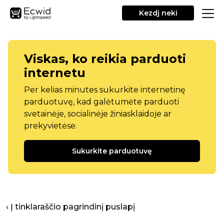
Kezdj neki
Viskas, ko reikia parduoti
internetu
Per kelias minutes sukurkite internetinę
parduotuvę, kad galėtumėte parduoti
svetainėje, socialinėje žiniasklaidoje ar
prekyvietėse.
Sukurkite parduotuvę
‹ Į tinklaraščio pagrindinį puslapį