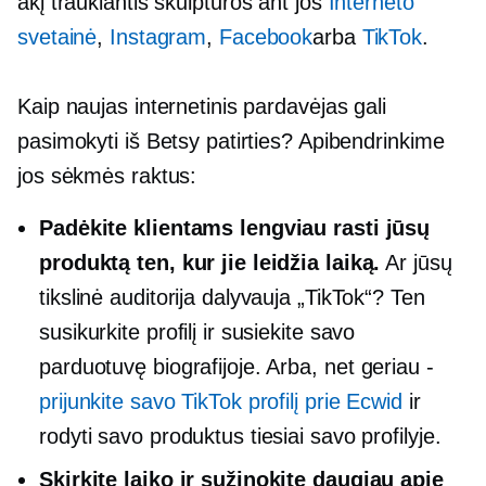
akį traukiantis
skulptūros ant jos
Interneto
svetainė
,
Instagram
,
Facebook
arba
TikTok
.
Kaip naujas internetinis pardavėjas gali
pasimokyti iš Betsy patirties? Apibendrinkime
jos sėkmės raktus:
Padėkite klientams lengviau rasti jūsų
produktą ten, kur jie leidžia laiką.
Ar jūsų
tikslinė auditorija dalyvauja „TikTok“? Ten
susikurkite profilį ir susiekite savo
parduotuvę biografijoje. Arba, net
geriau -
prijunkite savo TikTok profilį prie Ecwid
ir
rodyti savo produktus tiesiai savo profilyje.
Skirkite laiko ir sužinokite daugiau apie