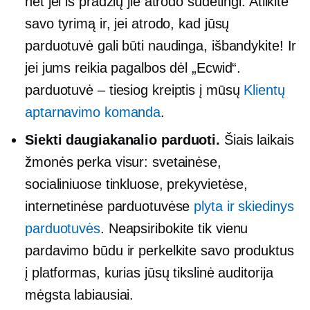
net jei iš pradžių jie atrodo sudėtingi. Atlikite
savo tyrimą ir, jei atrodo, kad jūsų
parduotuvė gali būti naudinga, išbandykite! Ir
jei jums reikia pagalbos dėl „Ecwid“.
parduotuvė – tiesiog
kreiptis į mūsų
Klientų
aptarnavimo komanda
.
Siekti
daugiakanalio
parduoti.
Šiais laikais
žmonės perka visur: svetainėse,
socialiniuose tinkluose, prekyvietėse,
internetinėse parduotuvėse
plyta ir skiedinys
parduotuvės
. Neapsiribokite tik vienu
pardavimo būdu ir perkelkite savo produktus
į platformas, kurias jūsų tikslinė auditorija
mėgsta labiausiai.