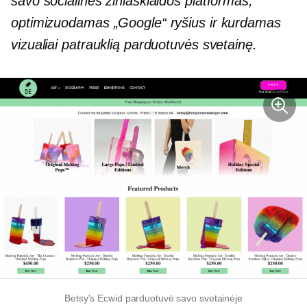
savo socialinės žiniasklaidos platformas,
optimizuodamas „Google“ ryšius ir kurdamas
vizualiai patrauklią parduotuvės svetainę.
Betsy's Ecwid parduotuvė savo svetainėje