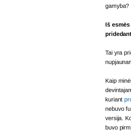
gamyba?
Iš esmės
pridedant
Tai yra p
nupjaunam
Kaip minė
devintaja
kuriant
pr
nebuvo fun
versija. K
buvo pirm