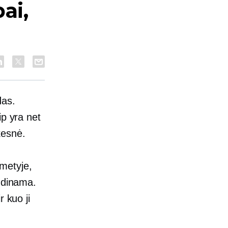
ai,
das.
ip yra net
kesnė.
metyje,
endinama.
 kuo ji