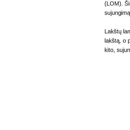
(LOM). Ši
sujungimą
Lakštų la
lakštą, o 
kito, suju