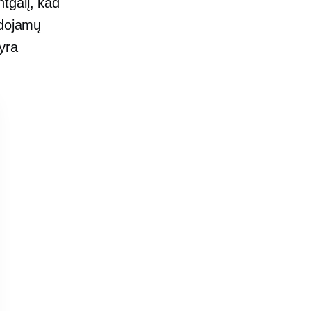
tgalį, kad
udojamų
yra