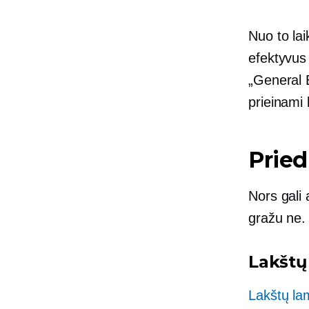
Nuo to lai
efektyvus 
„General E
prieinami 
Pried
Nors gali 
gražu ne. 
Lakštų
Lakštų la