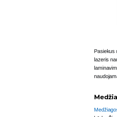
Pasiekus n
lazeris na
laminavim
naudojama
Medžia
Medžiagos