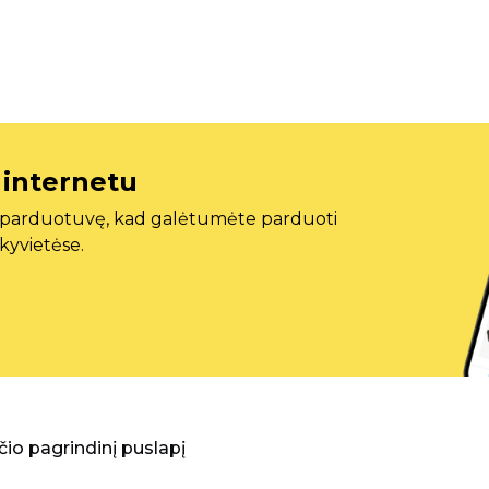
 internetu
ę parduotuvę, kad galėtumėte parduoti
ekyvietėse.
aščio pagrindinį puslapį