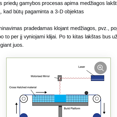
s priedų gamybos procesas apima medžiagos lakš
, kad būtų pagaminta a
3-D
objektas
minavimas pradedamas klojant medžiagos, pvz., pop
po to per jį vyniojami klijai. Po to kitas lakštas bus 
ngiant juos.