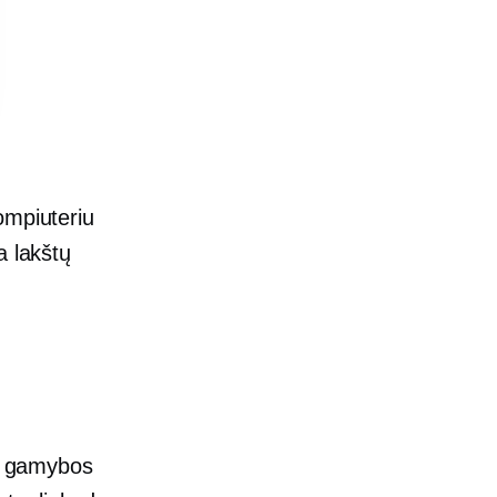
mpiuteriu
a lakštų
dų gamybos