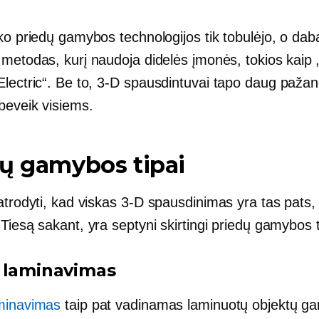
ko priedų gamybos technologijos tik tobulėjo, o daba
metodas, kurį naudoja didelės įmonės, tokios kaip „
lectric“. Be to,
3-D
spausdintuvai tapo daug pažang
beveik visiems.
ų gamybos tipai
atrodyti, kad viskas
3-D
spausdinimas yra tas pats, t
Tiesą sakant, yra septyni skirtingi priedų gamybos t
 laminavimas
minavimas
taip pat vadinamas laminuotų objektų g