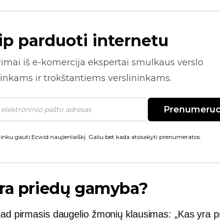
ip parduoti internetu
rimai iš
e-komercija
ekspertai smulkaus verslo
inkams ir trokštantiems verslininkams.
Prenumeruo
inku gauti Ecwid naujienlaiškį. Galiu bet kada atsisakyti prenumeratos.
yra priedų gamyba?
 kad pirmasis daugelio žmonių klausimas: „Kas yra p