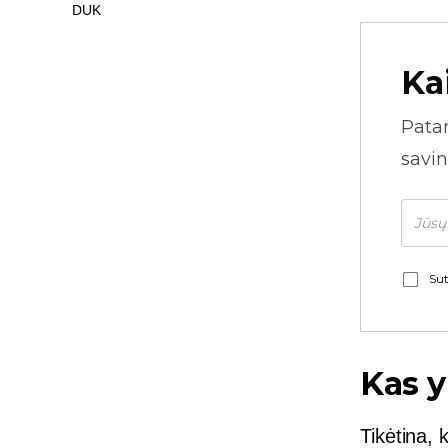
DUK
Ka
Pata
savin
Sut
Kas 
Tikėtina,