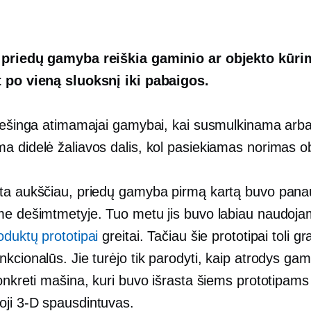
 priedų gamyba reiškia gaminio ar objekto kūri
 po vieną sluoksnį iki pabaigos.
riešinga atimamajai gamybai, kai susmulkinama arb
a didelė žaliavos dalis, kol pasiekiamas norimas o
ta aukščiau, priedų gamyba pirmą kartą buvo pana
me dešimtmetyje. Tuo metu jis buvo labiau naudoj
oduktų prototipai
greitai. Tačiau šie prototipai toli gr
kcionalūs. Jie turėjo tik parodyti, kaip atrodys gam
onkreti mašina, kuri buvo išrasta šiems prototipams
oji
3-D
spausdintuvas.