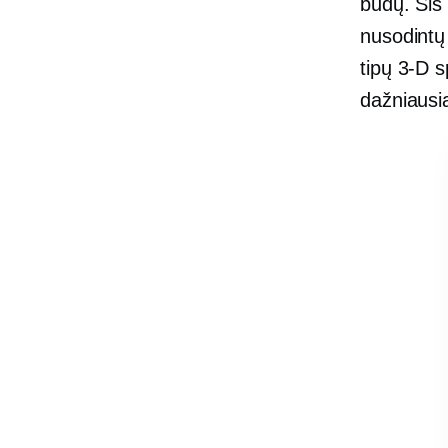
būdų. Šis
nusodintų
tipų
3-D
sp
dažniausi