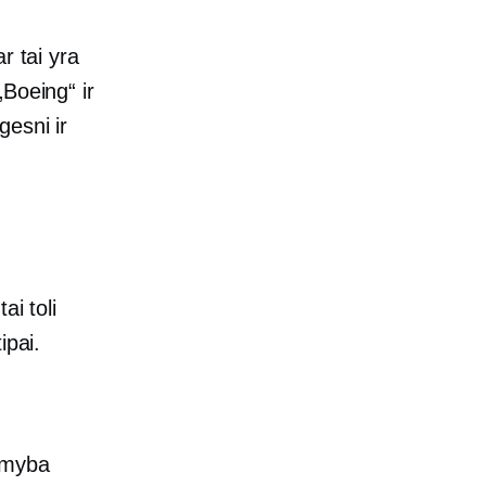
r tai yra
Boeing“ ir
esni ir
ai toli
ipai.
amyba