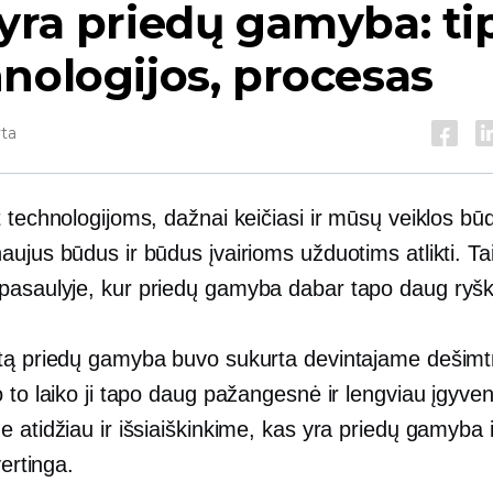
yra priedų gamyba: tip
nologijos, procesas
yta
 technologijoms, dažnai keičiasi ir mūsų veiklos bū
ujus būdus ir būdus įvairioms užduotims atlikti. Ta
asaulyje, kur priedų gamyba dabar tapo daug ryš
tą priedų gamyba buvo sukurta devintajame dešimt
 to laiko ji tapo daug pažangesnė ir lengviau įgyv
 atidžiau ir išsiaiškinkime, kas yra priedų gamyba ir
vertinga.