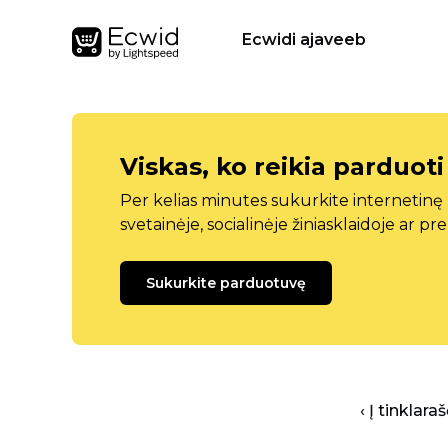
Ecwidi ajaveeb
Viskas, ko reikia parduoti
Per kelias minutes sukurkite internetin
svetainėje, socialinėje žiniasklaidoje ar pr
Sukurkite parduotuvę
‹ Į tinklar