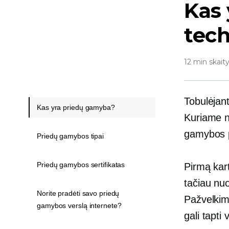
Kas 
tech
12 min skait
Tobulėjant
Kas yra priedų gamyba?
Kuriame na
gamybos p
Priedų gamybos tipai
Priedų gamybos sertifikatas
Pirmą kar
tačiau nuo
Norite pradėti savo priedų
Pažvelkime
gamybos verslą internete?
gali tapti 