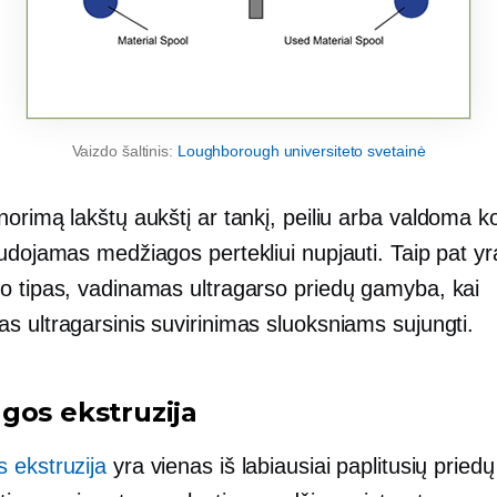
Vaizdo šaltinis:
Loughborough universiteto svetainė
orimą lakštų aukštį ar tankį, peiliu arba
valdoma ko
udojamas medžiagos pertekliui nupjauti. Taip pat yr
o tipas, vadinamas ultragarso priedų gamyba, kai
s ultragarsinis suvirinimas sluoksniams sujungti.
gos ekstruzija
 ekstruzija
yra vienas iš labiausiai paplitusių prie