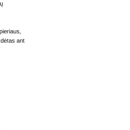
tų
ieriaus,
uždėtas ant