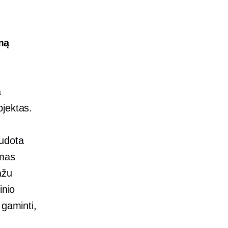
mą
a
bjektas.
udota
amas
ažu
inio
 gaminti,