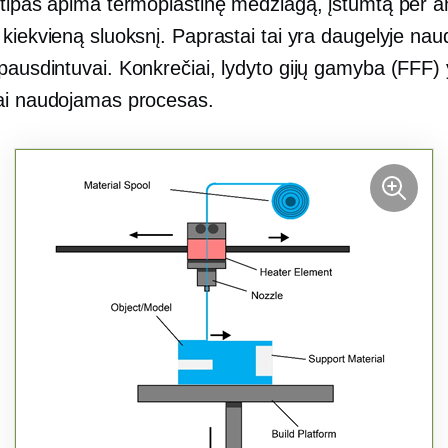
 tipas apima termoplastinę medžiagą, įstumtą per an
 kiekvieną sluoksnį. Paprastai tai yra daugelyje na
ausdintuvai. Konkrečiai, lydyto gijų gamyba (FFF) 
ai naudojamas procesas.