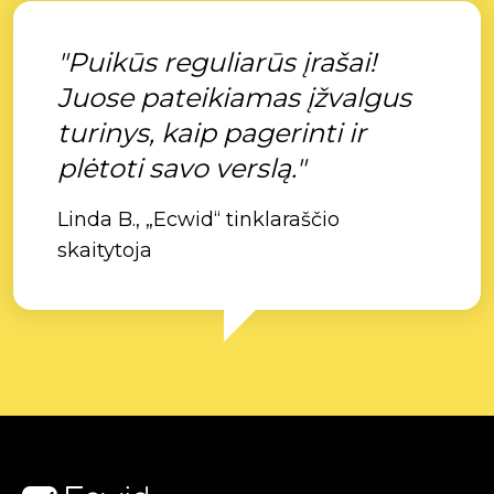
"Puikūs reguliarūs įrašai!
Juose pateikiamas įžvalgus
turinys, kaip pagerinti ir
plėtoti savo verslą."
Linda B., „Ecwid“ tinklaraščio
skaitytoja