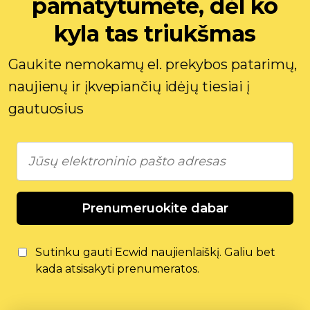
pamatytumėte, dėl ko
kyla tas triukšmas
Gaukite nemokamų el. prekybos patarimų,
naujienų ir įkvepiančių idėjų tiesiai į
gautuosius
Prenumeruokite dabar
Sutinku gauti Ecwid naujienlaiškį. Galiu bet
kada atsisakyti prenumeratos.