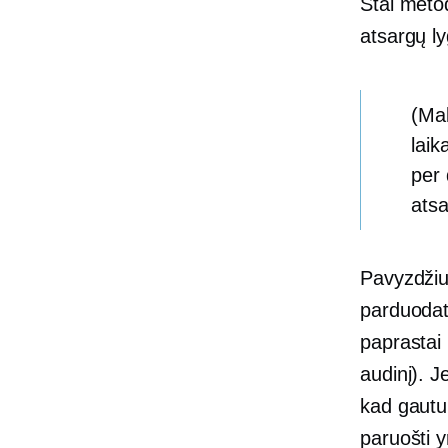
Štai metod
atsargų ly
(Ma
laik
per 
ats
Pavyzdžiui
parduodate
paprastai 
audinį). J
kad gautu
paruošti y