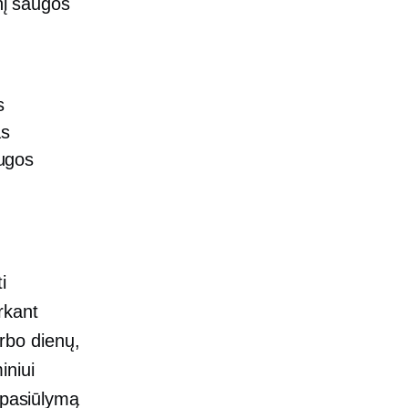
nį saugos
s
as
augos
i
erkant
arbo dienų,
iniui
 pasiūlymą