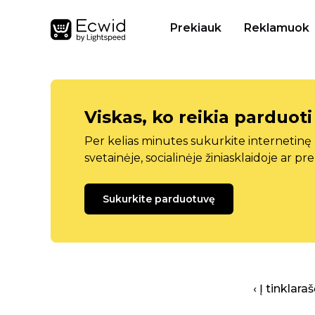
Prekiauk
Reklamuok
Viskas, ko reikia parduoti
Per kelias minutes sukurkite internetin
svetainėje, socialinėje žiniasklaidoje ar pr
Sukurkite parduotuvę
‹ Į tinklar