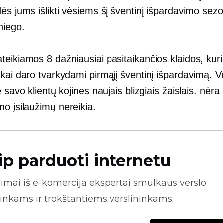
ės jums išlikti vėsiems šį šventinį išpardavimo sez
niego.
teikiamos 8 dažniausiai pasitaikančios klaidos, kur
kai daro tvarkydami pirmąjį šventinį išpardavimą. Ve
e savo klientų kojines naujais blizgiais žaislais.
nėra 
ino
įsilaužimų
nereikia.
ip parduoti internetu
rimai iš
e-komercija
ekspertai smulkaus verslo
inkams ir trokštantiems verslininkams.