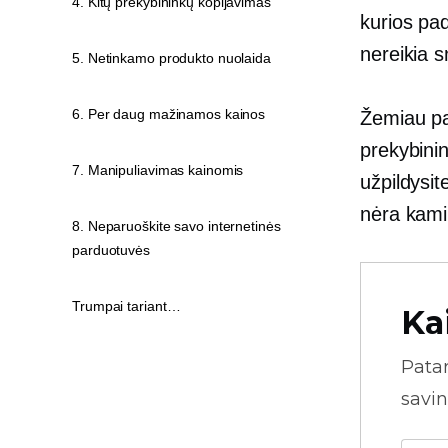
4. Kitų prekybininkų kopijavimas
kurios pad
nereikia s
5. Netinkamo produkto nuolaida
6. Per daug mažinamos kainos
Žemiau pa
prekybinin
7. Manipuliavimas kainomis
užpildysit
nėra kam
8. Neparuoškite savo internetinės
parduotuvės
Trumpai tariant…
Ka
Pata
savin