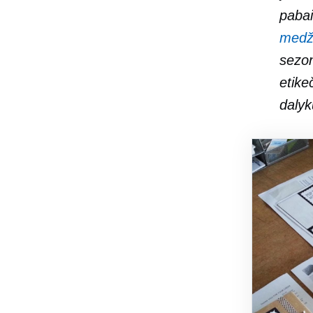
pabai
medž
sezon
etikeč
dalyk