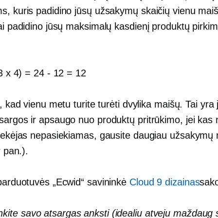
s, kuris padidino jūsų užsakymų skaičių vienu maiš
tai padidino jūsų maksimalų kasdienį produktų pirki
3 x 4) = 24
-
12 = 12
a, kad vienu metu turite turėti dvylika maišų. Tai yra
sargos ir apsaugo nuo produktų pritrūkimo, jei kas 
tiekėjas nepasiekiamas, gausite daugiau užsakymų 
r pan.).
 parduotuvės „Ecwid“ savininkė
Cloud 9 dizainas
sak
inkite savo atsargas anksti (idealiu atveju maždaug 