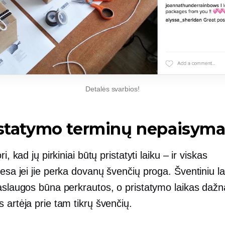
Detalės svarbios!
istatymo terminų nepaisyma
ri, kad jų pirkiniai būtų pristatyti laiku – ir viskas
iesa
jei jie perka dovanų švenčių proga. Šventiniu la
aslaugos būna perkrautos, o pristatymo laikas dažna
 artėja prie tam tikrų švenčių.