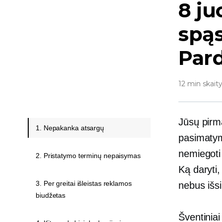
8 ju
spą
Pard
12 min skait
Jūsų pirma
1. Nepakanka atsargų
pasimatymą
nemiegoti
2. Pristatymo terminų nepaisymas
Ką daryti,
3. Per greitai išleistas reklamos
nebus išsi
biudžetas
Šventinia