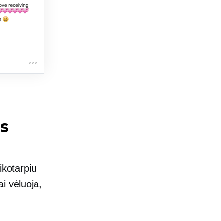
s
ikotarpiu
i vėluoja,