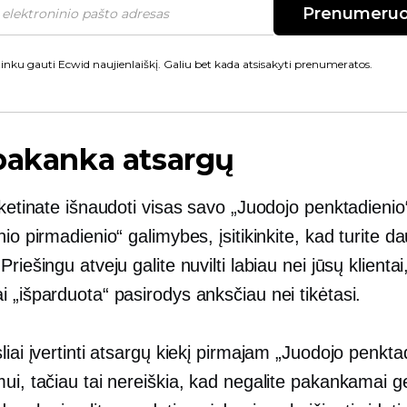
Prenumeruo
inku gauti Ecwid naujienlaiškį. Galiu bet kada atsisakyti prenumeratos.
pakanka atsargų
 ketinate išnaudoti visas savo „Juodojo penktadienio“
nio pirmadienio“ galimybes, įsitikinkite, kad turite d
riešingu atveju galite nuvilti labiau nei jūsų klientai,
 „išparduota“ pasirodys anksčiau nei tikėtasi.
liai įvertinti atsargų kiekį pirmajam „Juodojo penkta
ui, tačiau tai nereiškia, kad negalite pakankamai ge