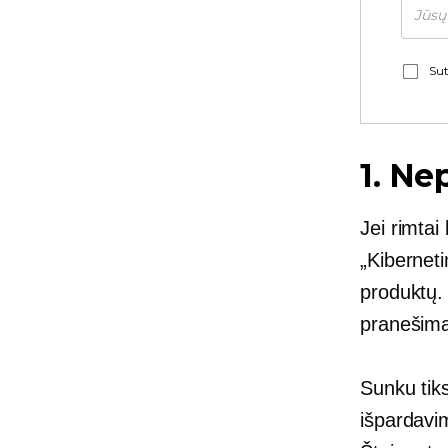
Sut
1. Ne
Jei rimtai
„Kiberneti
produktų. P
pranešimai
Sunku tiks
išpardavim