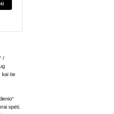
ti
 /
aug
 kai tie
dienio“
rai spėti.