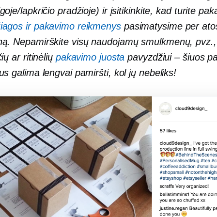
goje/lapkričio pradžioje) ir įsitikinkite, kad turite p
iagos ir pakavimo reikmenys
pasimatysime per ato
ą. Nepamirškite visų naudojamų smulkmenų, pvz., 
ių ar ritinėlių
pakavimo juosta
pavyzdžiui – šiuos p
us galima lengvai pamiršti, kol jų nebeliks!