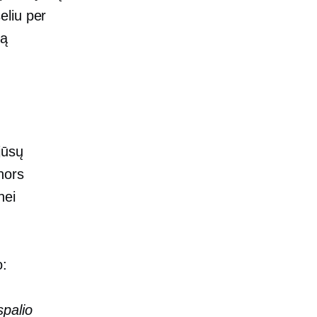
eliu per
mą
 jūsų
nors
nei
o:
spalio