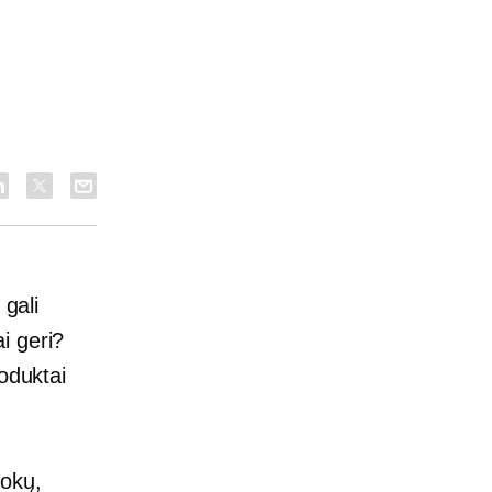
 gali
i geri?
oduktai
mokų,