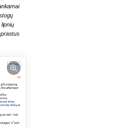
akankamai
stogų
lipnių
aprastus