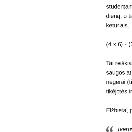
studentam
dieną, o 
keturiais.
(4 x 6)
-
(
Tai reiški
saugos at
negerai (
tikėjotės i
Elžbieta,
Įvert