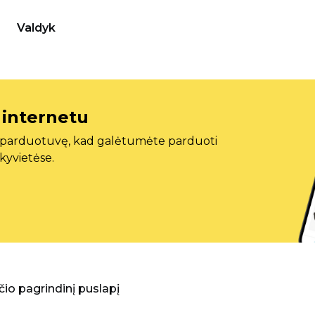
Valdyk
 internetu
ę parduotuvę, kad galėtumėte parduoti
ekyvietėse.
aščio pagrindinį puslapį