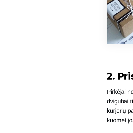
2. Pr
Pirkėjai no
dvigubai t
kurjerių p
kuomet jos