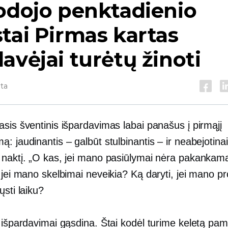
odojo penktadienio
stai
Pirmas kartas
avėjai turėtų žinoti
yta
sis šventinis išpardavimas labai panašus į pirmąjį
: jaudinantis – galbūt stulbinantis – ir neabejotinai
 naktį. „O kas, jei mano pasiūlymai nėra pakankama
 jei mano skelbimai neveikia? Ką daryti, jei mano pr
ųsti laiku?
i išpardavimai gąsdina. Štai kodėl turime keletą pa