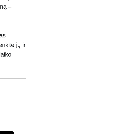
oną –
ias
nkite jų ir
laiko
-