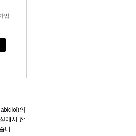
가입
diol)의
실에서 합
있습니