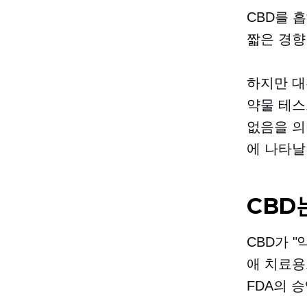
CBD를 
짧은 경향
하지만 대
약물 테스
없음을 의
에 나타날
CBD
CBD가 
애 치료용
FDA의 