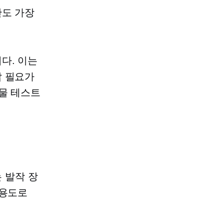
간도 가장
다. 이는
할 필요가
약물 테스트
는 발작 장
 용도로