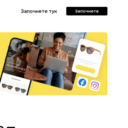
Започнете тук
Започнете