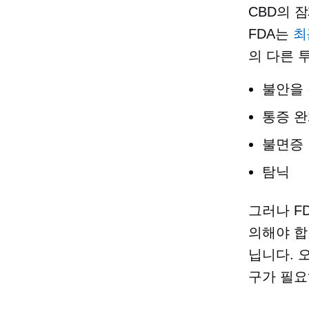
CBD의 
FDA는
최
의 다른 
불안을
통증 
불면증
탐닉
그러나 F
의해야 합
닙니다. 
구가 필요