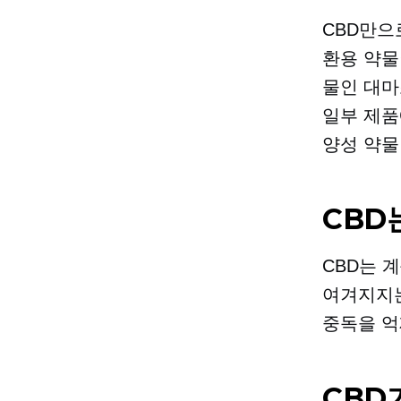
CBD만으
환용 약물
물인 대마
일부 제품
양성 약물
CBD
CBD는 
여겨지지는
중독을 억
CBD