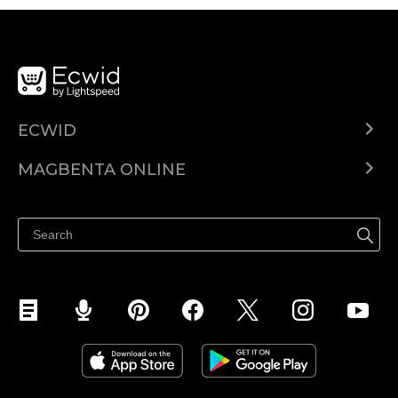
ECWID
Ecwid.com
MAGBENTA ONLINE
Help center
Ibenta kahit saan
Ibenta sa Facebook