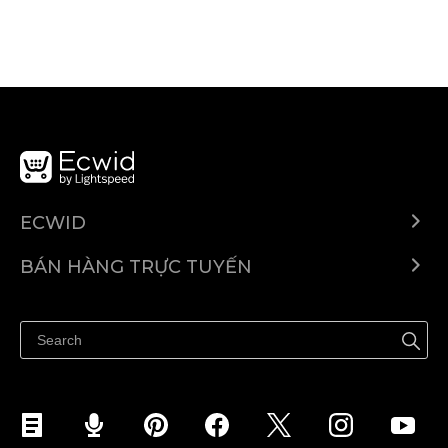
ECWID
Ecwid.com
BÁN HÀNG TRỰC TUYẾN
Trung tâm trợ giúp
Bán ở bất cứ đâu
Quảng bá ở bất cứ đâu
Kiểm soát mọi thứ