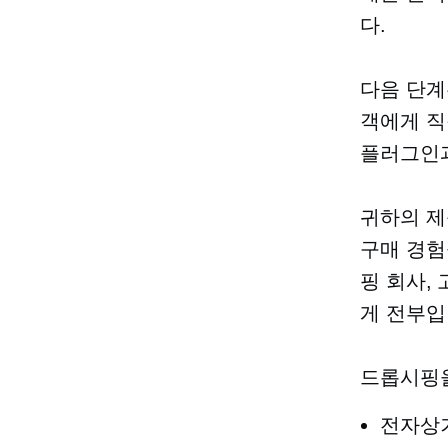
다.
다음 단계
객에게 직
플러그인과
귀하의 제
구매 경험
핑 회사,
게 전부입
드롭시핑을
전자상