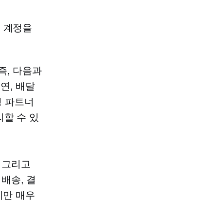
고 계정을
즉, 다음과
연, 배달
행 파트너
할 수 있
그리고
배송, 결
지만 매우