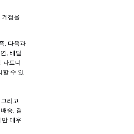
고 계정을
즉, 다음과
연, 배달
행 파트너
할 수 있
그리고
배송, 결
지만 매우