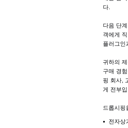
다.
다음 단계
객에게 직
플러그인과
귀하의 제
구매 경험
핑 회사,
게 전부입
드롭시핑을
전자상