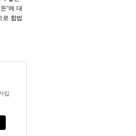
돈"에 대
로 합법
가입