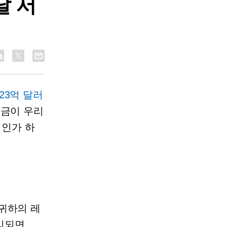
달 서
023억 달러
지금이 우리
기인가 하
귀하의 레
리되면.