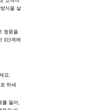
겟 고객이
 방식을 살
로 청중을
한 1단계에
세요.
표로 하세
를 들어,