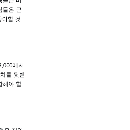
생들은 비
람들은 근
좋아할 것
,000에서
수치를 뒷받
함해야 할