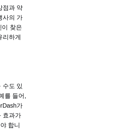
강점과 약
쟁사의 가
신이 찾은
 유리하게
 수도 있
예를 들어,
rDash가
과 효과가
해야 합니