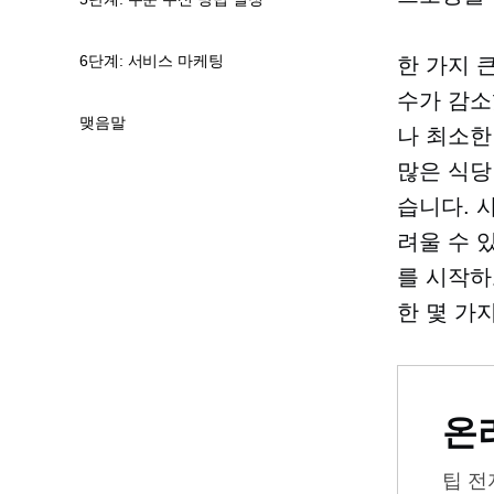
6단계: 서비스 마케팅
한 가지 
수가 감소
맺음말
나 최소한
많은 식당
습니다. 
려울 수 
를 시작하
한 몇 가
온
팁
전