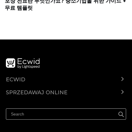
포장 전표란 무엇인가요? 중소기업을 위한 가이드 +
무료 템플릿
ECWID
Ecwid.com
SPRZEDAWAJ ONLINE
Cena
Sprzedawaj gdziekolwiek
Centrum pomocy
Sprzedawaj na Facebooku
Sprzedawaj na Instagramie