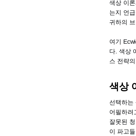
색상 이론
는지 언급
귀하의 브
여기 Ec
다. 색상
스 전략의
색상 
선택하는 
어필하려고
잘못된 청
이 파고들