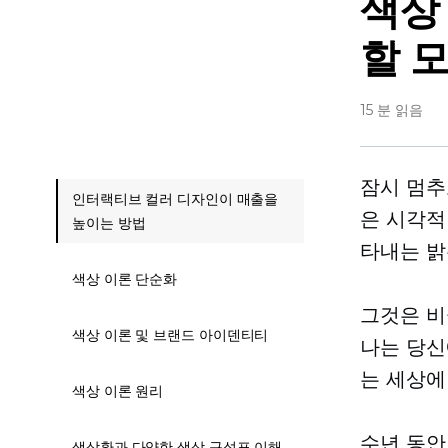
색상
할 
15 분 읽음
잠시 멈추
인터랙티브 컬러 디자인이 매출을
은 시각적
높이는 방법
타내는 밝
색상 이론 단순화
그것은 비
색상 이론 및 브랜드 아이덴티티
나는 당신
는 세상에
색상 이론 원리
수년 동안
색상환과 다양한 색상 구성표 이해