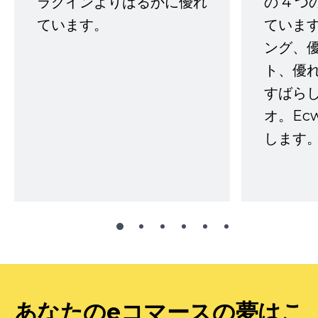
ラグインよりはるかに優れ
の 4 
ています。
ていま
ング、
ト、優
すばらし
オ。Ec
します。
あなたのeコマースの夢はこ