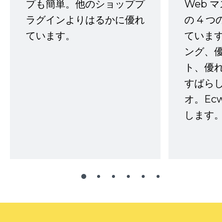
プも簡単。他のショッププ
Web 
ラグインよりはるかに優れ
の 4 
ています。
ていま
ング、
ト、優
すばらし
オ。Ec
します。